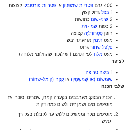
400 גרם
פטריות שמפניון
או
פטריות פורטובלו
קצוצות
1
בצל
גדול קצוץ
2
שיני-שום
כתושות
2 כפות
שמן-זית
חופן
פֶּטְרוֹזִילְיָה
קצוצה
מעט
תימין
או זעתר יבש
פִּלְפֵּל שחור
גרוס
מעט
מלח
לפי הטעם (יש לזכור שהחלומי מלוחה)
לציפוי
1
ביצה טרופה
שוּמשוֹם (או שֻׁמְשְׁמִין)
או
קֶצַח (קימל-שחוֹר)
שלבי הכנה
הכנת הבצק: מערבבים בקערה קמח, שמרים וסוכר ואז
מוסיפים מים ושמן זית ולשים כמה דקות
מוסיפים מלח וממשיכים ללוש עד לקבלת בצק רך
וגמיש