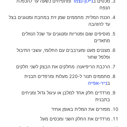
מכסים ב
ניילון-נצמד
ומתפיחים כשעה עד להכפלת
הנפח
הכנת המלית: מחממים שמן זית במחבת ומטגנים בצל
עד להזהבה
מוסיפים שום ופטריות ומטגנים עד שכל הנוזלים
מתאדים
מצננים מעט ומערבבים עם החלומי, עשבי התיבול
ופלפל שחור
הרכבת הריפיאנה: מחלקים את הבצק לשני חלקים
מחממים תנור ל-220 מעלות ומרפדים תבנית
ב
נייר-אפייה
מרדדים חלק אחד למלבן או עיגול גדול ומניחים
בתבנית
מפזרים את המלית באופן אחיד
מרדדים את החלק השני ומכסים מעל