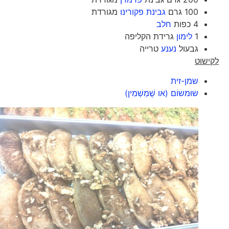
100 גרם
גבינת פקורינו
מגורדת
4 כפות
חלב
1
לימון
גרידת הקליפה
גבעול
נענע
טרייה
לקישוט
שמן-זית
שוּמשוֹם (או שֻׁמְשְׁמִין)