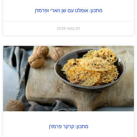
מתכון: אומלט עם שן הארי ופרמז'ן
20 במאי 2026
מתכון: קרקר פרמז'ן