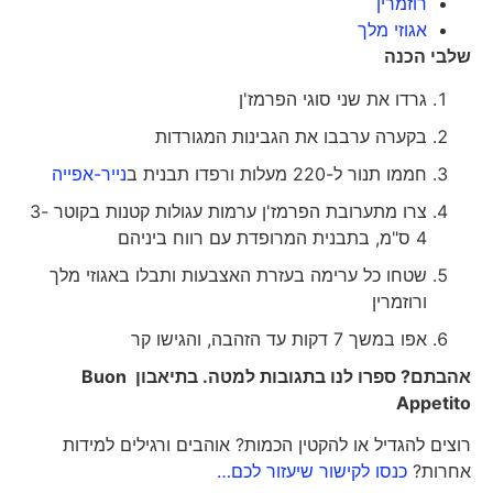
רוזמרין
אגוזי מלך
שלבי הכנה
גרדו את שני סוגי הפרמז'ן
בקערה ערבבו את הגבינות המגורדות
חממו תנור ל-220 מעלות ורפדו תבנית ב
נייר-אפייה
צרו מתערובת הפרמז'ן ערמות עגולות קטנות בקוטר 3-
4 ס"מ, בתבנית המרופדת עם רווח ביניהם
שטחו כל ערימה בעזרת האצבעות ותבלו באגוזי מלך
ורוזמרין
אפו במשך 7 דקות עד הזהבה, והגישו קר
אהבתם? ספרו לנו בתגובות למטה. בתיאבון
Buon
Appetito
רוצים להגדיל או להקטין הכמות? אוהבים ורגילים למידות
אחרות?
כנסו לקישור שיעזור לכם…