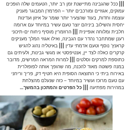
|||
ככל שהגבינה מתיישנת זמן רב יותר, הטעמים שלה הופכים
עמוקים, אגוזיים ומורכבים יותר – הפרמז'ן המבוגר מעניק
עוצמה וחדות, בעוד שהצעיר יותר שומר על איזון ועדינות
יחסית והשילוב ביניהם יוצר טעם עשיר במיוחד עם ארומה
חלבית ומלוחה אופיינית
|||
הרוזמרין מוסיף ניחוח ים-תיכוני
רענן שמתחבר נהדר עם הגבינה, ואילו אגוזי המלך מעניקים
קראנץ' נוסף וטעם אדמתי עדין
|||
באיטליה נהוג להגיש
קרקרים כאלה לצד יין, אנטיפסטי או מגשי גבינות, ולעיתים גם
כתוספת למרקים וסלטים
|||
למרות המראה המרשים, מדובר
במנה פשוטה מאוד להכנה, מה שהופך אותה לפופולרית
באירוח ביתי כי התוצאה הסופית היא חטיף דק, פריך וריחני
עם טעם מרוכז ועשיר במיוחד – כזה שנעלם מהצלחת
במהירות מפתיעה
||| כל הפרטים והמתכון בהמשך…