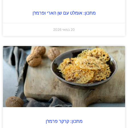
מתכון: אומלט עם שן הארי ופרמז'ן
20 במאי 2026
מתכון: קרקר פרמז'ן