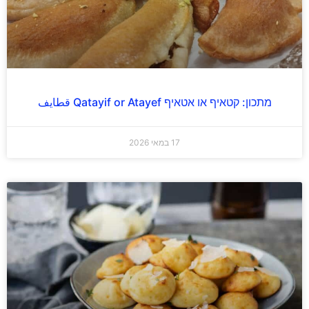
מתכון: קטאיף או אטאיף Qatayif or Atayef قطايف
17 במאי 2026