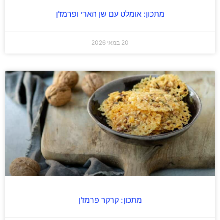
מתכון: אומלט עם שן הארי ופרמז'ן
20 במאי 2026
מתכון: קרקר פרמז'ן