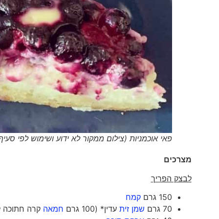
פאי אוכמניות (צילום ממקור לא ידוע ושימוש לפי סעיף 27א' לחוק זכויות יוצרים תשס"ח 007
מצרכים
לבצק הפריך
150 גרם
קמח
70 גרם
שמן זית
עדין* (100 גרם
חמאה
קרה חתוכה לק