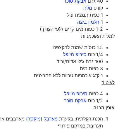
40 גרם
אבקת סוכר
קורט
מלח
1 כפית תמצית וניל
1
חלמון ביצה
1-2 כפות מים קרים (לפי הצורך)
למלית האוכמניות
1.5 כוסות שמנת להקצפה
1/4 כוס
סירופ מייפל
100 גרם ג'לי אדום/ורוד
3 כפות מים
1 ק"ג אוכמניות טריות ללא החרצנים
לעיטור
4 כפות
סירופ מייפל
1/2 כוס
אבקת סוכר
אופן הכנה
הכנת הקלתית: בקערת
מְעַרְבֵּל (מיקסר)
מערבבים את ה
תערובת במרקם פירורי