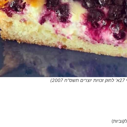
2)
וביות)