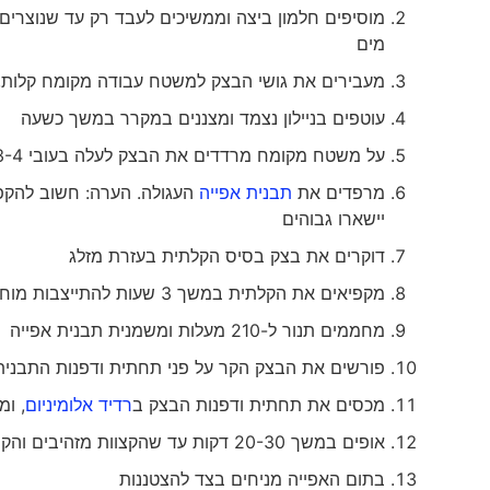
מוסיפים חלמון ביצה וממשיכים לעבד רק עד שנוצרים
מים
מעבירים את גושי הבצק למשטח עבודה מקומח קלות, מ
עוטפים בניילון נצמד ומצננים במקרר במשך כשעה
על משטח מקומח מרדדים את הבצק לעלה בעובי 3-4 מ"מ
מרפדים את
תבנית אפייה
העגולה. הערה: חשוב להקפיד
יישארו גבוהים
דוקרים את בצק בסיס הקלתית בעזרת מזלג
מקפיאים את הקלתית במשך 3 שעות להתייצבות מוחלטת
מחממים תנור ל-210 מעלות ומשמנית תבנית אפייה
פורשים את הבצק הקר על פני תחתית ודפנות התבנית 
מכסים את תחתית ודפנות הבצק ב
רדיד אלומיניום
, ו
אופים במשך 20-30 דקות עד שהקצוות מזהיבים והקרום אפוי במלואו
בתום האפייה מניחים בצד להצטננות