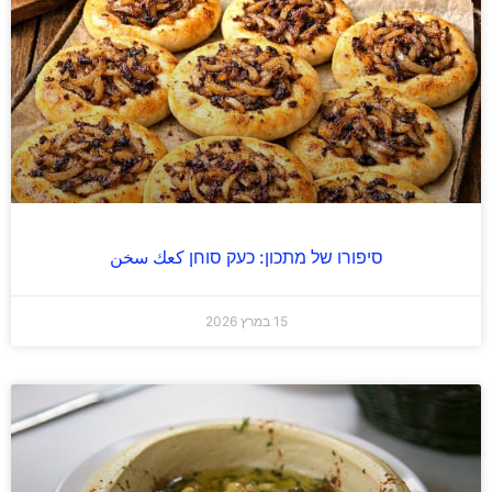
סיפורו של מתכון: כעק סוחן كعك سخن
15 במרץ 2026