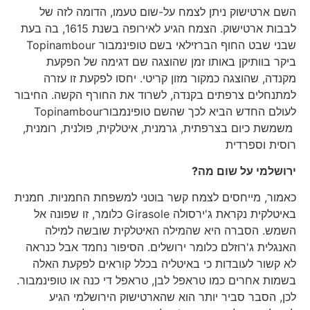
השם ארטישוק ניתן לצמח על-שום טעמו, הדומה לזה של
לבבות ארטישוק. הצמח הגיע לאירופה בשנת 1615, בה בעת
שבני שבט החוף הברזילאי בשם טופינמבור Topinambour
ביקר בוותיקן באותו זמן שהוצגה שם דגימה של הפקעת
מקנדה, שהוצגה כמקור מזון קריטי. יחסו לפקעת זו עזרה
למתנחלים צרפתים בקנדה, לשרוד את החורף הקשה. החיבור
לעולם החדש הביא לכך שהשם טופינמבורTopinambour
משמשת כיום בצרפתית, גרמנית, איטלקית, פולנית, רומנית,
רוסית וספרדית
ירושלמי על שום מה?
כאמור, מייחסים לצמח קשר בוטני למשפחת החמניות. חמנית
באיטלקית נקראת ג'ירסולה Girasole כלומר, זו שפונה אל
השמש. הסברה היא שהמילה האיטלקית שובשה למילה
האנגלית ג'רוזלם כלומר ירושלים. הסיפור נחמד אבל כנראה
לא קשור לעובדות כי באיטליה בכלל קוראים לפקעת האלה
בשמות אחרים כמו טראפל לבן, טראפל די כנה או טופינמבור.
לכן, הסבר סביר יותר הוא שהארטישוק הירושלמי הגיע