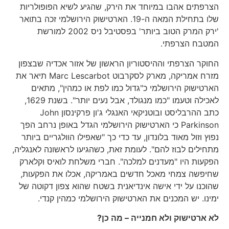
הצרפתים אהבו במיוחד את הירק, שהגיע לשיא הפופולריות
שלו בתחילת המאה ה-19. הארטישוק הירושלמי זכה בתואר
'ירק המרק הטוב ביותר' בפסטיבל ניס 2002 למורשת
המטבח הצרפתי.
החוקר הצרפתי וההיסטוריון הראשון של אזור אכדיה שבצפון
מזרח אמריקה, מארק לסקרבוט Marc Lescarbot תיאר את
הארטישוק הירושלמי כ"גדול כמו לפת או כמהין", מתאים
לאכילה וטעמו "כמו מנגולד, אבל נעים יותר". בשנת 1629,
כתב ההרבליסט ובוטניקאי האנגלי ג'ון פרקינסון John
Parkinson כי הארטישוק הירושלמי הגדל באופן נרחב הפך
נפוץ וזול מאוד בלונדון, עד כדי כך "שאפילו הוולגריים ביותר
מתחילים לבוז להם". לעומת זאת, כשהגיעו לראשונה לאנגליה,
הפקעות היו "מעדנים למלכה". חברי משלחת לואיס וקלארק
שחיפשה צמחי מאכל חדשים באמריקה, אכלו את הפקעות,
שהוכנו על ידי אישה אינדיאנית בשטח שהוא צפון דקוטה של ​​
ימינו. יש המכנים את הארטישוק הירושלמי כמהין קנדי.
לא ארטישוק ולא חמנייה – מה כן?