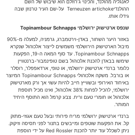
לאנגליה מהולנד, והכינוי ג'רוזלם הוא שיבוש של השם
ההולנדיTerneuzen artichoke על-שם העיר טרנוזן שבה
גידלו אותו.
שנפס ארטישוק ירושלמי
Topinambour Schnapps
באזור היער השחור, באדן-וירטמברג, גרמניה, למעלה מ-90%
מיבול הארטישוק הירושלמי משמשים לייצור אלכוהול שנקרא
Topinambour Schnapps. עד סוף המאה ה-19, הפקעות
שימשו בבאדן להכנת אלכוהול בשם טופינמבור-ברנטוויין
כלומר ברנדי ארטישוק ירושלמי, או טופי, ארדאפפלר, רוסלר
או בורבל. משקה אלכוהולי Topinambour Schnapps המיוצר
באיחוד האירופי ובשווייץ חייב להיות עשוי אך ורק מארטישוק
ירושלמי, להכיל לפחות 38% אלכוהול, ואינו מכיל תוספת
אלכוהול או חומרי טעם וריח. צבע קרמל הוא התוסף היחיד
המותר.
ברנדי ארטישוק ירושלמי מריח פירותי ובעל טעם אגוזי-מתוק
קל. את הפקעות שוטפים ומייבשים בתנור לפני תסיסה וזיקוק.
ניתן לשכלל עוד יותר להכנת Red Rossler על ידי הוספת