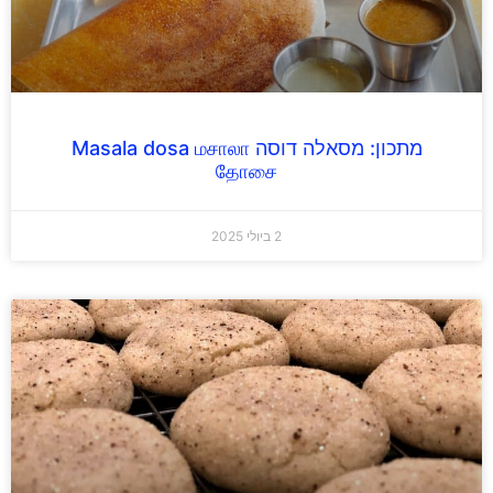
מתכון: מסאלה דוסה Masala dosa மசாலா
தோசை
2 ביולי 2025