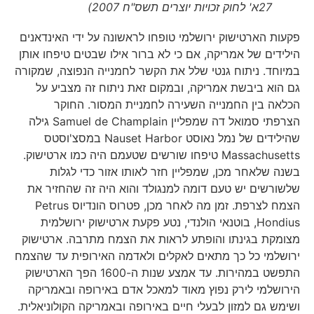
27א' לחוק זכויות יוצרים תשס"ח 2007)
פקעות הארטישוק ירושלמי טופחו לראשונה על ידי האינדאנים
הילידים של אמריקה, אם כי לא ברור אילו שבטים טיפחו אותן
במיוחד. ניתוח גנטי שלל את הקשר לחמנייה הנפוצה, שמקורה
גם הוא ביבשת אמריקה, ובמקום זאת ניתוח זה מצביע על
הכלאה בין החמנייה השעירה לחמניית המסור. החוקר
הצרפתי סמואל דה שמפליין Samuel de Champlain גילה
שהילידים של נמל נאוסט Nauset Harbor במסצ'וסטס
Massachusetts טיפחו שורשים שטעמם היה כמו ארטישוק.
בשנה שלאחר מכן, שמפליין חזר לאותו אזור כדי לגלות
שלשורשים יש טעם דומה למנגולד והוא היה זה שהחזיר את
הצמח לצרפת. זמן מה לאחר מכן, פטרוס הונדיוס Petrus
Hondius, בוטנאי הולנדי, נטע פקעת ארטישוק ירושלמית
מצומקת בגינתו והופתע לראות את הצמח מתרבה. ארטישוק
ירושלמי כל כך מתאים לאקלים ולאדמה האירופית עד שהצמח
התפשט במהירות. עד אמצע שנות ה-1600 הפך הארטישוק
הירושלמי לירק נפוץ מאוד למאכל אדם באירופה ובאמריקה
ושימש גם למזון לבעלי חיים באירופה ובאמריקה הקולוניאלית.