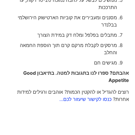
ממשיכים לבשל על להבה נמוכה 10-20 דקות, עד
התרככות
מסננים ומעבירים את קוביות הארטישוק הירושלמי
בבלנדר
מתבלים בפלפל ומלח דק במידת הצורך
מרסקים לקבלת מרקם קרם תוך הוספת החמאה
והחלב
מגישים חם
אהבתם? ספרו לנו בתגובות למטה. בתיאבון
Good
Appetite
רוצים להגדיל או להקטין הכמות? אוהבים ורגילים למידות
אחרות?
כנסו לקישור שיעזור לכם…