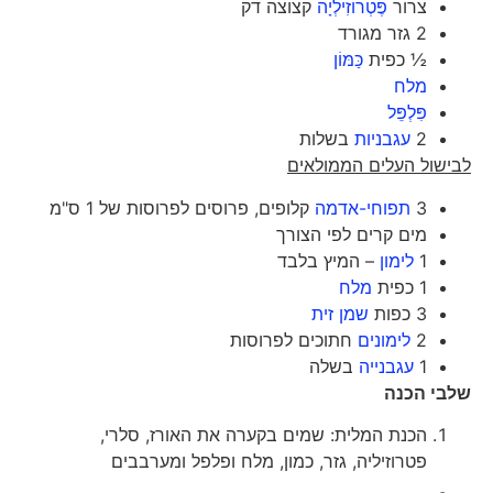
צרור
פֶּטְרוֹזִילְיָה
קצוצה דק
2 גזר מגורד
½ כפית
כַּמּוֹן
מלח
פִּלְפֵּל
2
עגבניות
בשלות
לבישול העלים הממולאים
3
תפוחי-אדמה
קלופים, פרוסים לפרוסות של 1 ס"מ
מים קרים לפי הצורך
1
לימון
– המיץ בלבד
1 כפית
מלח
3 כפות
שמן זית
2
לימונים
חתוכים לפרוסות
1
עגבנייה
בשלה
שלבי הכנה
הכנת המלית: שמים בקערה את האורז, סלרי,
פטרוזיליה, גזר, כמון, מלח ופלפל ומערבבים