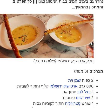
נהדר גם בימים חמים בבית הממוזג וצונן
||| כל הפרטים
והמתכון בהמשך…
מרק ארטישוק ירושלמי (צילום דני בר)
מצרכים
(6 מנות)
2 כפות
שמן זית
800 גרם
ארטישוק ירושלמי
קלוף וחתוך לקוביות
1
בצל לבן
חתוך גס
2
שיני שום
פרוסות
1 שורש
פֶּטְרוֹזִילְיָה
חתוך לקוביוח גסות