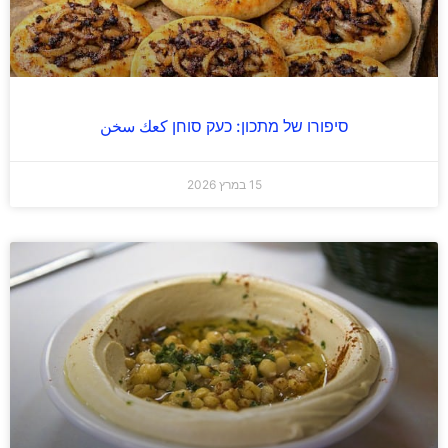
סיפורו של מתכון: כעק סוחן كعك سخن
15 במרץ 2026