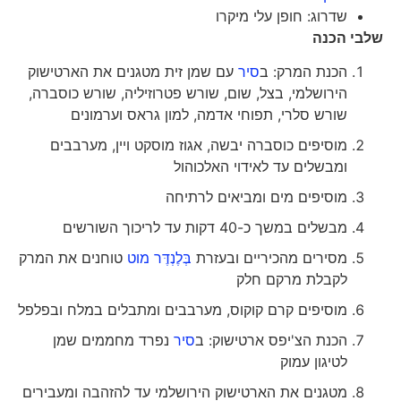
שדרוג: חופן עלי מיקרו
שלבי הכנה
הכנת המרק: ב
סיר
עם שמן זית מטגנים את הארטישוק
הירושלמי, בצל, שום, שורש פטרוזיליה, שורש כוסברה,
שורש סלרי, תפוחי אדמה, למון גראס וערמונים
מוסיפים כוסברה יבשה, אגוז מוסקט ויין, מערבבים
ומבשלים עד לאידוי האלכוהול
מוסיפים מים ומביאים לרתיחה
מבשלים במשך כ-40 דקות עד לריכוך השורשים
מסירים מהכיריים ובעזרת
בְּלֶנְדֶּר מוט
טוחנים את המרק
לקבלת מרקם חלק
מוסיפים קרם קוקוס, מערבבים ומתבלים במלח ובפלפל
הכנת הצ'יפס ארטישוק: ב
סיר
נפרד מחממים שמן
לטיגון עמוק
מטגנים את הארטישוק הירושלמי עד להזהבה ומעבירים