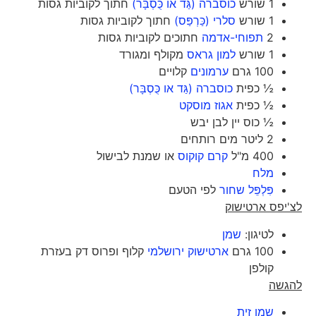
1 שורש
כוסברה (גַּד או כֻּסְבָּר)
חתוך לקוביות גסות
1 שורש
סלרי (כַּרְפַּס)
חתוך לקוביות גסות
2
תפוחי-אדמה
חתוכים לקוביות גסות
1 שורש
למון גראס
מקולף ומגורד
100 גרם
ערמונים
קלויים
½ כפית
כוסברה (גַּד או כֻּסְבָּר)
½ כפית
אגוז מוסקט
½ כוס יין לבן יבש
2 ליטר מים רותחים
400 מ"ל
קרם קוקוס
או שמנת לבישול
מלח
פִּלְפֵּל שחור
לפי הטעם
לצ'יפס ארטישוק
לטיגון:
שמן
100 גרם
ארטישוק ירושלמי
קלוף ופרוס דק בעזרת
קולפן
להגשה
שמן זית