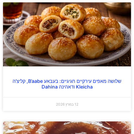
שלושה מאפים עירקיים חגיגיים: בעבאע B’aabe, קליצ’ה
Kleicha ודאהינה Dahina
12 במרץ 2026