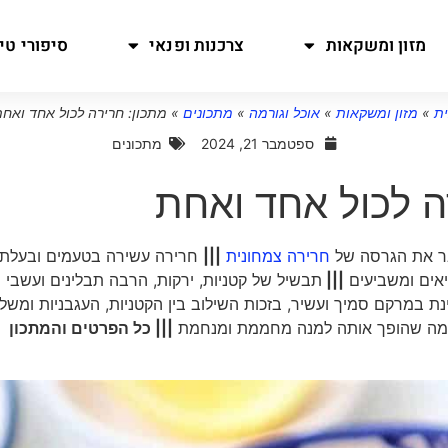
מזון ומשקאות
צרכנות ופנאי
סיפורי טיו
ת
»
מזון ומשקאות
»
אוכל וגורמה
»
מתכונים
»
מתכון: חרירה לכול אחד ואח
ספטמבר 21, 2024
מתכונים
ה לכול אחד ואחת
ר את הגרסה של
חרירה צמחונית
|||
חרירה עשירה בטעמים ובעלת
יאים ומשביעים
|||
תבשיל של קטניות, ירקות, הרבה תבלינים ועשבי ת
ת במרקם סמיך ועשיר, בזכות השילוב בין הקטניות, העגבניות ומשל
ם, מה שהופך אותה למנה מחממת ומנחמת
||| כל הפרטים והמתכון