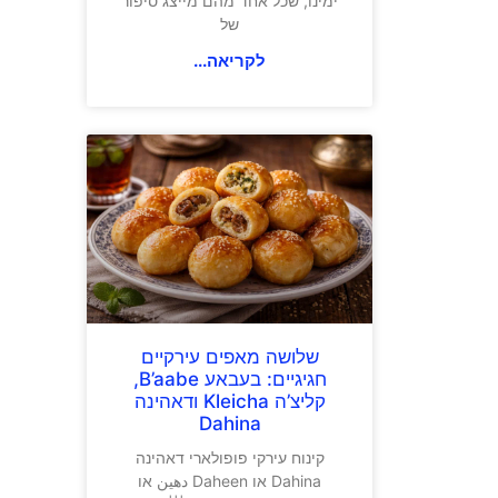
ימינו, שכל אחד מהם מייצג סיפור
של
לקריאה...
שלושה מאפים עירקיים
חגיגיים: בעבאע B’aabe,
קליצ’ה Kleicha ודאהינה
Dahina
קינוח עירקי פופולארי דאהינה
Dahina או Daheen دهين או