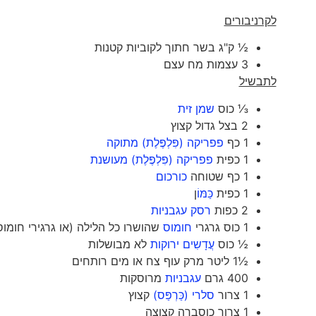
לקרניבורים
½ ק"ג בשר חתוך לקוביות קטנות
3 עצמות מח עצם
לתבשיל
⅓ כוס
שמן זית
2 בצל גדול קצוץ
1 כף
פפריקה (פִּלְפֶּלֶת) מתוקה
1 כפית
פפריקה (פִּלְפֶּלֶת) מעושנת
1 כף שטוחה
כורכום
1 כפית
כַּמּוֹ
ן
2 כפות
רסק עגבניות
1 כוס גרגרי
חומוס
שהושרו כל הלילה (או גרגירי חומו
½ כוס
עֲדָשִים ירוקות
לא מבושלות
½1 ליטר מרק עוף צח או מים רותחים
400 גרם
עגבניות
מרוסקות
1 צרור
סלרי (כַּרְפַּס)
קצוץ
1 צרור כוסברה קצוצה