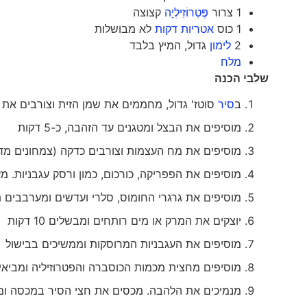
1 צרור
פֶּטְרוֹזִילְיָה
קצוצה
1 כוס
אטריות דקות
לא מבושלות
2
לימון
גדול, המיץ בלבד
מלח
שלבי הכנה
ב
סיר
סוטז' גדול, מחממים את שמן הזית וצורבים את 
מוסיפים את הבצל ומטגנים עד הזהבה, כ-5 דקות
מוסיפים את מח העצמות וצורבים כדקה (צמחונים מד
מוסיפים את הפפריקה, כורכום, כמון ורסק עגבניות. 
מוסיפים את גרגרי החומוס, סלרי ועדשים ומערבבים ת
יוצקים את המרק או מים רותחים ומבשלים 10 דקות
מוסיפים את העגבניות המרוסקות וממשיכים בבישול
מוסיפים מחצית מכמות הכוסברה והפטרוזיליה ומביא
מנמיכים את הלהבה. מכסים את חצי הסיר במכסה ו