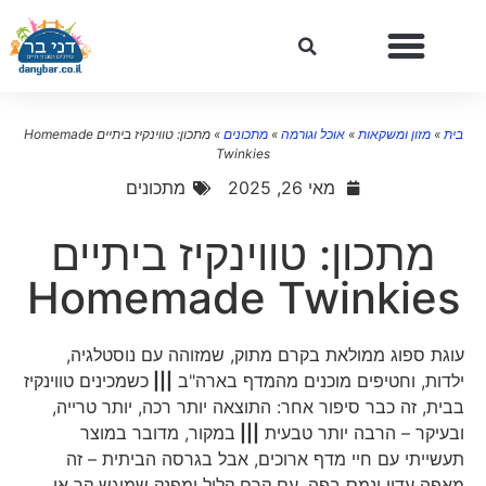
בית
»
מזון ומשקאות
»
אוכל וגורמה
»
מתכונים
»
מתכון: טווינקיז ביתיים Homemade
Twinkies
מאי 26, 2025
מתכונים
מתכון: טווינקיז ביתיים
Homemade Twinkies
עוגת ספוג ממולאת בקרם מתוק, שמזוהה עם נוסטלגיה,
ילדות, וחטיפים מוכנים מהמדף בארה"ב
|||
כשמכינים טווינקיז
בבית, זה כבר סיפור אחר: התוצאה יותר רכה, יותר טרייה,
ובעיקר – הרבה יותר טבעית
|||
במקור, מדובר במוצר
תעשייתי עם חיי מדף ארוכים, אבל בגרסה הביתית – זה
מאפה עדין ונמס בפה, עם קרם קליל ומפנק שמוגש קר או