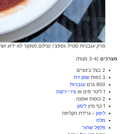
מרק עגבניות סטייל גספצ'ו (צילום ממקור לא ידוע ושימוש לפי סעיף 27א' וסעיף 50א' לחוק זכ
מצרכים
(3-4 מנות)
2 בצל בינוניים
3 כפות
שמן זית
800 גרם
עגבניות
1 ליטר מים או
ציר-ירקות
2 כוסות אפונה
1 כף מיץ
לימון
לימון
– גרידת הקליפה
מלח
פִּלְפֵּל שחור