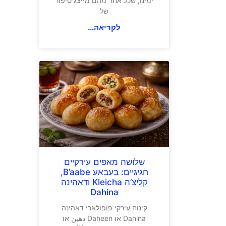
ימינו, שכל אחד מהם מייצג סיפור
של
לקריאה...
שלושה מאפים עירקיים
חגיגיים: בעבאע B’aabe,
קליצ’ה Kleicha ודאהינה
Dahina
קינוח עירקי פופולארי דאהינה
Dahina או Daheen دهين או