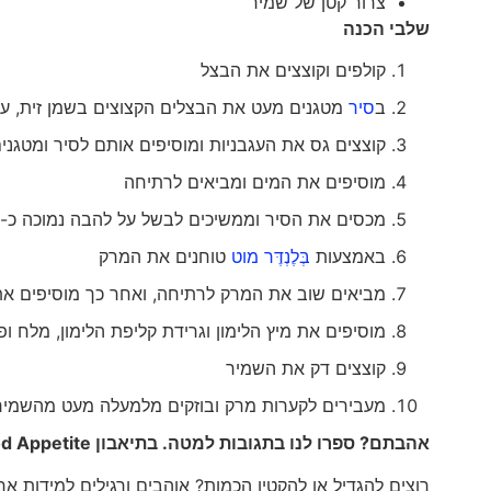
צרור קטן של שמיר
שלבי הכנה
קולפים וקוצצים את הבצל
ב
סיר
מטגנים מעט את הבצלים הקצוצים בשמן זית, ע
קוצצים גס את העגבניות ומוסיפים אותם לסיר ומטגני
מוסיפים את המים ומביאים לרתיחה
מכסים את הסיר וממשיכים לבשל על להבה נמוכה כ-20 דקות
באמצעות
בְּלֶנְדֶּר מוט
טוחנים את המרק
מביאים שוב את המרק לרתיחה, ואחר כך מוסיפים את האפונה ומב
מוסיפים את מיץ הלימון וגרידת קליפת הלימון, מלח ו
קוצצים דק את השמיר
מעבירים לקערות מרק ובוזקים מלמעלה מעט מהשמיר
אהבתם? ספרו לנו בתגובות למטה. בתיאבון
d Appetite
רוצים להגדיל או להקטין הכמות? אוהבים ורגילים למידות א