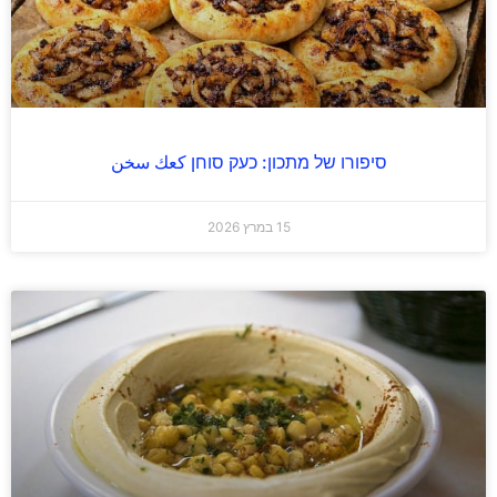
סיפורו של מתכון: כעק סוחן كعك سخن
15 במרץ 2026