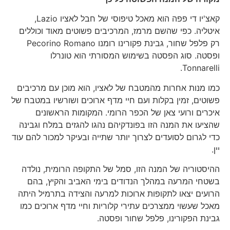
קאצ'יו די פפה הוא מאכל טיפוסי של חבל לאציו Lazio,
איטליה. כפי שהשם מרמז, המרכיבים פשוטים מאוד וכוללים
רק פלפל שחור, גבינת פקורינו רומנו Pecorino Romano
ופסטה. סוג הפסטה בשימוש המסורתי הוא טונרלו
Tonnarelli.
כמו מנות אחרות מהמטבח של לאציו, הוא מוכן עם מרכיבים
פשוטים, זמין בקלות ועם חיי מדף ארוכים ושורשיו במטבח של
איכרים ורועי צאן של הכפר הרומי. המקומות הראשונים
שהציעו את המנה הזו בפונדקיהם נהגו להגזים במלח וגבינה
כדי לגרום לסועדים לצרוך יותר שתייה ובעיקר למכור להם עוד
יין.
ההיסטוריה של המנה הזו, סמל של התקופה הרומית, נולדה
בשטחי המרעה במהלך הנדודים בימי האביב והקיץ, בהם
הרועים יצאו לתקופות ארוכות למרעה והצידה בתרמיל היתה
מאכל שעשוי ממצרכים עתירי קלוריות וחיי מדף ארוכים כמו
גבינת הפקורינו, פלפל שחור ופסטה.