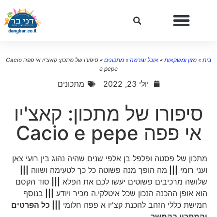
ת
»
מזון ומשקאות
»
אוכל וגורמה
»
מתכונים
»
סיפורו של מתכון: קאצ'יו אי פפה Cacio
e pepe
יולי 23, 2022
מתכונים
סיפורו של מתכון: קאצ'יו
אי פפה Cacio e pepe
מתכון של פסטה ופלפל בן אלפי שנים שהיה נהוג בין רועי צאן
ועני רומי
|||
מה הופך מנה פשוטה כל כך לטעימה ושווה
|||
שלושה מרכיבים פשוטים יעשו לכם את הפלא
|||
סוד הקסם
הוא אופן ההכנה הנכון שכל איטלקי.ה מכיר ויודע
|||
בנוסף
חמישת כללי הזהב להכנת קצ'יו א פפה חלומי
||| כל הפרטים
והמתכון בהמשך…