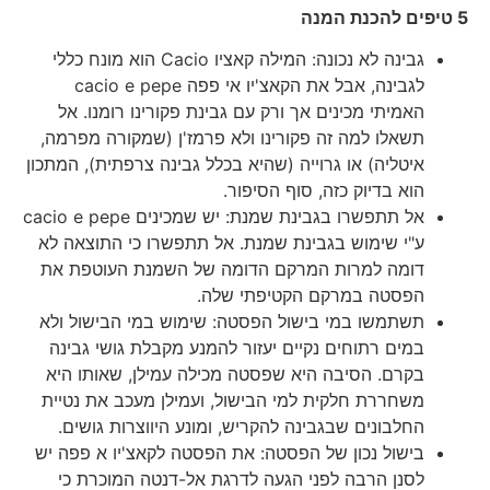
5 טיפים להכנת המנה
גבינה לא נכונה: המילה קאציו Cacio הוא מונח כללי
לגבינה, אבל את הקאצ'יו אי פפה cacio e pepe
האמיתי מכינים אך ורק עם גבינת פקורינו רומנו. אל
תשאלו למה זה פקורינו ולא פרמז'ן (שמקורה מפרמה,
איטליה) או גרוייה (שהיא בכלל גבינה צרפתית), המתכון
הוא בדיוק כזה, סוף הסיפור.
אל תתפשרו בגבינת שמנת: יש שמכינים cacio e pepe
ע"י שימוש בגבינת שמנת. אל תתפשרו כי התוצאה לא
דומה למרות המרקם הדומה של השמנת העוטפת את
הפסטה במרקם הקטיפתי שלה.
תשתמשו במי בישול הפסטה: שימוש במי הבישול ולא
במים רתוחים נקיים יעזור להמנע מקבלת גושי גבינה
בקרם. הסיבה היא שפסטה מכילה עמילן, שאותו היא
משחררת חלקית למי הבישול, ועמילן מעכב את נטיית
החלבונים שבגבינה להקריש, ומונע היווצרות גושים.
בישול נכון של הפסטה: את הפסטה לקאצ'יו א פפה יש
לסנן הרבה לפני הגעה לדרגת אל-דנטה המוכרת כי