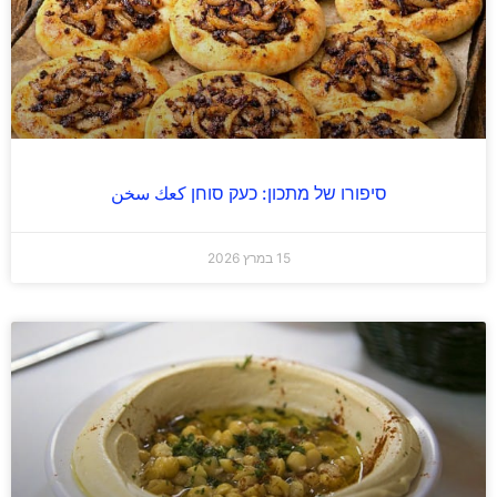
סיפורו של מתכון: כעק סוחן كعك سخن
15 במרץ 2026