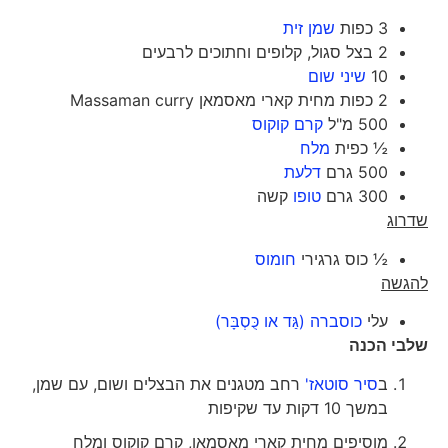
3 כפות
שמן זית
2 בצל סגול, קלופים וחתוכים לרבעים
10
שיני שום
2 כפות מחית קארי מאסמאן Massaman curry
500 מ"ל
קרם קוקוס
½ כפית
מלח
500 גרם
דלעת
300 גרם
טופו
קשה
שדרוג
½ כוס גרגירי
חומוס
להגשה
עלי
כוסברה (גַּד או כֻּסְבָּר)
שלבי הכנה
ב
סיר סוטאז'
רחב מטגנים את הבצלים ושום, עם שמן,
במשך 10 דקות עד שקיפות
מוסיפים מחית קארי מאסמאן, קרם קוקוס ומלח