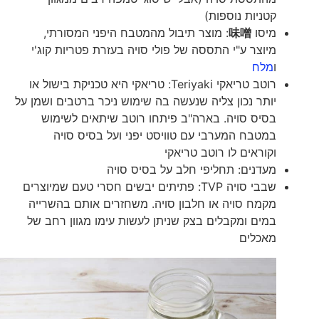
קטניות נוספות)
מיסו
味噌
: מוצר תיבול מהמטבח היפני המסורתי,
מיוצר ע"י התססה של פולי סויה בעזרת פטריות קוג'י
ו
מלח
רוטב טריאקי Teriyaki: טריאקי היא טכניקת בישול או
יותר נכון צליה שנעשה בה שימוש ניכר ברטבים ושמן על
בסיס סויה. בארה"ב פיתחו רוטב שיתאים לשימוש
במטבח המערבי עם טוויסט יפני ועל בסיס סויה
וקוראים לו רוטב טריאקי
מעדנים: תחליפי חלב על בסיס סויה
שבבי סויה TVP: פתיתים יבשים חסרי טעם שמיוצרים
מקמח סויה או חלבון סויה. משחזרים אותם בהשרייה
במים ומקבלים בצק שניתן לעשות עימו מגוון רחב של
מאכלים