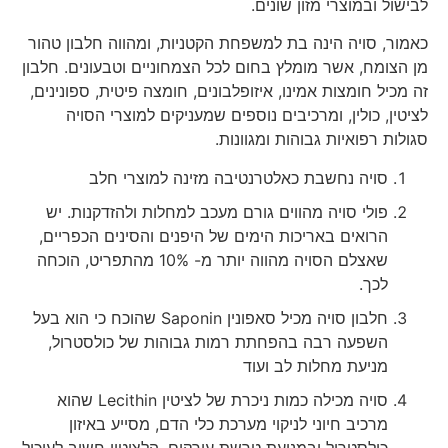
לבישול ובמוצרי מזון שונים.
כאמור, סויה הינה בת למשפחת הקטניות, ומהווה חלבון טהור
מן הצומח, אשר מומלץ בחום לכל הצמחוניים וטבעונים. חלבון
זה מכיל חומצות אמינו, איזופלבונים, חומצה פיטית, ספונינים,
לציטין, כולין, ומרכיבים נוספים שמעניקים למוצרי הסויה
סגולות רפואיות גבוהות ומגוונות.
סויה נחשבת כאלטרנטיבה מזינה למוצרי חלב
פולי סויה מהווים גורם מעכב למחלות ולהזדקנות. יש
הרואים באריכות הימים של היפנים והסינים הכפריים,
שאצלם הסויה מהווה יותר מ- 10% מהתפריט, הוכחה
לכך.
חלבון סויה מכיל סאפונין Saponin שהוכח כי הוא בעל
השפעה רבה בהפחתת רמות גבוהות של כולסטרול,
מניעת מחלות לב ועוד
סויה מכילה כמות ניכרת של לציטין Lecithin שהוא
מרכיב חיוני לניקוי מערכת כלי הדם, מסייע באיזון
כולסטרול ובמניעת טרשת עורקים. הלציטין חשוב לעיכול