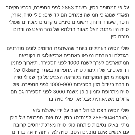
על פי המסופר בסין, בשנת 2853 לפני הספירה, הכריז הקיסר
האגדי שנונג כי חמישה צמחים הם קדושים: פולי סויה, אורז,
חיטה, שעורה ודוחן. רישומים סיניים מוקדמים מזכירים שפולי
סויה היו מתנת האל מאזור הדלתא של נהר היאנגצה ודרום
מזרח סין.
פולי הסויה העתיקים ביותר שהשתמרו הדומים לזנים מודרניים
בגודלם ובצורתם נמצאו באתרים ארכיאולוגיים בקוריאה
המתוארכים לערך לשנת 1000 לפני הספירה. תיארוך פחמן
רדיואקטיבי של דגימות סויה מחפירות באתר Okbang של
תקופת מומון המוקדמת בקוריאה הצביע על כך שפולי סויה
תורבת כגידול מזון בסביבות 1000-900 לפני הספירה. פולי
סויה מתקופת ג'ומון ביפן משנת 3000 לפני הספירה גם הם
גדולים משמעותית אבל אלו פולי סויה בר.
פולי הסויה הפכו לגידול חשוב על ידי שושלת ג'ואו
(בערך 1046–256 לפנה"ס) בסין. עם זאת, הפרטים של היכן,
מתי ובאילו נסיבות פיתחה פולי סויה מערכת יחסים קרובה
עם אנשים אינם מובנים היטב. סויה לא הייתה ידועה בדרום