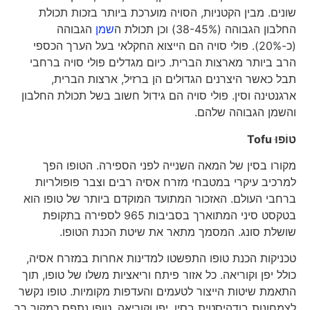
שונים. מבין הקטניות, הסויה מוערכת ביותר בזכות תכולת
החלבון הגבוהה (38-45%) וכן תכולת ה
שמן
הגבוהה
(כ-20%). פולי סויה הם הייצוא החקלאי בעל הערך הכספי
הרב ביותר מארצות הברית. כיום מגדלים פולי סויה ברחבי
תבל כאשר היצרנים הגדולים הן ברזיל, ארצות הברית,
ארגנטינה וסין. פולי סויה הם גידול חשוב בשל תכולת החלבון
והשמן הגבוהה שלהם.
טוֹפוּ
Tofu
מקורו בסין של המאה השנייה לפני הספירה. הטופו הפך
למרכיב עיקרי במטבחי מזרח אסיה רבים וצבר פופולריות
ברחבי העולם. האזכור המתועד המוקדם ביותר של טופו הוא
בטקסט סיני המתוארך בסביבות 965 לספירה בתקופת
שושלת סונג. המסמך מתאר את שיטת הכנת הטופו.
טכניקות הכנת טופו התפשטו למדינות אחרות במזרח אסיה,
כולל יפן וקוריאה. כל אזור פיתח וריאציות משלו של טופו, תוך
התאמת שיטות הייצור לטעמים והעדפות מקומיות. טופו נקשר
לצמחונות בודהיסטית בסין, יפן וקוריאה. טופו נתפס כמקור רב