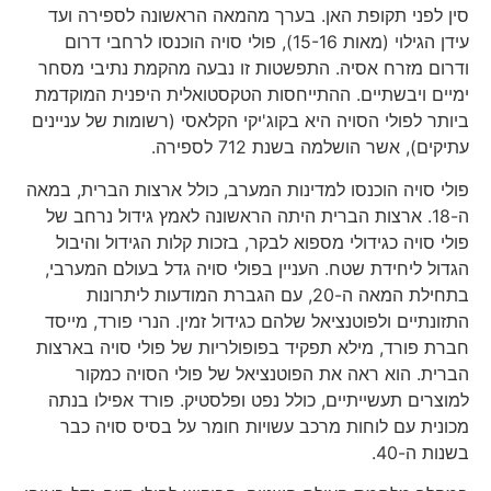
סין לפני תקופת האן. בערך מהמאה הראשונה לספירה ועד
עידן הגילוי (מאות 15-16), פולי סויה הוכנסו לרחבי דרום
ודרום מזרח אסיה. התפשטות זו נבעה מהקמת נתיבי מסחר
ימיים ויבשתיים. ההתייחסות הטקסטואלית היפנית המוקדמת
ביותר לפולי הסויה היא בקוג'יקי הקלאסי (רשומות של עניינים
עתיקים), אשר הושלמה בשנת 712 לספירה.
פולי סויה הוכנסו למדינות המערב, כולל ארצות הברית, במאה
ה-18. ארצות הברית היתה הראשונה לאמץ גידול נרחב של
פולי סויה כגידולי מספוא לבקר, בזכות קלות הגידול והיבול
הגדול ליחידת שטח. העניין בפולי סויה גדל בעולם המערבי,
בתחילת המאה ה-20, עם הגברת המודעות ליתרונות
התזונתיים ולפוטנציאל שלהם כגידול זמין. הנרי פורד, מייסד
חברת פורד, מילא תפקיד בפופולריות של פולי סויה בארצות
הברית. הוא ראה את הפוטנציאל של פולי הסויה כמקור
למוצרים תעשייתיים, כולל נפט ופלסטיק. פורד אפילו בנתה
מכונית עם לוחות מרכב עשויות חומר על בסיס סויה כבר
בשנות ה-40.