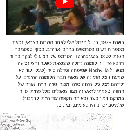
בשנת 1979, בטיול הגדול שלי לאחר השרות הצבאי, נסעתי
מספר חודשים בטרמפים ברחבי ארה"ב. בסוף ספטמבר
הגעתי לטנסי Tennessee והטרמפ שלי הציע לי לבקר בחווה
The Farm. זו קומונה גדולה שנמצאת כשעה וחצי נסיעה
מנשוויל Nashville שטיפחה וגידלה סויה (שעליו עוד לא
שמעתי) וכל התזונה של מאות חברי הקומונה ההיפים, על
ילדיהם מכל גיל, היתה סויה ומוצרי סויה. הייתי אורח של
החווה וטעמתי לראשונה מגוון מאכלים כולל פתיתי סויה
במרקם דמוי בשר (באותה תקופה עוד הייתי קרניבור)
שלמיטב זכרוני היו טעימים, ומזינים.