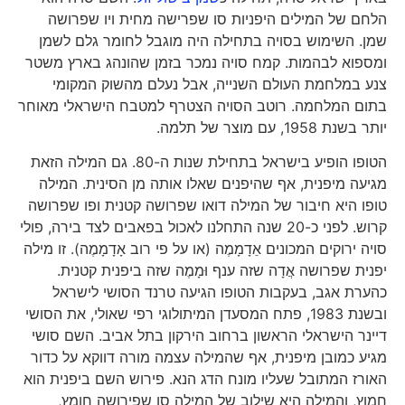
הלחם של המילים היפניות סו שפרישה מחית ויו שפרושה
שמן. השימוש בסויה בתחילה היה מוגבל לחומר גלם לשמן
ומספוא לבהמות. קמח סויה נמכר בזמן שהונהג בארץ משטר
צנע במלחמת העולם השנייה, אבל נעלם מהשוק המקומי
בתום המלחמה. רוטב הסויה הצטרף למטבח הישראלי מאוחר
יותר בשנת 1958, עם מוצר של תלמה.
הטופו הופיע בישראל בתחילת שנות ה-80. גם המילה הזאת
מגיעה מיפנית, אף שהיפנים שאלו אותה מן הסינית. המילה
טופו היא חיבור של המילה דואו שפרושה קטנית ופו שפרושה
קרוש. לפני כ-20 שנה התחלנו לאכול בפאבים לצד בירה, פולי
סויה ירוקים המכונים אֵדָמָמֶה (או על פי רוב אָדָמָמֶה). זו מילה
יפנית שפרושה אֲדָה שזה ענף וּמָמֶה שזה ביפנית קטנית.
כהערת אגב, בעקבות הטופו הגיעה טרנד הסושי לישראל
ובשנת 1983, פתח המסעדן המיתולוגי רפי שאולי, את הסושי
דיינר הישראלי הראשון ברחוב הירקון בתל אביב. השם סושי
מגיע כמובן מיפנית, אף שהמילה עצמה מורה דווקא על כדור
האורז המתובל שעליו מונח הדג הנא. פירוש השם ביפנית הוא
חמוץ, והמילה היא שילוב של המילה סו שפירושה חומץ,