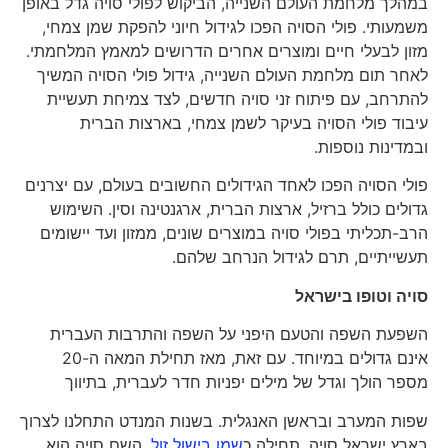
במהלך מלחמת העולם השנייה, הביקוש לפולי סויה גדל באופן
משמעותי. פולי הסויה הפכו לגידול חיוני להפקת שמן צמחי,
מזון לבעלי חיים ומוצרים אחרים הדרושים למאמץ המלחמתי.
לאחר תום מלחמת העולם השנייה, גידול פולי הסויה המשיך
להתרחב, עם פיתוח זני סויה חדשים, לצד צמיחת תעשיית
עיבוד פולי הסויה בעיקר לשמן צמחי, בארצות הברית
ובמדינות נוספות.
פולי הסויה הפכו לאחד הגידולים החשובים בעולם, עם יצרנים
גדולים כולל ברזיל, ארצות הברית, ארגנטינה וסין. השימוש
הרב-תכליתי בפולי סויה במוצרים שונים, ממזון ועד יישומים
תעשייתיים, תרם לגידול הנרחב שלהם.
סויה וטופו בישראל
השפעת השפה והטעם היפני על השפה והתרבות העברית
אינם גדולים במיוחד. עם זאת, מאז תחילת המאה ה-20
מספר הולך וגדל של מילים יפניות חדר לעברית, בתיווך
שפות המערב ובראשן האנגלית. בשנות המנדט התחלנו לצרוך
בארץ ישראל סויה, תחילה כ
שמן בישול זול
. השם סויה הוא