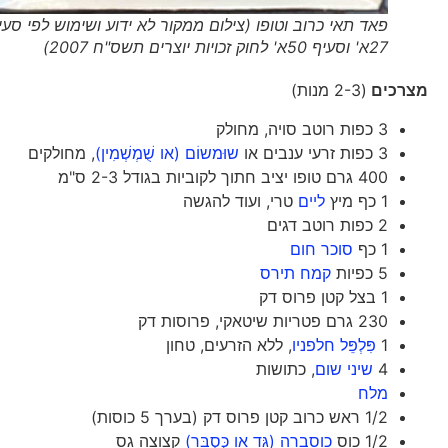
פאד תאי כרוב וטופו (צילום ממקור לא ידוע ושימוש לפי סעיף
27א' וסעיף 50א' לחוק זכויות יוצרים תשס"ח 2007)
מצרכים
(2-3 מנות)
3 כפות רוטב סויה, מחולק
3 כפות זרעי ענבים או
שוּמשוֹם (או שֻׁמְשְׁמִין)
, מחולקים
400 גרם טופו יציב חתוך לקוביות בגודל 2-3 ס"מ
1 כף מיץ
ליים
טרי, ועוד להגשה
2 כפות רוטב דגים
1 כף
סוכר חום
5 כפיות
קמח תירס
1 בצל קטן פרוס דק
230 גרם פטריות שיטאקי, פרוסות דק
1
פִּלְפֵּל חלפניו
, ללא הזרעים, טחון
4
שיני שום
, כתושות
מלח
1/2 ראש כרוב קטן פרוס דק (בערך 5 כוסות)
1/2 כוס
כוסברה (גַּד או כֻּסְבָּר)
קצוצה גס