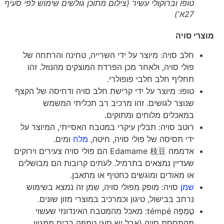
טופו וברוקולי עשיר (צילום מתוכן גולשים שימוש לפי סעיף
27א')
מוצרי סויה
חלב סויה: מיוצר על ידי השרייה, טחינה והרתחה של
פולי סויה, ולאחר מכן הפרדת המוצקים מהנוזל. זהו
תחליף חלב חלבי פופולרי.
טופו: מיוצר על ידי קרישת חלב סויה ודחיסה של הקצף
שנוצר לגושים. זהו מרכיב רב תכליתי המשמש
במאכלים מלוחים ומתוקים.
רוטב סויה: תבלין עיקרי במטבח האסייתי, המיוצר על
ידי תסיסה של פולי סויה, חיטה,
מלח
ומים.
אדממה Edamame 枝豆 הם פולי סויה צעירים וירוקים
שעדיין נמצאים בתרמיל. לעתים קרובות הם מבושלים
או מאודים ומוגשים כחטיף או מתאבן.
שמן
סויה: מופק מפולי סויה, שמן זה נמצא בשימוש
נרחב בבישול, טיגון וכמרכיב במוצרי מזון שונים.
טֶמְפֶּה témpé: מאכל מהמטבח האינדונזי שעשוי
מהתססת סויה (אבל יש סוגי טמפה רבים ממגוון