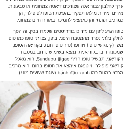
ערך לחלבון עבור אלה שצורכים דיאטה צמחונית או טבעונית.
נזירים ונזירות מילאו תפקיד בהפיכת הטופו לפופולרי, הן
כמרכיב תזונתי והן כאמצעי לתמיכה באורח חיים צמחוני.
טופו הגיע ליפן עם נזירים בודהיסטים שלמדו בסין. זה הפך
לחלק בלתי נפרד מהמטבח היפני. ביפן, צצו זני טופו כמו טופו
משי (קינוגושי טופו) ויודופו (סיר טופו חם). בקוריאה הטופו,
שמכונה דובו בקוריאנית, נמצא בשימוש נרחב במטבח
הקוריאני. תבשיל טופו חריף Sundubu-jjigae, הוא מאכל
קוריאני פופולרי. וייטנאם אימצא את הטופו בחום והוא מרכיב
מרכזי במנות כמו bánh đậu xanh (עוגת שעועית מונג).