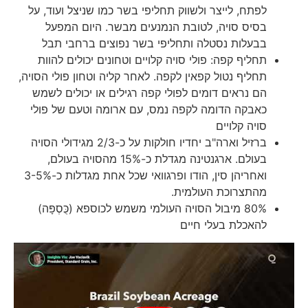
לפתח, לייצר ולשווק תחליפי בשר כמו שניצל ועוד, על
בסיס סויה, לטובת הנמנעים מבשר. היום המפעל
בבעלות נסטלה ותחליפי בשר נפוצים ברחבי תבל
תחליף קפה: פולי סויה קלויים וטחונים יכולים להוות
תחליף נטול קפאין לקפה. לאחר קליה וטחון פולי הסויה,
הם נראים דומים לפולי קפה רגילים או יכולים לשמש
כאבקה הדומה לקפה נמס, עם ארומה וטעם של פולי
סויה קלויים
ברזיל וארה"ב יחדיו חולקות על כ-2/3 מגידולי הסויה
בעולם. ארגנטינה מגדלת כ-15% מהסויה בעולם,
ואחריהן סין, הודו ופרגוואי שכל אחת מגדלות כ-3-5%
מהתצרוכת העולמית.
80% מיבול הסויה העולמי משמש לכוספא (כֻּסְפָּה)
להאכלת בעלי חיים