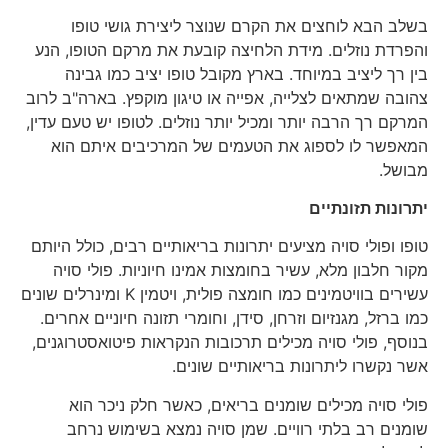
בשלב הבא לוחצים את הקרם שנוצר ליצירת גושי טופו
והפרדת נוזלים. מידת הלחיצה קובעת את מרקם הטופו, הנע
בין רך ליציב במיוחד. בארץ מקובל טופו יציב כמו גבינה
צהובה שמתאים לצלייה, אפייה או טיגון מוקפץ. בארה"ב לרוב
המרקם רך הרבה יותר ומכיל יותר נוזלים. לטופו יש טעם עדין,
המאפשר לו לספוג את הטעמים של המרכיבים איתם הוא
מבושל.
יתרונות תזונתיים
טופו ופולי סויה מציעים יתרונות בריאותיים רבים, כולל היותם
מקור חלבון מלא, עשיר בחומצות אמינו חיוניות. פולי סויה
עשירים בוויטמינים כמו חומצה פולית, ויטמין K ומינרלים שונים
כמו ברזל, מגנזיום וזרחן, סידן, וחומרי תזונה חיוניים אחרים.
בנוסף, פולי סויה מכילים תרכובות הנקראות פיטואסטרוגנים,
אשר נקשרו ליתרונות בריאותיים שונים.
פולי סויה מכילים שומנים בריאים, כאשר חלק ניכר הוא
שומנים רב בלתי רוויים. שמן סויה נמצא בשימוש נרחב