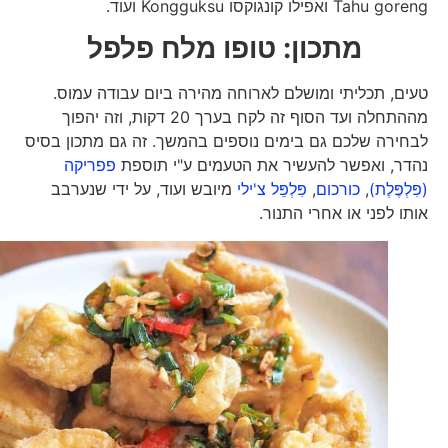
Tahu goreng ואפילו קונגוקסו Kongguksu ועוד.
מתכון: טופו מלח פלפל
טעים, תכליתי ומושלם לארוחה מהירה ביום עבודה עמוס.
מההתחלה ועד הסוף זה לקח בערך 20 דקות, וזה יהפוך
לבחירה שלכם גם בימים נוספים בהמשך. זה גם מתכון בסיס
נהדר, ואפשר להעשיר את הטעמים ע"י תוספת
פפריקה
(פִּלְפֶּלֶת)
,
כורכום
,
פִּלְפֵּל צ'ילי
מיובש ועוד, על ידי שנערבב
אותו לפני או אחרי התנור.