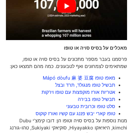
מאכלים על בסיס סויה או טופו
פרסמנו בעבר מספר מתכונים על בסיס סויה או טופו,
שמתאימים לצמחונים ואף לטבעונים. כמה מהם תמצאו כאן:
מאפו טופו Mápó dòufu 麻 婆 豆腐
תבשיל טופו מנגולד, תרד ובצל
אטריות אורז מוקפצות עם טופו וירקות
תבשיל טופו בבירה
סלט טופו וכרובית טבעוני
טופו קארי יבש פננג עם קשיו ואורז קוקוס
מנות נוספות על בסיס סויה וטופו הן: דובו קימצ'י Dubu
kimchi, היאיאקו Hiyayakko, סוקיאקי Sukiyaki, טהו-גורנג