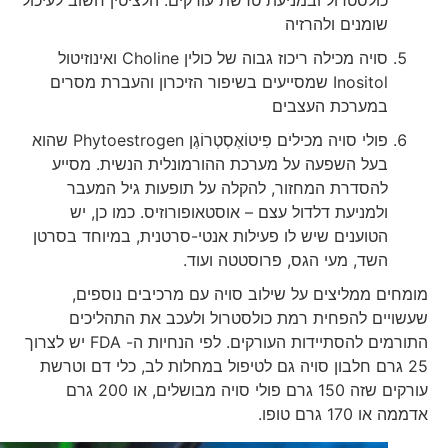
שומנים ולהרזיה
סויה מכילה ריכוז גבוה של כולין Choline ואינוזיטול
Inositol שמסייעים בשיפור הזיכרון והעברת מסרים
במערכת העצבים
פולי סויה מכילים פִיטוֹאֶסְטְרוֹגֶן Phytoestrogen שהוא
בעל השפעה על מערכת ההורמונלית הנשית. מסייע
להסדרת המחזור, להקלה על תופעות גיל המעבר
ולמניעת דלדול עצם – אוסטאופורוזיס. כמו כן, יש
הטוענים שיש לו פעילות אנטי-סרטנית, במיוחד בסרטן
השד, מעי הגס, פרוסטטה ועוד.
מומחים ממליצים על שילוב סויה עם מרכיבים נוספים,
שעשויים להפחית רמת כולסטרול ולעכב את התהליכים
התורמים להסתיידות העורקים. לפי הנחיות ה- FDA יש לצרוך
25 גרם חלבון סויה גם לטיפול במחלות לב, כלי דם וטרשת
עורקים שזה 150 גרם פולי סויה מבושלים, או 200 גרם
אדממה או 170 גרם טופו.