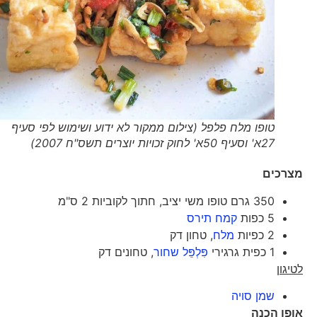
טופו מלח פלפל (צילום ממקור לא ידוע ושימוש לפי סעיף
27א' וסעיף 50א' לחוק זכויות יוצרים תשס"ח 2007)
מצרכים
350 גרם טופו משי יציב, חתוך לקוביות 2 ס"מ
5 כפות
קמח תירס
2 כפיות
מלח
, טחון דק
1 כפית גרגירי
פִּלְפֵּל שחור
, טחונים דק
לטיגון
שמן סויה
אופן הכנה