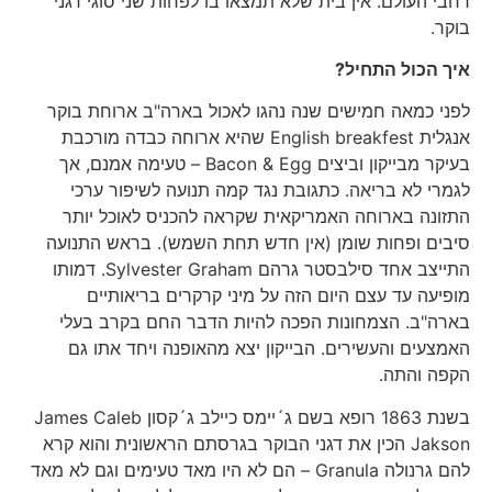
רחבי העולם. אין בית שלא תמצאו בו לפחות שני סוגי דגני
בוקר.
איך הכול התחיל?
לפני כמאה חמישים שנה נהגו לאכול בארה"ב ארוחת בוקר
אנגלית English breakfest שהיא ארוחה כבדה מורכבת
בעיקר מבייקון וביצים Bacon & Egg – טעימה אמנם, אך
לגמרי לא בריאה. כתגובת נגד קמה תנועה לשיפור ערכי
התזונה בארוחה האמריקאית שקראה להכניס לאוכל יותר
סיבים ופחות שומן (אין חדש תחת השמש). בראש התנועה
התייצב אחד סילבסטר גרהם Sylvester Graham. דמותו
מופיעה עד עצם היום הזה על מיני קרקרים בריאותיים
בארה"ב. הצמחונות הפכה להיות הדבר החם בקרב בעלי
האמצעים והעשירים. הבייקון יצא מהאופנה ויחד אתו גם
הקפה והתה.
בשנת 1863 רופא בשם ג´יימס כיילב ג´קסון James Caleb
Jakson הכין את דגני הבוקר בגרסתם הראשונית והוא קרא
להם גרנולה Granula – הם לא היו מאד טעימים וגם לא מאד