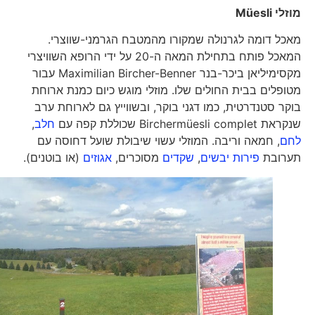
מוזלי
Müesli
מאכל דומה לגרנולה שמקורו מהמטבח הגרמני-שווצרי.
המאכל פותח בתחילת המאה ה-20 על ידי הרופא השוויצרי
מקסימיליאן ביכר-בנר Maximilian Bircher-Benner עבור
מטופלים בבית החולים שלו. מוזלי מוגש כיום כמנת ארוחת
בוקר סטנדרטית, כמו דגני בוקר, ובשווייץ גם לארוחת ערב
שנקראת Birchermüesli complet שכוללת קפה עם
חלב
,
לחם
, חמאה וריבה. המוזלי עשוי שיבולת שועל דחוסה עם
תערובת
פירות יבשים
,
שקדים
מסוכרים,
אגוזים
(או בוטנים).