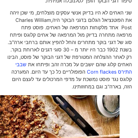
סיפור דגני הבוקר הופך לטלנובלה אמיתית.
שני האחים לא היו בדיוק אנשי עסקים מוצלחים, מי שכן זיהה
את הפוטנציאל הגלום בדגני הבוקר היה,Charles William
Post אחד מלקוחות המרפאה של האחים. פוסט פתח
מרפאה מתחרה בדיוק מול המרפאה של אחים קלוגס ופיתח
סוג של דגני בוקר מתחרים והחל להפיץ אותם ברחבי ארה"ב.
בשנת 1902 כבר היו יותר מ – 30 סוגי דגנים לארוחת בוקר.
רק לאחר ההצלחה המטורפת של דגני הבוקר של פוסט, הבינו
האחים קלוג שהם יושבים על מכרה זהב ופיתחו את
שבבי
התירס Corn flackes
הפופולריים כל כך עד היום. המערכה
קלוגס נגד פוסט נמשכת על מדפי המרכולים עד לעצם היום
הזה, בארה"ב וגם במחוזותינו.