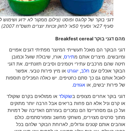
דגני בוקר של קלוגס ופוסט (צילום ממקור לא ידוע ושימוש לפי
סעיף 27א' וסעיף 50א' לחוק זכויות יוצרים תשס"ח 2007)
מהם דגני בוקר
Breakfest cereal
דגני הבוקר הם מאכל תעשייתי המיוצר מפתיתי דגנים אפויים
ומיובשים. מיצרים אותם מ
תירס
, אורז, שיבולת שועל וכמובן
חיטה שהם מרכבים עתירי ויטמינים וסיבים תזונתיים. את דגני
הבוקר אוכלים עם
חלב
,
יוגורט
או מיץ פירות טבעי. אפשר
לאכול אותם גם כך סתם כחטיפים. יש כאלה המכילים תוספות
של פירות יבשים, או
אגוזים
.
דגני בוקר אחרים מצופים ב
שוֹקוֹלד
או ממולאים בקרם שוקולד
או קרם וניל אלא הם פחות בריאים אבל הרבה יותר מתוקים
ועל כן גם מסחריים! הם נמכרים בעזרתם האדיבה של דמויות
מתוך סרטים מצוירים, משחקי מחשב ומפורסתמים. כולם
אוהבים אותם קטנים וגדולים, לארוחת הבוקר שלהם בכל