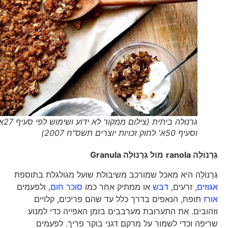
גרנולה ביתית (צילום ממקור לא ידוע ושימוש לפי סעיף 27א'
וסעיף 50א' לחוק זכויות יוצרים תשס"ח 2007)
גְּרָנוֹלָה
ranola
מול גְּרָנוּלָה
Granula
גְּרָנוֹלָה היא מאכל שמורכב משיבולת שועל מגולגלת בתוספת
אגוזים
, זרעים,
דבש
או ממתיק אחר כמו
סוכר חום
, ולפעמים
אורז
תופח, הנאפים בדרך כלל עד שהם פריכים, קלויים
וזהובים. את התערובת מערבבים בזמן האפייה כדי למנוע
שריפה וכדי לשמור על מרקם דגני בוקר פריך. לפעמים