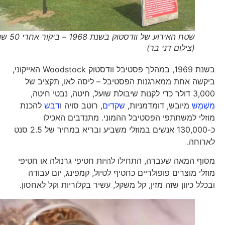
שטח האירוע של וודסטוק בשנת 1968 – ביקור אחרי 50 שנים
(צילום דני בר)
בשנת 1969, במהלך פסטיבל וודסטוק Woodstock האייקוני,
ביקשה אחת ממארגנות הפסטיבל – ליסה לאו, תקציב של
3,000 דולר כדי לקנות שיבולת שועל, חיטה, נבטי חיטה,
מִשְׁמֵשׁ
מיובש, דומדמניות,
שקדים
, רוטב סויה ו
דבש
להכנת
מוזלי למשתתפי הפסטיבל ההמוני. מתנדבים האכילו
כ-130,000 אנשים במוזלי משביע ובריא במחיר של 2.5 סנט
לארוחה.
מסוף המאה שעברה, התחילו להיות חטיפי גרנולה או חטיפי
מוזלי מוצרים פופולריים כחטיף לטיול, קמפינג, יום עבודה
ובכלל כיוון שזה מזין, קל משקל, עשיר בקלוריות וקל לאחסון.