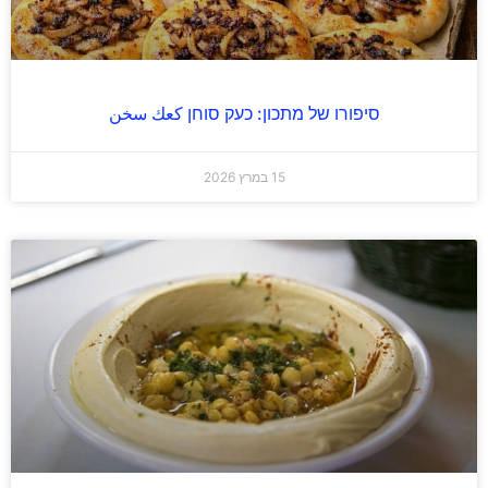
סיפורו של מתכון: כעק סוחן كعك سخن
15 במרץ 2026