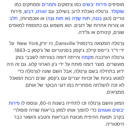
מוסיפים
פירות יבשים
כמו צימוקים ו
תמרים
וממתקים כמו
שוֹקוֹלד
. גרנולה נאכלת לרוב בשילוב עם
יוגורט
,
דבש
, פירות
טריים (כגון
בננה
,
תּוּת שָׂדֶה (או תּוּת גִּנָּה
) או אוכמניות),
חלב
או צורות אחרות של דגנים. הוא משמש גם כתוספת למאפים
שונים, קינוחים או גלידה.
גְּרָנוּלָה הומצאה בדנסוויל Dansville, ניו יורק,New York על
ידי ד"ר ג'יימס קיילב ג'קסון בסניטריום של ג'קסון ב-1863.
גרנולה הורכבה מ
קמח
והייתה דומה בצורתה לשבבי בצק
מועשרים. מוצר דומה פותח על ידי ג'ון הארווי קלוג. גם זה היה
ידוע בתחילה בשם גְּרָנוּלָה, אבל השם שונה לגְּרָנוֹלָה כדי
למנוע בעיות של זכויות יוצרים עם ג'קסון. שנים רבות המאכל
לא זכה להצלחה מסחרית כמו דגני הבוקר של אותם
ממציאים.
המזון והשם גְּרָנוֹלָה זכו לתחייה בשנות ה-60, ונוספו לו
פירות
יבשים
ו
אגוזים
כדי להפוך אותו למזון בריאות שהיה פופולרי
בקרב תנועת ההיפית מכוונת הבריאות והטבע והשאר כבר
היסטוריה.