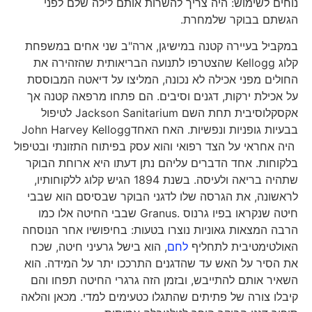
נוחים לשימוש: היה צריך להשרות אותם לילה שלם לפני
הגשתם בבוקר שלמחרת.
במקביל בעיירה קטנה במישיגן, ארה"ב שני אחים במשפחת
קלוג Kellogg שהצטרפו לתנועה הבריאותית שהזהירה את
החולים מפני אכילה לא נכונה, המליצו על דיאטה המבוססת
על אכילת ירקות, דגנים וסיבים. הם פתחו מרפאה קטנה אך
אקסקלוסיבית תחת השם Jackson Sanitarium לטיפול
בבעיות גופניות ונפשיות. האח האחדJohn Harvey Kellogg
היה אחראי על הצד רפואי והוא עסק בפיתוח התזונתי ובטיפול
בלקוחות. אחד הדברים עליהם נתן דעתו היא ארוחת הבוקר
שתהיה בריאה ולעיסה. בשנת 1894 הגיש קלוג ללקוחותיו,
לראשונה, את הגרסה שלו לדגני הבוקר שבסיסם הוא שבבי
חיטה שנקראו בפיו גרנוס .Granus שבבי החיטה אלו כמו
הרבה המצאות גאוניות נוצרו בטעות: בחיפושיו אחר הנוסחה
האולטימטיבית לתחליף
לחם
, הוא בישל גרעיני חיטה, שכח
את הסיר על האש עד שהדגנים התרככו יתר על המידה. הוא
השאיר אותם להתייבש, ובזמן הזה גרגרי החיטה תפחו והם
קיבלו צורה של פתיתים שהתגלו כטעימים למדי. מכאן והלאה