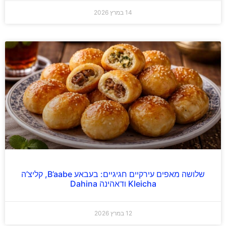
14 במרץ 2026
שלושה מאפים עירקיים חגיגיים: בעבאע B’aabe, קליצ’ה
Kleicha ודאהינה Dahina
12 במרץ 2026