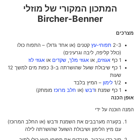
המתכון המקורי של מוזלי
Bircher-Benner
מצרכים
2-3
תפוחי-עץ
קטנים (או אחד גדול) – התפוח כולו
(כולל קליפה, ליבה וגרעינים)
1 כף
אגוזים
, או
אגוזי מלך
,
שקדים
או
אגוזי לוז
1 כף שיבולת שועל שהושרתה ב-3 כפות מים למשך 12
שעות
1/2
לימון
– המיץ בלבד
1 כף שמנת ו
דבש
(או
חלב מרוכז
מומתק)
אופן הכנה
המנה הוכנה על ידי
בקערה מערבבים את השמנת ודבש (או החלב המרוכז)
עם מיץ הלימון ושיבולת השועל שהושרתה לילה
תוך כדי ערבוב, מגרדים את תפוחי העץ כולו לתוך