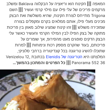
המאפה
|||
הקינוח הוא וריאציה על הבקלווה Baklava ומשלב
מרקמים פריכים של עלי פילו עם מילוי קרמי ועשיר
|||
השם
Trigona מתייחס לצורת הקינוח, שהיא משולשת ואת הבצק
מכינים מעלי פילו, אותם ממלאים בקרם ומקפלים בצורה
שמזכירה משולש
|||
זהו קינוח שמציג שילוב מאוזן בין פריכות
מתוקה של בצק הפילו לבין המילוי הקרמי והעשיר כאשר עלי
הבצק הדקים סופגים מעט מהסירופ, אך שומרים על
פריכותם, בעוד שהקרם מספק רכות ונימוחות
|||
למרות
שתוכלו להשיג טריגונה בכל קונדיטוריה ברחבי סלוניקי,
המלצתנו היא
הטריגונה של Elenidis
בכתובת Venizelou 12,
Panorama 552 36
||| כל הפרטים והמתכון בהמשך…