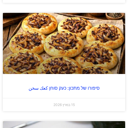
סיפורו של מתכון: כעק סוחן كعك سخن
15 במרץ 2026