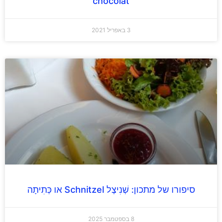
chocolat
3 באפריל 2021
סיפורו של מתכון: שְׁנִיצֶל Schnitzel או כְּתִיתָה
8 בספטמבר 2025