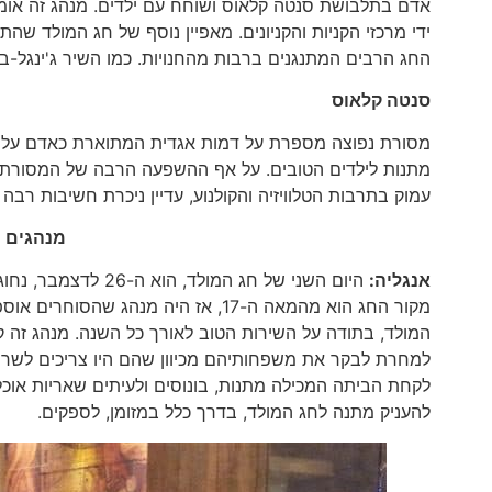
ידי מרכזי הקניות והקניונים. מאפיין נוסף של חג המולד שה
החג הרבים המתנגנים ברבות מהחנויות. כמו השיר ג'ינגל-בל Jingle-Bells ואחרי
סנטה קלאוס
מסורת נפוצה מספרת על דמות אגדית המתוארת כאדם עליז וש
מתנות לילדים הטובים. על אף ההשפעה הרבה של המסורת הנ
עמוק בתרבות הטלוויזיה והקולנוע, עדיין ניכרת חשיבות רבה 
מנהגים ה
אנגליה:
מקור החג הוא מהמאה ה-17, אז היה מ
המולד, בתודה על השירות הטוב לאורך כל השנה. מנהג זה
למחרת לבקר את משפחותיהם מכיוון שהם היו צריכים לשרת 
לקחת הביתה המכילה מתנות, בונוסים ולעיתים שאריות או
להעניק מתנה לחג המולד, בדרך כלל במזומן, לספקים.