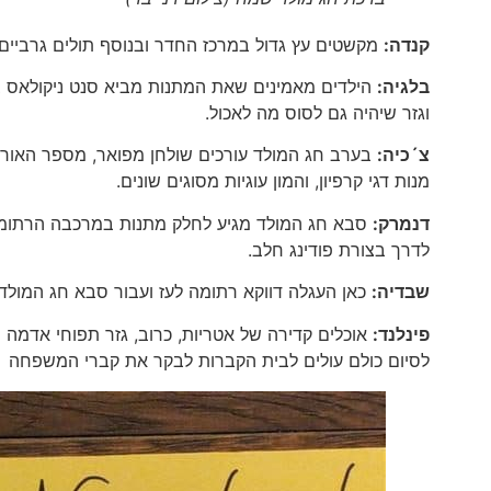
קנדה:
מקשטים עץ גדול במרכז החדר ובנוסף תולים גרביים 
בלגיה:
הילדים מאמינים שאת המתנות מביא סנט ניקולאס 
וגזר שיהיה גם לסוס מה לאכול.
צ´כיה:
בערב חג המולד עורכים שולחן מפואר, מספר האורחים
מנות דגי קרפיון, והמון עוגיות מסוגים שונים.
דנמרק:
סבא חג המולד מגיע לחלק מתנות במרכבה הרתומה 
לדרך בצורת פודינג חלב.
שבדיה:
כאן העגלה דווקא רתומה לעז ועבור סבא חג המולד צ
פינלנד:
אוכלים קדירה של אטריות, כרוב, גזר תפוחי אדמה 
לסיום כולם עולים לבית הקברות לבקר את קברי המשפחה