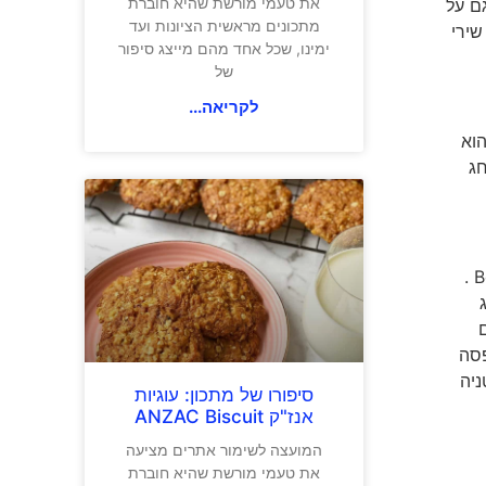
את טעמי מורשת שהיא חוברת
אוס ושוחח עם ילדים. מנהג זה אומץ על ידי חנויות כל בו אחרות, ובתקופה מאוחרת יותר במאה ה-20 גם על
מתכונים מראשית הציונות ועד
שירי
ימינו, שכל אחד מהם מייצג סיפור
של
לקריאה...
הוא
חג
היום השני של חג המולד, הוא ה-26 לדצמבר, נחוג באנגליה ומדינות חבר הלאומים הבריטי בחג הקופסאותBoxing day .
ג
פסה
ניה
סיפורו של מתכון: עוגיות
אנז"ק ANZAC Biscuit
המועצה לשימור אתרים מציעה
את טעמי מורשת שהיא חוברת