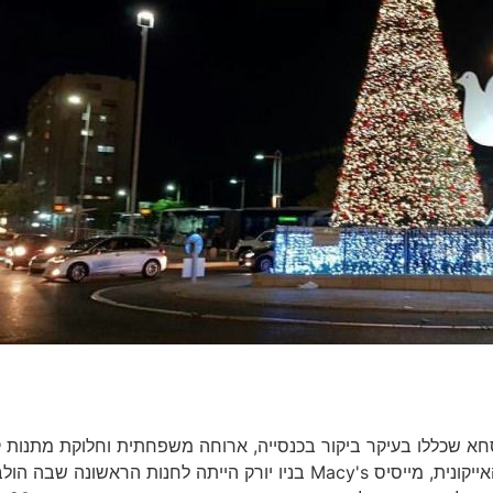
 במנהגי הפסחא שכללו בעיקר ביקור בכנסייה, ארוחה משפחתית וחלוקת מתנות 
לבני משפחה. השינוי חל בשנת 1862 כאשר חנות הכל-בו האייקונית, מייסיס Macy's בניו יורק הייתה לחנות הראשונה שב