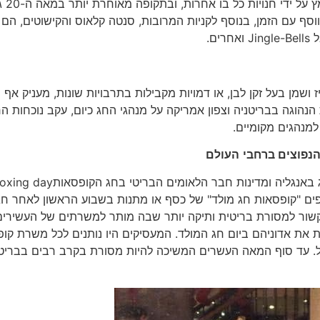
אדם בתלבושת סנטה קל
תווסף עם הזמן, בנוסף לקניות המרובות, סנטה קלאוס והקישוטים, הם 
ם.
מן בעל זקן לבן, או דמויות מקבילות בתרבויות שונות, מעניק אף 
הוגה בבריטניה וצפון אמריקה על מנהגי החג כיום, עקב נוכחות ה
למנהגים מקומיים.
נפוצים ברחבי
העולם
נהג שהסוחרים אוספים "קופסאות חג מולד" של כסף או מתנות בשבוע הראשון לאחר ח
 קשור למסורת בריטית ותיקה יותר שבה מותר למשרתים של העשירים
את אדוניהם ביום חג המולד. המעסיקים היו נותנים לכל משרת קו
כל. עד סוף המאה העשרים המשיכה להיות מסורת בקרב רבים בבריט