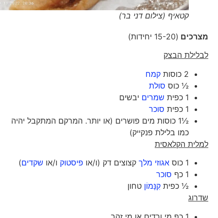
קטאיף (צילום דני בר)
מצרכים
(15-20 יחידות)
לבלילת הבצק
2 כוסות
קמח
½ כוס
סולת
1 כפית
שמרים
יבשים
1 כפית
סוכר
½1 כוסות מים פושרים (או יותר. המרקם המתקבל יהיה
כמו בלילת פנקייק)
למלית הקלאסית
1 כוס
אגוזי מלך
קצוצים דק (ו/או
פיסטוק
ו/או
שקדים
)
1 כף
סוכר
½ כפית
קִנָּמוֹן
טחון
שדרוג
1 כף מי ורדים או מי זהר