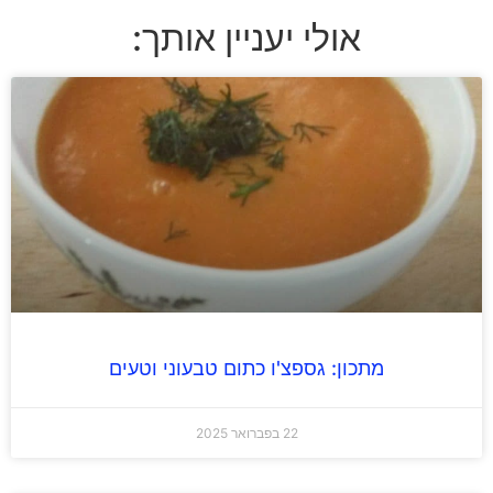
אולי יעניין אותך:
מתכון: גספצ'ו כתום טבעוני וטעים
22 בפברואר 2025