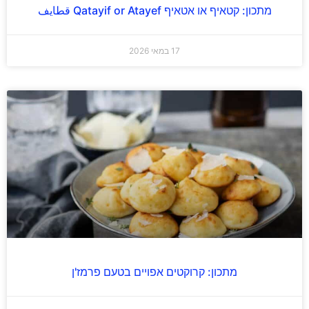
מתכון: קטאיף או אטאיף Qatayif or Atayef قطايف
17 במאי 2026
מתכון: קרוקטים אפויים בטעם פרמז'ן