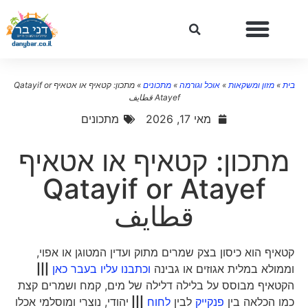
ית
»
מזון ומשקאות
»
אוכל וגורמה
»
מתכונים
»
מתכון: קטאיף או אטאיף Qatayif or
Atayef قطايف
מאי 17, 2026
מתכונים
מתכון: קטאיף או אטאיף
Qatayif or Atayef
قطايف
קטאיף הוא כיסון בצק שמרים מתוק ועדין המטוגן או אפוי,
וממולא במלית אגוזים או גבינה
וכתבנו עליו בעבר כאן
|||
הקטאיף מבוסס על בלילה דלילה של מים, קמח ושמרים קצת
כמו הכלאה בין
פנקייק
לבין
לחוח
|||
יהודי, נוצרי ומוסלמי אכלו