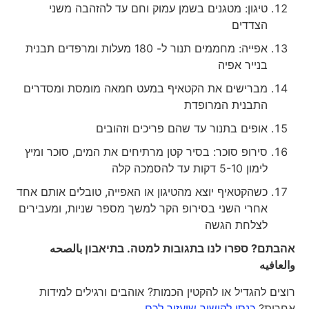
טיגון: מטגנים בשמן עמוק וחם עד להזהבה משני
הצדדים
אפייה: מחממים תנור ל- 180 מעלות ומרפדים תבנית
בנייר אפיה
מברישים את הקטאיף במעט חמאה מומסת ומסדרים
התבנית המרופדת
אופים בתנור עד שהם פריכים וזהובים
סירופ סוכר: בסיר קטן מרתיחים את המים, סוכר ומיץ
לימון 5-10 דקות עד להסמכה קלה
כשהקטאיף יוצא מהטיגון או האפייה, טובלים אותם אחד
אחרי השני בסירופ הקר למשך מספר שניות, ומעבירים
לצלחת הגשה
אהבתם? ספרו לנו בתגובות למטה. בתיאבון
بالصحه
والعافيه
רוצים להגדיל או להקטין הכמות? אוהבים ורגילים למידות
אחרות?
כנסו לקישור שיעזור לכם…