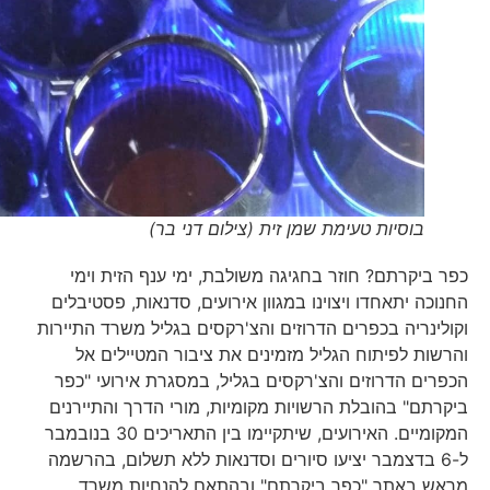
בוסיות טעימת שמן זית (צילום דני בר)
כפר ביקרתם? חוזר בחגיגה משולבת, ימי ענף הזית וימי
החנוכה יתאחדו ויצוינו במגוון אירועים, סדנאות, פסטיבלים
וקולינריה בכפרים הדרוזים והצ'רקסים בגליל משרד התיירות
והרשות לפיתוח הגליל מזמינים את ציבור המטיילים אל
הכפרים הדרוזים והצ'רקסים בגליל, במסגרת אירועי "כפר
ביקרתם" בהובלת הרשויות מקומיות, מורי הדרך והתיירנים
המקומיים. האירועים, שיתקיימו בין התאריכים 30 בנובמבר
ל-6 בדצמבר יציעו סיורים וסדנאות ללא תשלום, בהרשמה
מראש באתר "כפר ביקרתם" ובהתאם להנחיות משרד