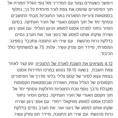
ויימשך כשעתיים נצעד עם המדריך מול נופי הגליל הפורח אל
תוך הסיפורים שהפכו את צפת לעיר מיוחדת כל כך, נחלוף
בסמטאות ציוריות המארות באור החנוכיות מבתי התושבים
ונסחף יחד אל תוך הקסם האגדי של העיר העתיקה. בסיום
הסיור נחזור למרכז אסנט למופע הניגון הגלילי עם אמני ניגון
ושירה שיקחו אותנו למסע של ניגוני אור. את הערב נסיים
בדלקת נרות מרגשת עם שירי חג החנוכה ונתכבד בספינג’
המסורתי, סיידר חם ומרק עשיר. עלות: 75 ₪ למשתתף כולל
הכיבוד.
4.12 מוציאים את השבת לאורה של החנוכיה
: זמן קצר לאחר
צאת השבת, בשעה 19:15 נפגש במרכז התיירות אסנט
בצפת ונצא לסיור של קסם גלילי בליווי מדרך אל הסיפורים
הקסומים של הגליל וצפת, האווירה שבסמטאות הקסומות
מקבלת נדבך נוסף נוכח החנוכיות הדולקות ונסחף יחד אל
תוך הקסם האגדי של העיר העתיקה. בסיום הסיור נחזור
למרכז אסנט למופע מוזיקאלי ייחודי עם אמני ניגון ושירה
שקחו אותנו למסע של ניגוני אור. את הערב נסיים בדלקת
נרות מרגשת עם שירי חג החנוכה, סיידר חם ומרק עשיר.