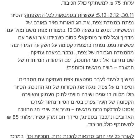
עלות: 75 ₪ למשתתף כולל הכיבוד.
30.11, 2.12, 5.12: עששיות בסמטאות לכל המשפחה
: הסיור
נפתח במצודת צפת, את חג האורות נאיר באורם של
העששיות. נפגשים בשעה 16:30 במצודת צפת משם נצא עם
מדריך ונגל לסיור מוסיקאלי קסום כשבידנו אור ואשר עם
עששיות נפט. נפתח בתצפית קסומה על השקיעה המרהיבה
מהמצודה הגבוהה של צפת, נבקר במערה עתיקה,
שם נתחבר אל ניגוני החנוכה, עם התהודה המיוחדת של
המערה – חוויה מרגשת וסוחפת!
נמשיך לצעוד לעבר סמטאות צפת העתיקה עם הסברים
וסיפורים על צפת ונגלה את הסודות של חג החנוכה. הסיור
כולו מלווה בניגונים ושירה חוויתי לתוכן העמוק והאווירה
הקסומה של העיר צפת. בסיום הסיור נחזור למרכז
אסנט להדלקת נרות מרגשת – נשיר את שירי חג החנוכה
האהובים ונתכבד בספינג’, סיידר חם ומרק עשיר. עלות: 85 ₪
למשתתף כולל הכיבוד.
לאורך כל ימי החג: סדנאות להכנת נרות, חנוכיות וכו'
: במרכז