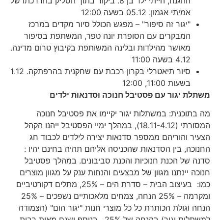
ההגנה, הייתי ילד בן 8. ביקור בתוך הסליק בהדרכתו של
אמיתי אגמון. 05.12 בשעה 12:00
"יגור זה סיפור" – מפגש הכולל סיור מקדים במרכז
המבקרים עם הסופרת יונה טפר, המשתפת בסיפור
מאושר מהילדות ובלינה המשותפת בקיבוץ טרום מדינה.
4.12 בשעה 11:00
סיור תיאטרלי בקרון רכבת עם שחקנית בהרפתקה. 1.12
בשעות 11:00, 12:00
משתלת יגור עם פסטיבל חנוכה וסדנאות ילדים
מה בתוכנית: במשתלות יגור יקיימו את פסטיבל חנוכה
המסורתי (18.11-4.12), במהלך ימיי הפסטיבל ייהנו הקהל
הצעיר והוריהם ממספר סדנאות יצירה לילדים לכבוד חג
החנוכה, בין הסדנאות שהכניסה אליהם תהיה בחינם יהיו :
סדנה של הכנת חנוכיות והכנת סביבונים. במהלך פסטיבל
חנוכה יינתנו מגוון של מבצעים והנחות ענק על מגוון מוצרים
כמו: בעיצוב הבית – סדרת הים – 25%, מתלים דקורטיביים
ומקרמה – 25% הנחה, צמחים מלאכותיים נשפכים – 25%
הנחה וגולת הכותרת כל כל מוצרי חנות "יגור הום" (הצמודה
למשתלות יגור) בהנחה של 25% . בנוסף ישנם מאות רבות