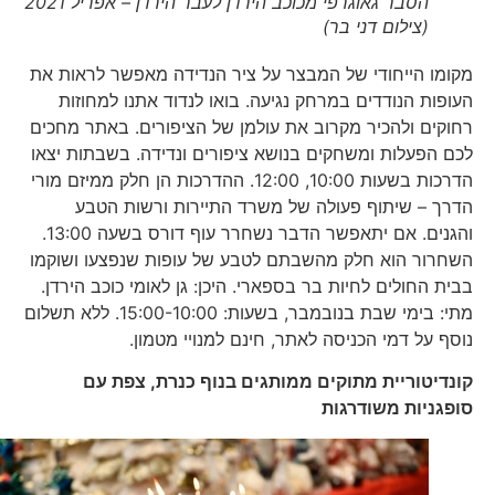
הסבר גאוגרפי מכוכב הירדן לעבר הירדן – אפריל 2021
(צילום דני בר)
מקומו הייחודי של המבצר על ציר הנדידה מאפשר לראות את
העופות הנודדים במרחק נגיעה. בואו לנדוד אתנו למחוזות
רחוקים ולהכיר מקרוב את עולמן של הציפורים. באתר מחכים
לכם הפעלות ומשחקים בנושא ציפורים ונדידה. בשבתות יצאו
הדרכות בשעות 10:00, 12:00. ההדרכות הן חלק ממיזם מורי
הדרך – שיתוף פעולה של משרד התיירות ורשות הטבע
והגנים. אם יתאפשר הדבר נשחרר עוף דורס בשעה 13:00.
השחרור הוא חלק מהשבתם לטבע של עופות שנפצעו ושוקמו
בבית החולים לחיות בר בספארי. היכן: גן לאומי כוכב הירדן.
מתי: בימי שבת בנובמבר, בשעות: 15:00-10:00. ללא תשלום
נוסף על דמי הכניסה לאתר, חינם למנויי מטמון.
קונדיטוריית מתוקים ממותגים בנוף כנרת, צפת עם
סופגניות משודרגות