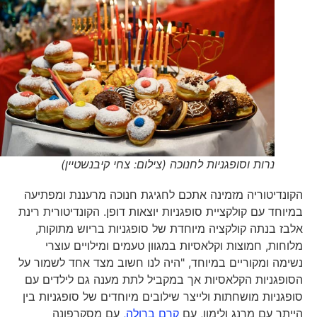
נרות וסופגניות לחנוכה (צילום: צחי קיבנשטיין)
הקונדיטוריה מזמינה אתכם לחגיגת חנוכה מרעננת ומפתיעה
במיוחד עם קולקציית סופגניות יוצאות דופן. הקונדיטורית רינת
אלבז בנתה קולקציה מיוחדת של סופגניות בריוש מתוקות,
מלוחות, חמוצות וקלאסיות במגוון טעמים ומילויים עוצרי
נשימה ומקוריים במיוחד, "היה לנו חשוב מצד אחד לשמור על
הסופגניות הקלאסיות אך במקביל לתת מענה גם לילדים עם
סופגניות מושחתות ולייצר שילובים מיוחדים של סופגניות בין
הייתר עם מרנג ולימון, עם
קרם ברולה,
עם מסקרפונה