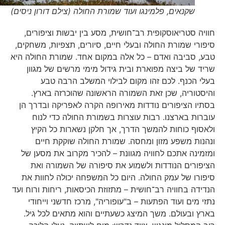
שקנאים, פלמינגו ועוד שמורת החולה (צילם דורון ניסים)
חוויה סטריאוסקופית רב־חושית, מסע בין יבשות וציפורים,
סיפורי שמורת החולה ובעלי חיים, סיורים, תצפיות, משחקים,
טבע, סביבה ואדם – כל אלה במקום אחד. שמורת החולה היא
שריד של ביצה מפוארת ובית גידול מימי מרשים של מגוון
בעלי הכנף. לכם זהו מקום לבילוי המשלב הרבה טבע
והיסטוריה, שכן זאת השמורה הראשונה שהוכרזה בארץ.
בסתיו הציפורים נודדות מאירופה הקרה לאפריקה ובדרך הן
עוברות בארצנו. רבות עוצרות בשמורת החולה כדי לנוח
ולאסוף כוחות להמשך הדרך, אך חלקן נשארות כל הקיץ
ונהנות משפע מזון ומחסה. שמורת החולה שוקקת חיים
ומזמינה אתכם לחוויה מגוונת – להכיר מקרוב את מסען של
הציפורים הנודדות ולשמוע את סיפורה של השמורה ואת
סיפורו של עמק החולה. היום כל המשפחה יכולה לחוות את
הנדידה בחוויה רב־חושית – מתזוזת הכיסאות, ריחות ורוח ועד
נתזי מים ועוד הפתעות – ב"עופוריה", מרכז חדשני וייחודי
בארץ ובעולם. משך המיצג כשעתיים והוא מתאים לכל גיל.