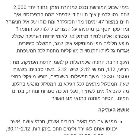
בימי שבוע המורשת נכנס למנהרת הזמן ונחזור יחד 2,000
שנה. נסו לדמיין איך חיו יהודי יודפת? ממה התפרנסו? איך
חיים במצור 47 ימים? מהי הסוללה? ומה כוחו של איל הניגוח?
ומה פקד יוסף בן מתתיהו על הנצורים לתלות על החומה?
הצטרפו אלינו לסיור מרתק בגן לאומי יודפת העתיקה שכולל
מופע חלילים מפי המוסיקאי אילן שגב, המשלב סיפורים,
אגדות גליליות והתנסויות מוזיקליות מהנות לכל המשפחה.
היכן: רחבת החניה שלמרגלות גן לאומי יודפת העתיקה. מתי:
רביעי, 1.12, חמישי 2.12, שישי 3.12, בשני סבבים: בשעות
10:00, 12:30. משך הפעילות: כשעתיים, מופע מוזיקלי כחצי
שעה. המסלול מתאים לכל הגילאים. המסלול מונגש בחלקו.
מה להביא? מים לשתייה, נעלי הליכה סגורות ונוחות, בגדים
חמים. הסיור מותנה בתנאי מזג האוויר
אושא העתיקה
מפגש עם רבי מאיר וברוריה אשתו, חכמי אושה, אשר
יכניסו אותנו לאווירה ולימים ההם בזמן הזה. 30.11-2.12,