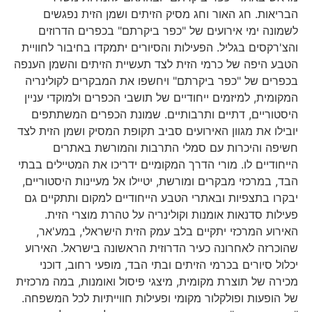
הבריאות. חג האור וחג מסיק הזיתים ושמן הזית נפגשים
לשמונה ימי אירועים של "כפר ביקרתם" בכפרים הדרוזים
והצ'רקסים בגליל. הפעילות והסיורים יתמקדו בחיבור לחוויית
הטבע היפה של כרמי הזית לצד תעשיית הזיתים והשמן הענפה
בכפרים של "כפר ביקרתם" ויחשפו את המבקרים לקולינריה
המקומית, למיזמים ייחודיים של תושבי הכפרים ולמוקדי עניין
היסטוריים, דתיים ותרבותיים. שמונת הכפרים המשתתפים
יובילו את מגוון האירועים סביב תקופת המסיק ושמן הזית לצד
חשיפה והיכרות עם סמלי התרבות והמורשת באתרים
הייחודיים לו. מורי הדרך המקומיים ידריכו את המטיילים בבתי
הבד, במרכזי מבקרים ומורשת, יטיילו אל מעיינות היסטוריים,
יבקרו בתצפיות ובאתרי הטבע הייחודיים למקום ותתקיים גם
פעילות סדנאות אומנות וקולינריה על טהרת מוצרי הזית.
האירוע המרכזי יתקיים בלב עמק הזית הישראלי, במע'אר,
שהוכרזה לאחרונה כעיר הדרוזית הראשונה בישראל. האירוע
יכלול סיורים בכרמי הזיתים ובתי הבד, מופעי רחוב, דוכני
מכירה של תוצרת מקומית, מיצגי פיסול ואומנות, במה מרכזית
של הופעות ופולקלור מקומי ופעילות חווייתיות לכל המשפחה.