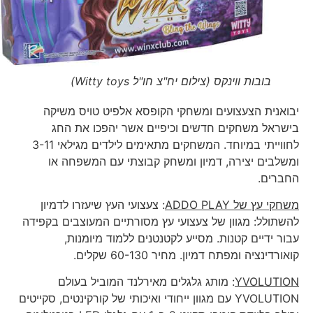
בובות ווינקס (צילום יח"צ חו"ל Witty toys)
יבואנית הצעצועים ומשחקי הקופסא אלפיט טויס משיקה
בישראל משחקים חדשים וכיפיים אשר יהפכו את החג
לחווייתי במיוחד. המשחקים מתאימים לילדים מגילאי 3-11
ומשלבים יצירה, דמיון ומשחק קבוצתי עם המשפחה או
החברים.
משחקי עץ של
ADDO PLAY
: צעצועי העץ שיעזרו לדמיון
להשתולל: מגוון של צעצועי עץ מסורתיים המעוצבים בקפידה
עבור ידיים קטנות. מסייע לקטנטנים ללמוד מיומנות,
קואורדינציה ומפתח דמיון. מחיר 60-130 שקלים.
YVOLUTION
: מותג גלגלים מאירלנד המוביל בעולם
YVOLUTION עם מגוון ייחודי ואיכותי של קורקינטים, סקייטים