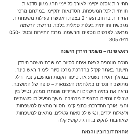
התיירות אסנט יקיימו לאורך כל יימי החג מגוון סדנאות
חוויתיות לכל המשפחה. הסדנאות יתקיימו במתחם מרכז
התיירות ברחוב הארי 2 בצפת ויאפשרו פעילות משפחתית
מגבשת וחוויתית בעלות סמלית בלבד. נדרשת הרשמה
מראש. לפרטים נוספים והרשמה: מרכז התיירות ובטל':050-
3057911
ראש פינה – משמר הירדן הישנה
הנכם מוזמנים לצאת איתנו לסיור במושבת משמר הירדן
הישנה באתר קק"ל בהדרכת מרכז סיור ולימוד ראש פינה.
במהלך הסיור נשמע את סיפור הקמת המושבה, נכיר חלק
מתושביה ונסיים במלחמת העצמאות – סופה של המושבה.
נראה את בתיה הישנים והשרידים שנותרו ממנה, נטייל בין
שביליה ונסיים בתצפית מרהיבה. משך הפעילות: כשעתיים
וחצי. אורך ההדרכה: כחצי ק"מ. הסיור מתאים למשפחות
ולעגלות ילדים, ונגיש לכיסאות גלגלים. מתאים למשפחות
שאוהבות להקשיב. דרגת קושי: קלה
אחוזת דוברובין והמזח