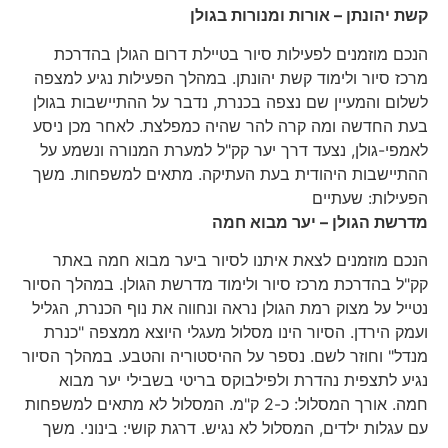
קשת יהונתן – אורות ומנורות בגולן
הנכם מוזמנים לפעילות סיור בטיילת דרום הגולן בהדרכת
מרכז סיור ולימוד קשת יהונתן. במהלך הפעילות נגיע למצפה
לשלום והמעיין שם נצפה בכנרת, נדבר על ההתיישבות בגולן
בעת החדשה ומה קרה להר שהיה כמפלצת. לאחר מכן ניסע
לאמפי-גולן, נצעד דרך יער קק"ל למערת המנורה ונשמע על
ההתיישבות היהודית בעת העתיקה. מתאים למשפחות. משך
הפעילות: שעתיים
מדרשת הגולן – יער מבוא חמה
הנכם מוזמנים לצאת איתנו לסיור ביער מבוא חמה באתר
קק"ל בהדרכת מרכז סיור ולימוד מדרשת הגולן. במהלך הסיור
נטייל על מצוק רמת הגולן נראה ונחווה את נוף הכנרת, הגליל
ועמק הירדן. הסיור הינו מסלול מעגלי היוצא ממצפה "כנרת
מנדל" וחוזר לשם. נספר על ההיסטוריה והטבע. במהלך הסיור
נגיע לתצפית נהדרת ולפילבוקס בריטי בשבילי יער מבוא
חמה. אורך המסלול: כ-2 ק"מ. המסלול לא מתאים למשפחות
עם עגלות ילדים, המסלול לא נגיש. דרגת קושי: בינוני. משך