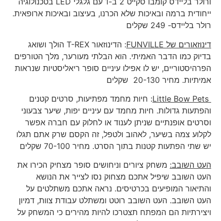
ורולר בליידס קומבו סקייט 2 ב-1 עם גלגלי LED בטכנולוגיה
ייחודית ברמה ובאיכות שלא הכרנו, בעיצוב ובאיכות ארופאית.
רולר בליידס- 249 שקלים
דינוזאורים של
FUNVILLE
: הדינוזאור T-REX הולך ושואג
בדיוק כמו הדבר האמיתי. הוא הבלתי מעורער, מלך הטורפים
הפרהיסטוריים, יש לו אפילו עיניים סופר ריאליסטיות שנראות
אמיתיות. מחיר 20-130 שקלים
Little Bow Pets
: חיות מחמד מפתיעות, סרטים קטנים
והפתעות גדולות. חיות מחמד עם עיניים יפות, שיער צבעוני
וסרטים אופנתיים שניתן לענוד או לחלוק עם חברה אפשר
לקלוע צמה בשיער, לאהוב ולטפל, זה הקסם שרק אתם תגלו
יש שתי הפתעות קטנות בתוך הסרט. מחיר 70-100 שקלים
העט השובב:
משחק ציורים וניחושים סופר מצחיק הכירו את
העט השובב שיפיל אתכם מצחוק נסו לצייר את הנושא
והתיאור המופיעים בכרטיסים. נראה אתכם משתלטים על
העט השובב. העט השובב רוטט ומשתלט עבודת צוות, דמיון
ויצירתיות הם המפתח תצטרכו להיות מהירים כי המשחק על