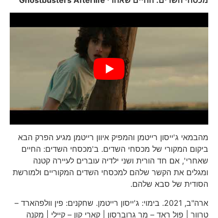
מהבמאי ג'ייסון רייטמן והמפיק איוון רייטמן מגיע הפרק הבא
ביקום המקורי של מכסחי השדים. ב'מכסחי השדים: החיים
שאחרי', אם חד הורית ושני ילדיה עוברים לעיירה קטנה
ומגלים את הקשר שלהם למכסחי השדים המקוריים ולמורשת
הסודית של סבא שלהם.
ארה"ב, 2021. בימוי: ג'ייסון רייטמן. שחקנים: פין וולפהארד –
טרוור | פול ראד – מר גרוברסון | קארי קון – קיילי | מקנה