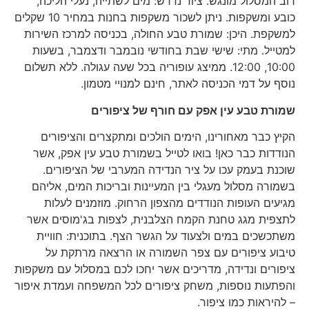
רוב המסלול מונגש. ציוד נדרש: מים לשתייה, נעלי הליכה,
כובע ומשקפות. ניתן לשכור משקפות בחנות במחיר 10 שקלים
למשקפת. היכן: שמורת טבע החולה, בכניסה למרכז השירות
למטייל. מתי: שישי שבת בחודשי נובמבר ודצמבר, בשעות
10:00, 12:00. ממיצג עופוריה בכל שעה עגולה. ללא תשלום
נוסף על דמי הכניסה לאתר, חינם למנויי מטמון.
שמורת טבע עין אפק עם חורף של ציפורים
הקיץ כבר מאחורינו, הימים הולכים ומתקצרים והציפורים
הנודדות כבר כאן! בואו לטייל בשמורת טבע עין אפק, אשר
שוכנת בעמק עכו על ציר הנדידה המערבי של הציפורים.
בשמורה מסלול מעגלי בין המעיינות ובריכות המים, אליהם
מגיעים העופות הנודדים מהצפון הרחוק. מוזמנים לעלות
לתצפית מגג טחנת הקמח הצלבנית, לצפות בג'מוסים אשר
משתכשכים במים ולצעוד על הגשר הצף. בתוכנית: חוויית
טיבוע ציפורים עם צפר השמורה או הרצאה מרתקת על
ציפורים ונדידה, מדריכים אשר יחכו לכם במסלול עם משקפות
והפתעות נוספות, משחק ציפורים לכל המשפחה ועמדת איפור
– להיראות כמו ציפור.