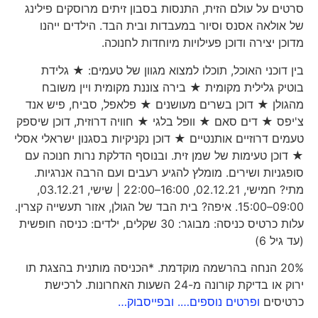
סרטים על עולם הזית, התנסות בסבון זיתים מרוסקים פילינג
של אולאה אסנס וסיור במעבדות ובית הבד. הילדים ייהנו
מדוכן יצירה ודוכן פעילויות מיוחדות לחנוכה.
בין דוכני האוכל, תוכלו למצוא מגוון של טעמים: ★ גלידת
בוטיק גלילית מקומית ★ בירה צוננת מקומית ויין משובח
מהגולן ★ דוכן בשרים מעושנים ★ פלאפל, סביח, פיש אנד
צ'יפס ★ דים סאם ★ וופל בלגי ★ חוויה דרוזית, דוכן שיספק
טעמים דרוזיים אותנטיים ★ דוכן נקניקיות בסגנון ישראלי אסלי
★ דוכן טעימות של שמן זית. ובנוסף הדלקת נרות חנוכה עם
סופגניות ושירים. מומלץ להגיע רעבים ועם הרבה אנרגיות.
מתי? חמישי, 02.12.21, 16:00–22:00 | שישי, 03.12.21,
09:00–15:00. איפה? בית הבד של הגולן, אזור תעשייה קצרין.
עלות כרטיס כניסה: מבוגר: 30 שקלים, ילדים: כניסה חופשית
(עד גיל 6)
20% הנחה בהרשמה מוקדמת. *הכניסה מותנית בהצגת תו
ירוק או בדיקת קורונה מ-24 השעות האחרונות. לרכישת
כרטיסים
ופרטים נוספים….
ובפייסבוק…