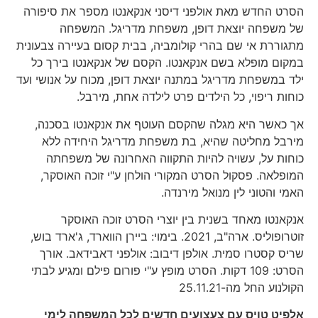
הסרט החדש מאת אולפני דיסני אנקאנטו מספר את סיפורה
של משפחה יוצאת דופן, משפחת מדריגל. המשפחה
מתגוררת אי שם בהרי קולומביה, בבית קסום בעיירה צבעונית
במקום מופלא בשם אנקאנטו. הקסם של אנקאנטו בירך כל
ילד במשפחת מדריגל במתנה יוצאת דופן, מכוח על אנושי ועד
כוחות ריפוי, כל הילדים פרט לילדה אחת, מירבל.
אך כאשר היא מגלה שהקסם העוטף את אנקאנטו בסכנה,
מירבל מחליטה שהיא, בת משפחת מדריגל היחידה ללא
כוחות על, עשויה להיות התקווה האחרונה של משפחתה
המופלאה. פסקול הסרט המקורי הולחן ע"י זוכה האוסקר,
האמי והטוני לין מנואל מירנדה.
אנקאנטו מאחד בשנית בין יוצרי הסרט זוכה האוסקר
זוטרופוליס. ארה"ב, 2021. בימוי: ביירן הווארד, ג'ארד בוש,
שריס קסטרו סמית. אולפן דיבוב: אולפני דאבידאב. אורך
הסרט: 109 דקות. הסרט מופץ ע"י פורום פילם ומגיע לבתי
הקולנוע החל מה-25.11.21
אלפיט טויס עם צעצועים חדשים לכל המשפחה לימי