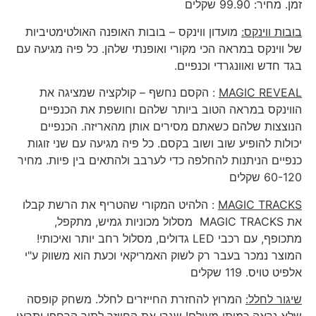
זמן. מחיר: 99.90 שקלים
בובות ווינקס:
מועדון ווינקס – בובות האופנה האולטימטיביות
של ווינקס במראה הכי מקורי ואופנתי שלהן. כל פיה מגיעה עם
בגד חדש ואוונגרדי וכנפיים.
MAGIC REVEAL
: הקסם נחשף – קולקציה שמציגה את
הווינקס במראה הטוב ביותר שלהם וחושפת את הכנפיים
הנוצצות שלהם כשאתם מסירים אותן מהאריזה. הכנפיים
יכולות להופיע שוב ושוב בקסם. כל פיה מגיעה עם שני זוגות
כנפיים הניתנות להחלפה כדי לערבב ולהתאים בין פיות. מחיר
60-120 שקלים
MAGIC TRACKS
: הלהיט המקורי שהטריף את הרשת קבלו
את MAGIC TRACKS מסלול מכוניות גמיש, מתקפל,
מתכופף, עם רכבי LED גדולים, מסלול רחב יותר ואיכותי!
המוצר נמכר בעבר רק לשוק האמריקאי וכעת הוא משווק ע"י
אלפיט טויס. 119 שקלים
שיגור לחלל:
המרוץ להחזרת החייזרים לחלל. משחק קופסה