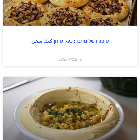
סיפורו של מתכון: כעק סוחן كعك سخن
15 במרץ 2026