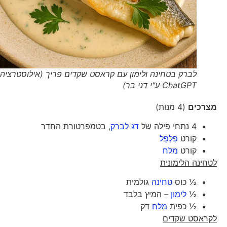
לברק בטחינה ולימון עם קראסט שקדים פריך (אילוסטרציה
ChatGPT ע"י דני בר)
מצרכים
(4 מנות)
4 נתחי פילה של
דג לברק
, בטמפרטורת החדר
קורט
פִּלְפֵּל
קורט
מלח
לטחינה הלימונית
½ כוס
טחינה
גולמית
½
לימון
– המיץ בלבד
½ כפית
מלח
דק
לקראסט שקדים