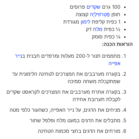
100 גרם
שקדים
פרוסים
חופן
פֶּטְרוֹזִילְיָה
קצוצה
1 כפית קליפת
לימון
מגורדת
½ כפית
מלח
דק
¼ כפית סומק
הוראות הכנה
:
מחממים תנור ל-200 מעלות ומרפדים תבנית ב
נייר
אפייה
בקערה מערבבים את המצרכים לטחינה הלימונית עד
שמתקבלת משחה סמיכה
בקערה אחרת מערבבים את המצרכים לקראסט שקדים
לקבלת תערובת אחידה
מניחים את הדגים, על נייר האפייה, כשהעור כלפי מטה
מתבלים את הדגים במעט מלח ופלפל שחור
מורחים את הדגים בחצי מכמות הטחינה