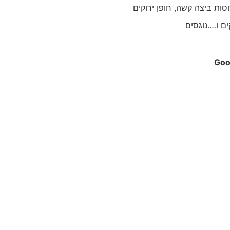
ם ו….נוגסים
Goo