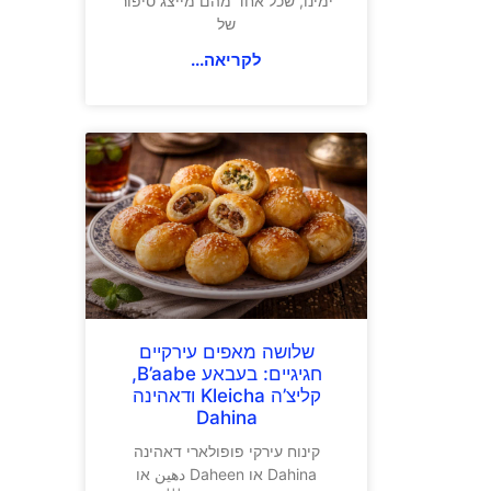
ימינו, שכל אחד מהם מייצג סיפור
של
לקריאה...
שלושה מאפים עירקיים
חגיגיים: בעבאע B’aabe,
קליצ’ה Kleicha ודאהינה
Dahina
קינוח עירקי פופולארי דאהינה
Dahina או Daheen دهين או