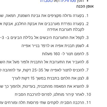
חופן
פטרוזיליה
ו/או
כוסברה
אופן הכנה
בקערה גדולה מקציפים את גבינת השמנת, חמאה, שמן 
בקערה נפרדת מערבבים את אבקת החלבון, אבקת אפי
לקבלת תערובת אחידה
לקפל את התערובת היבשים אל בלילת הביצים ב- 2-3 פעימות, עד לקבלת תערובת חלקה ואחידה
לשמן תבנית אפיה או לרפד בנייר אפייה
לחמם תנור ל- 160 מעלות
להעביר את התערובת אל התבנית ולפזר מעל את השו
להכניס לתנור לאפייה של 25-35 דקות, עד להזהבה קלה והתמצקות של החלה
לצנן את הלחם בתבנית במשך 15 דקות לערך
להוציא את המאפה מהתבנית, בעדינות, ולהפוך כך שה
לאחר קירור מוחלט, לפרוס להרכבת הסביח
הרכבה הסביח: לוקחים שתי פרוסות חלה ומורחים על