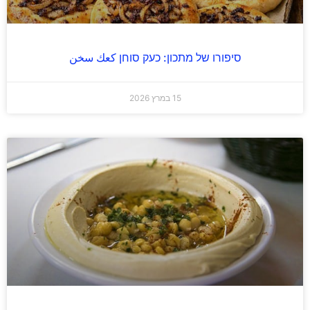
סיפורו של מתכון: כעק סוחן كعك سخن
15 במרץ 2026