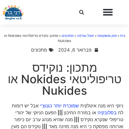
ת
»
מזון ומשקאות
»
אוכל וגורמה
»
מתכונים
»
מתכון: נוקידס טריפוליטאי Nokides או
Nukides
פברואר 6, 2024
מתכונים
מתכון: נוקידס
טריפוליטאי Nokides או
Nukides
ניוקי היא מנה איטלקית
שמוכרת יותר כגנוצ'י
אבל יש דומות
לה
בסלובקיה
או במזרח התיכון
|||
הפעם הניוקי של יהודי
טריפולי שנקרא נוקידס
|||
מנה שהיא מנהג ערב יום כיפור
וארוחה מפסקת כי היא מנה מזינה מאד
|||
נוקידס הם מעין