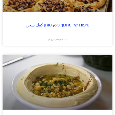
סיפורו של מתכון: כעק סוחן كعك سخن
15 במרץ 2026