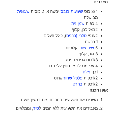
מצרכים
3/4 כוס
שעועית בובס
יבשה או 2 כוסות
שעועית
מבושלת
4 כפות
שמן זית
2בצל לבן, קלוף
2ענפי
סלרי (כרפס
), כולל העלים
1 כרשה
5
שיני שום
, קלופות
3 גזר, קלוף
1/3כוס גריסי פנינה
4 עלי מנגולד או חופן עלי תרד
1כף
מלח
1/2כפית
פִּלְפֵּל שחור
גרוס
1/2כפית
בהרט
אופן הכנה
משרים את השעועית בהרבה מים במשך שעה
מעבירים את השעועית ללא המים ל
סיר
, וממלאים