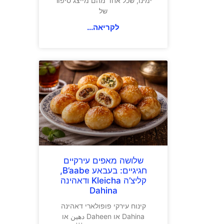
ימינו, שכל אחד מהם מייצג סיפור
של
לקריאה...
שלושה מאפים עירקיים
חגיגיים: בעבאע B’aabe,
קליצ’ה Kleicha ודאהינה
Dahina
קינוח עירקי פופולארי דאהינה
Dahina או Daheen دهين או