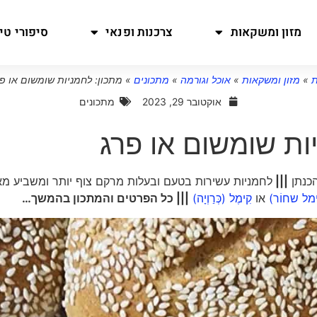
מזון ומשקאות
צרכנות ופנאי
סיפורי טיו
ת
»
מזון ומשקאות
»
אוכל וגורמה
»
מתכונים
»
מתכון: לחמניות שומשום או פ
אוקטובר 29, 2023
מתכונים
ות שומשום או פרג
הכנתן
|||
לחמניות עשירות בטעם ובעלות מרקם צוף יותר ומשביע מ
ימל שחוֹר)
או
קִימֶל (כְּרַוְיָה)
||| כל הפרטים והמתכון בהמשך…