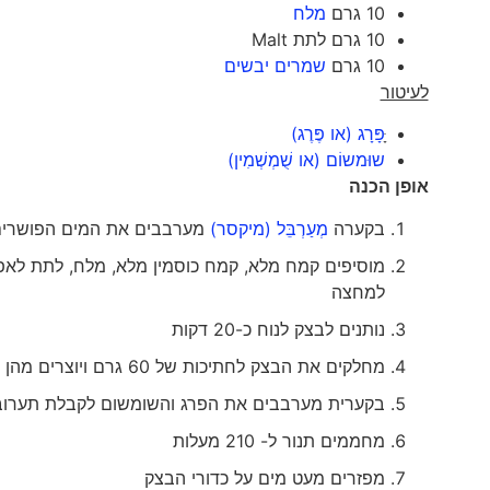
10 גרם
מלח
10 גרם לתת Malt
10 גרם
שמרים יבשים
לעיטור
פָּרָג (או פֶּרֶג)
שוּמשוֹם (או שֻׁמְשְׁמִין)
אופן הכנה
בקערה
מְעַרְבֵּל (מיקסר)
מערבבים את המים הפושרים
למחצה
נותנים לבצק לנוח כ-20 דקות
מחלקים את הבצק לחתיכות של 60 גרם ויוצרים מהן כדורים
בקערית מערבבים את הפרג והשומשום לקבלת תערו
מחממים תנור ל- 210 מעלות
מפזרים מעט מים על כדורי הבצק