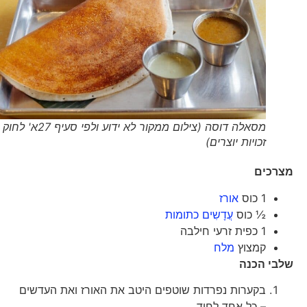
מסאלה דוסה (צילום ממקור לא ידוע ולפי סעיף 27א' לחוק
זכויות יוצרים)
מצרכים
1 כוס
אורז
½ כוס
עֲדָשִים כתומות
1 כפית זרעי חילבה
קמצוץ
מלח
שלבי הכנה
בקערות נפרדות שוטפים היטב את האורז ואת העדשים
– כל אחד לחוד