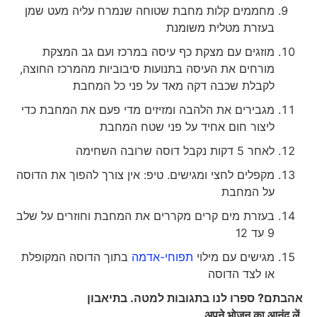
מחממים קלות מחבת שטוחה שנמרח עליה מעט שמן
בעזרת מטלית משומנת
מוזגים עם מצקת כף עיסה במרכז ועם גב המצקת
מורחים את העיסה בתנועות סיבוביות מהמרכז החוצה,
לקבלת שכבה דקה מאד על פני כל המחבת
מגבירים את הלהבה ומזיזים מדי פעם את המחבת כדי
ליצור חום אחיד על פני שטח המחבת
לאחר 5 דקות נקבל דוסה שרובה השחימה
מקפלים לחצי ומגישים. טיפ: אין צורך להפוך את הדוסה
על המחבת
בעזרת מים קרים מקררים את המחבת וחוזרים על שלב
9 עד 12
מגישים עם מילוי
תפוחי-אדמה
בתוך הדוסה המקופלת
או לצד הדוסה
אהבתם? ספרו לנו בתגובות למטה. בתיאבון
अपने
भोजन
का
आनंद
लें