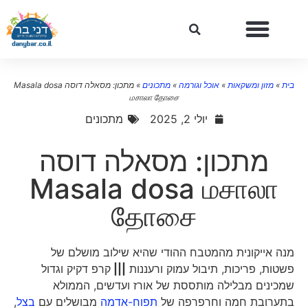
בית
»
מזון ומשקאות
»
אוכל וגורמה
»
מתכונים
»
מתכון: מסאלה דוסה Masala dosa
மசாலா தோசை
יולי 2, 2025
מתכונים
מתכון: מסאלה דוסה
Masala dosa மசாலா
தோசை
מנה אייקונית מהמטבח ההודי שהיא שילוב מושלם של
פשטות, פריכות, תיבול עמוק ורעננות
|||
קרפ דקיק וגדול
שמכינים מבלילה מותססת של אורז ועדשים, הממולא
בתערובת חמה וחרפרפה של
תפוח-אדמה
מבושלים עם
בצל
,