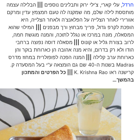
חרדל
, עלי קארי, צ’ילי ירוק ותבלינים נוספים
|||
הבלילה עצמה
מותססת לילה שלם, מה שמקנה לה טעם חמצמץ עדין ומרקם
אוורירי לאחר הצלייה על הפלאנצ'ה ולאחר הצלייה, היא
הופכת לקרפ גדול, פריך מבחוץ ורך מבפנים
|||
המילוי שהוא
המסאלה, מונח במרכז או נגלל לתוכה, והמנה מוגשת חמה,
לרוב בצורת גליל או קונוס
|||
מסאלה דוסה נפוצה ברחבי
הודו ולא רק בדרום, והיא מנה אהובה הן כארוחת בוקר והן
כארוחת ערב קלילה
|||
המנה הפכה לפופולרית במחוז מדרס
Madras בשנות ה-40 שם גם הומצאה ע"י בעל המסעדה ק.
קרישנה ראו K. Krishna Rao
||| כל הפרטים והמתכון
בהמשך…