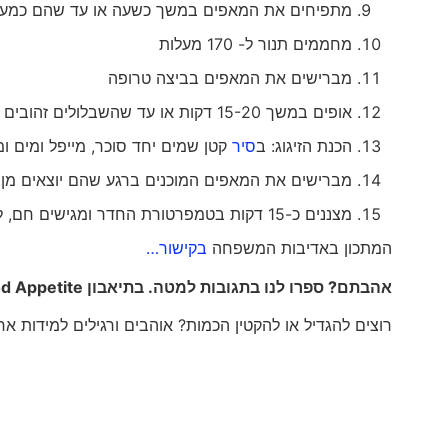
מתפיחים את המאפים במשך כשעה או עד שהם כמעט
מחממים תנור ל- 170 מעלות
מברישים את המאפים בביצה טרופה
אופים במשך 15-20 דקות או עד שהשבלולים זהובים וריחניים
הכנת הזיגוג: ב
סיר
קטן שמים יחד סוכר, מייפל ומים ו
מברישים את המאפים המוכנים ברגע שהם יוצאים מן ה
מצננים כ-15 דקות בטמפרטורת החדר ומגישים חם, לצד כדור גלידה
המתכון באדיבות המשפחה
בקישור…
אהבתם? ספרו לנו בתגובות למטה. בתיאבון
d Appetite
רוצים להגדיל או להקטין הכמות? אוהבים ורגילים למידות א