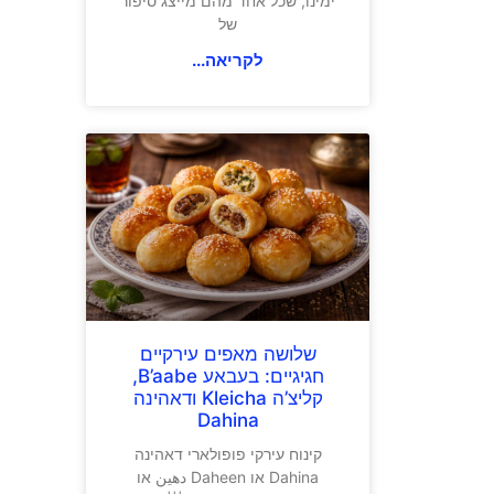
ימינו, שכל אחד מהם מייצג סיפור
של
לקריאה...
שלושה מאפים עירקיים
חגיגיים: בעבאע B’aabe,
קליצ’ה Kleicha ודאהינה
Dahina
קינוח עירקי פופולארי דאהינה
Dahina או Daheen دهين או