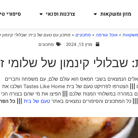
מזון ומשקאות
צרכנות ופנאי
סיפורי טיו
ומשקאות
»
אוכל וגורמה
»
מתכונים
»
מתכון עם טעם של בית: שבלולי קינמון ש
מרץ 13, 2024
מתכונים
שבלולי קינמון של שלומי זי
ראלים הנמצאים בשבי חמאס הוא עולם שלם, עם משפחה וחברים
|||
הצטרפו לפרויקט טעם של בית Tastes Like Home ושלבו את
ובם במהרה במשלוחי המנות שלכם
|||
הפיצו את מי שהם בצורה הכי
|||
כל המתכונים והסיפורים נמצאים באתר
טעם של בית
||| כל הפר