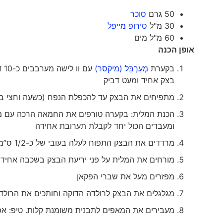
50 גרם
סוכר
30 מ"ל
סירופ מייפל
60 מ"ל מים
אופן הכנה
בקערת
מְעַרְבֵּל (מיקסר)
עם
בצק אחיד ומעט דביק
מתפיחים את הבצק עד להכפלת הנפח (כשעה וחצי ב
הכנת המלית: בקערה טורפים את החמאה הרכה עם מטר
ומעבדים הכול יחד לקבלת תערובת אחידה
מרדדים את הבצק התפוח לעלה בעובי של כ-1/2 ס”מ
מורחים את המלית על פני יריעת הבצק בשכבה אחידה. 
מפזרים מעל את שברי הפקאן
מגלגלים את הבצק לרולדה הדוקה וחותכים את הרולדה לקבלת 12-15 
מעבירים את המאפים לתבנית משומנת קלות. טיפ: 