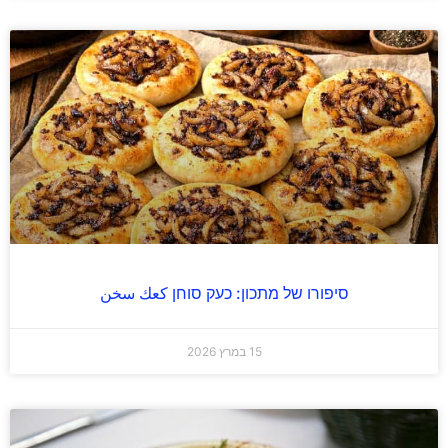
סיפורו של מתכון: כעק סוחן كعك سخن
15 במרץ 2026