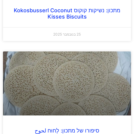
מתכון: נשיקות קוקוס Kokosbusserl Coconut
Kisses Biscuits
25 בנובמבר 2025
סיפורו של מתכון: לָחוּח لحوح