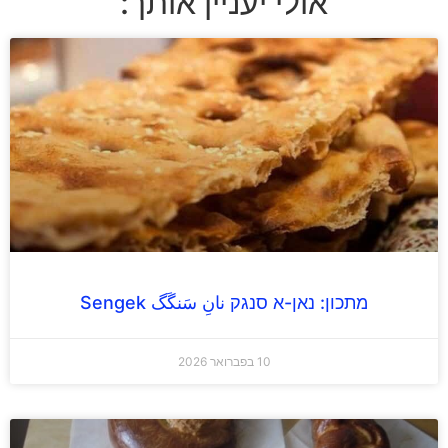
אולי יעניין אותך:
מתכון: נאן-א סנגק نانِ سَنگَگ Sengek
10 בפברואר 2026