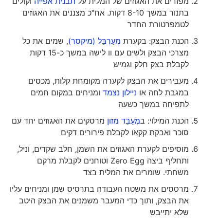
מפזרים את האגוזים של המלית על
תבנית אפייה
וקולים
בתנור במשך 8-10 דקות. אח"כ מצננים את האגוזים
לטמפרטורת החדר
הכנת הבצק: בקערת
מְעַרְבֵּל (מיקסר)
, שמים את כל
מצרכי הבצק ולשים עם וו לישה במשך כ-15 דקות
לקבלת בצק חלק וגמיש
מעבירים את הבצק לקערה מקומחת קלות, מכסים
במגבת לחה או
ניילון נצמד
ומניחים במקום חמים
לתפיחה במשך כשעה
הכנת המילוי: ב
מְעַבֵּד מזון
מרסקים את האגוזים יחד עם
סוכר ואבקת קקאו לקבלת פירורים דקים
מוסיפים לקערת האגוזים את השמן, חלב שקדים, וניל,
ותחליף ביצה Zero Egg וטוחנים לקבלת מרקם
משחתי. שומרים את המלית בצד
מרססים את משטח העבודה בתרסיס שמן ומניחים עליו
את הבצק, ותוך כדי המעבר משמנים את הבצק היטב
שלא יתייבש