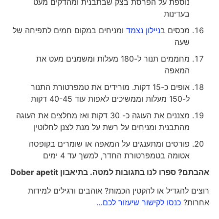
נוספת על הפרסת בצק שבתבנית ומהדקים מעט
בעדינות
מכסים ב
ניילון נצמד
ומניחים במקום חמים לתפיחה של
שעה
מחממים תנור ל-180 מעלות ומשמנים מעט את
המאפה
אופים כ-15 דקות. מורידים את טמפרטורת התנור
ל-150 מעלות וממשיכים לאפות עוד 40-45 דקות
מצננים את העוגה כ- 30 דקות ואז מחלצים את העוגה
מהתבנית ומניחים על רשת על מנת לצנן לחלוטין
פורסים ומתענגים על המאפה או שומרים בקופסה
אטומה בטמפרטורת החדר, למשך עד 4 ימים
אהבתם? ספרו לנו בתגובות למטה. בתיאבון
Dober apetit
רוצים להגדיל או להקטין הכמות? אוהבים ורגילים למידות
אחרות?
כנסו לקישור שיעזור לכם…