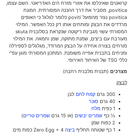
קרואטים שאיכלסו את אזורי מזרח הים האדריאטי. השם עצמו,
povitica, מסביר את דרך ההכנה המסורתית. המונח
povitica נגזר מהפועל poviti כלומר לגלגל כי האופים
מרדדים את הבצק ומותחים אותו דק ככל האפשר. המילוי
המסורתי עשוי מגבינת ריקוטה שנקראת בסלובנית skuta
מעורבת עם ביצים, שמנת מתוקה, שמן וחמאה. את המילוי
מורחים בצורה אחידה על הבצק המרודד, מגלגלים לספירלה
ומניחים בתבנית אפייה משומנת. המתכון המסורתי מוגן עפ"י
כללי TSG של האיחוד האירופי.
מצרכים
(תבנית מלבנית רחבה)
לבצק
300 גרם
קמח לחם
לבן
40 גרם
סוכר
1 כפית
מלח
½ כף
שמרים יבשים
(או 15 גרם
שמרים טריים
)
2 כפות שמן
1 כף שטוחה תחליף
ביצה
Zero Egg + 4 כפות מים