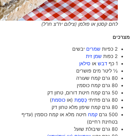
לחם קסטן או פולמן (צילום יח"צ חו"ל)
מצרכים
2 כפיות
שמרים
יבשים
2 כפות
שמן זית
1 כף
דבש
או
סילאן
½ ליטר מים פושרים
80 גרם קמח שעורה
80 גרם קמח כוסמין
50 גרם קמח חיטת דורום, טחון דק
80 גרם פתיתי
כֻּסֶּמֶת
(או
כוסמת
)
80 גרם קמח שיפון מלא טחון דק
500 גרם
קמח
חיטה מלא או קמח כוסמין (עדיף
בטחינת רחיים)
80 גרם שיבולת שועל