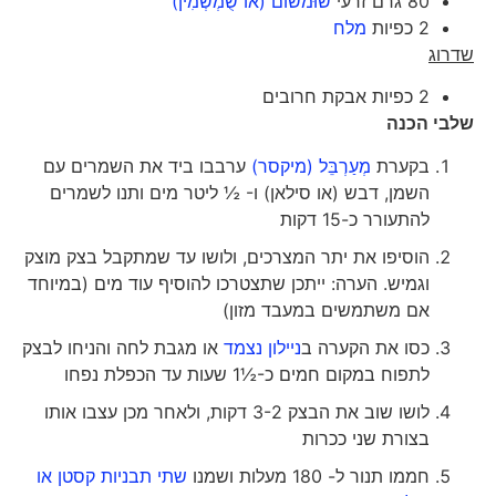
80 גרם זרעי
שוּמשוֹם (או שֻׁמְשְׁמִין)
2 כפיות
מלח
שדרוג
2 כפיות אבקת חרובים
שלבי הכנה
בקערת
מְעַרְבֵּל (מיקסר)
ערבבו ביד את השמרים עם
השמן, דבש (או סילאן) ו- ½ ליטר מים ותנו לשמרים
להתעורר כ-15 דקות
הוסיפו את יתר המצרכים, ולושו עד שמתקבל בצק מוצק
וגמיש. הערה: ייתכן שתצטרכו להוסיף עוד מים (במיוחד
אם משתמשים במעבד מזון)
כסו את הקערה ב
ניילון נצמד
או מגבת לחה והניחו לבצק
לתפוח במקום חמים כ-½1 שעות עד הכפלת נפחו
לושו שוב את הבצק 3-2 דקות, ולאחר מכן עצבו אותו
בצורת שני ככרות
חממו תנור ל- 180 מעלות ושמנו
שתי תבניות קסטן או