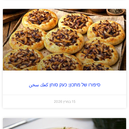
סיפורו של מתכון: כעק סוחן كعك سخن
15 במרץ 2026