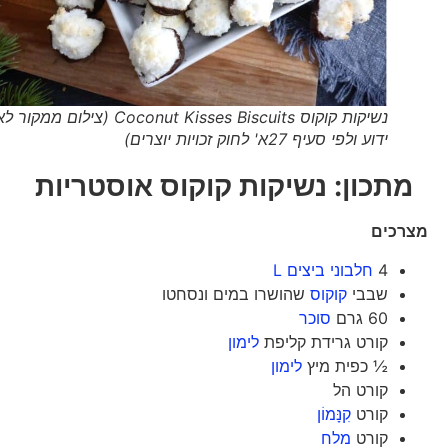
נשיקות קוקוס Coconut Kisses Biscuits (צילום ממקור לא
ידוע ולפי סעיף 27א' לחוק זכויות יוצרים)
מתכון: נשיקות קוקוס אוסטריות
מצרכים
4
חלבוני ביצים L
שבבי
קוקוס
שהושרו במים ונסחטו
60 גרם
סוכר
קורט גרידת קליפת
לימון
½ כפית מיץ
לימון
קורט הל
קורט
קִנָּמוֹן
קורט
מלח