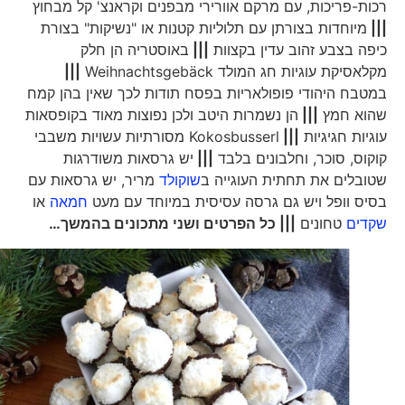
רכות-פריכות, עם מרקם אוורירי מבפנים וקראנצ' קל מבחוץ
|||
מיוחדות בצורתן עם תלוליות קטנות או "נשיקות" בצורת
כיפה בצבע זהוב עדין בקצוות
|||
באוסטריה הן חלק
מקלאסיקת עוגיות חג המולד Weihnachtsgebäck
|||
במטבח היהודי פופולאריות בפסח תודות לכך שאין בהן קמח
שהוא חמץ
|||
הן נשמרות היטב ולכן נפוצות מאוד בקופסאות
עוגיות חגיגיות
|||
Kokosbusserl מסורתיות עשויות משבבי
קוקוס, סוכר, וחלבונים בלבד
|||
יש גרסאות משודרגות
שטובלים את תחתית העוגייה ב
שוקולד
מריר, יש גרסאות עם
בסיס וופל ויש גם גרסה עסיסית במיוחד עם מעט
חמאה
או
שקדים
טחונים
||| כל הפרטים ושני מתכונים בהמשך…