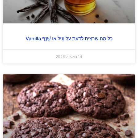
כל מה שרצית לדעת על וָנִיל או שֶׁנֶף Vanilla
14 באפריל 2026