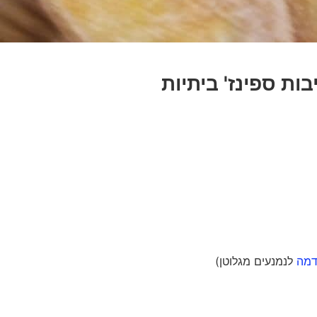
בות ספינז' ביתיות
דמה
לנמנעים מגלוטן)