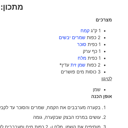
מתכון: 
מצרכים
1 ק"ג
קמח
2 כפות
שמרים יבשים
1 כפית
סוכר
1 כף ערק
1 כפית
מלח
2 כפות
שמן זית
עדין*
3 כוסות מים פושרים
לטיגון
שמן
אופן הכנה
בקערה מערבבים את הקמח, שמרים והסוכר עד לקבלת
עושים במרכז הבצק שבקערה, גומה
מוסיפים את השמן, מלח ו- 2 כפות מים ומערבבים לקבלת בצק אחיד