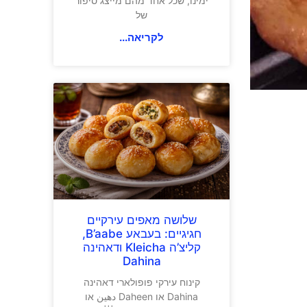
ימינו, שכל אחד מהם מייצג סיפור
של
לקריאה...
שלושה מאפים עירקיים
חגיגיים: בעבאע B’aabe,
קליצ’ה Kleicha ודאהינה
Dahina
קינוח עירקי פופולארי דאהינה
Dahina או Daheen دهين או