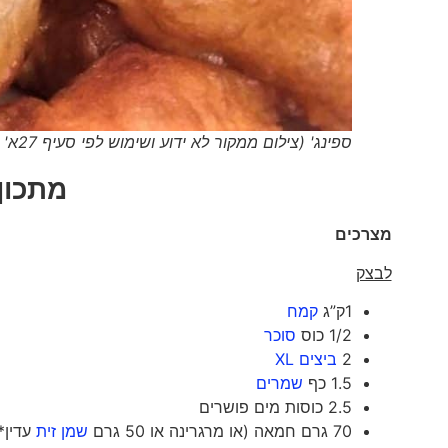
ספינג' (צילום ממקור לא ידוע ושימוש לפי סעיף 27א' וסעיף 50א' לחוק זכויות יוצרים תשס"ח 2007)
מתכון:
מצרכים
לבצק
1ק”ג
קמח
1/2 כוס
סוכר
2
ביצים XL
1.5 כף
שמרים
2.5 כוסות מים פושרים
70 גרם חמאה (או מרגרינה או 50 גרם
שמן זית
עדין*