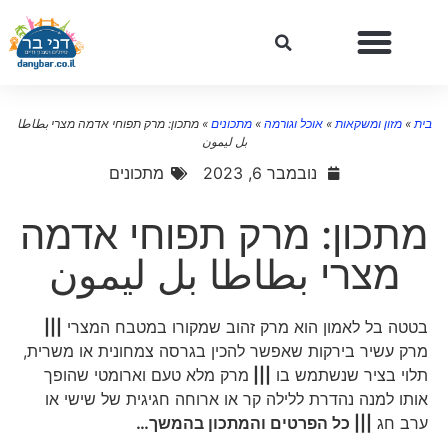
ית
»
מזון ומשקאות
»
אוכל וגורמה
»
מתכונים
»
מתכון: מרק תפוחי אדמה מצרי بطاطا
بل ليمون
נובמבר 6, 2023
מתכונים
מתכון: מרק תפוחי אדמה
מצרי بطاطا بل ليمون
בטטה בל לאמון הוא מרק זהוב שמקורו במטבח המצרי
|||
מרק עשיר בירקות שאפשר להכין בגרסה צמחונית או משרית,
תלוי בציר שנשתמש בו
|||
מרק מלא טעם וארומטי שהופך
אותו למנה נהדרת ללילה קר או ארוחה חגיגית של שישי או
ערב חג
||| כל הפרטים והמתכון בהמשך…