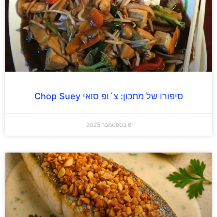
סיפורו של מתכון: צ´ופ סואי Chop Suey
6 בספטמבר 2025