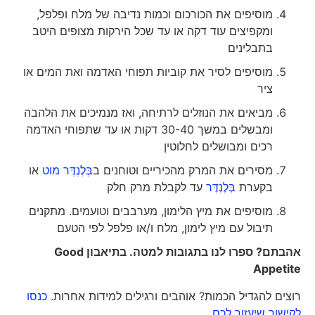
מוסיפים את הכורכום וכמות נדיבה של מלח ופלפל,
ומקפיצים עוד דקה או עד שכל הירקות מצופים היטב
בתבלינים
מוסיפים לסיר את קוביות תפוחי האדמה ואת המים או
ציר
מביאים את הנוזלים לרתיחה, ואז מנמיכים את הלהבה
ומבשלים במשך 30-40 דקות או עד שתפוחי האדמה
רכים ומבושלים לחלוטין
מסירים את המרק מהכיריים וטוחנים ב
בְּלֶנְדֶּר מוט
או
בקערת
בְּלֶנְדֶּר
עד לקבלת מרק חלק
מוסיפים את מיץ הלימון, מערבבים וטועמים. מתקנים
תיבול עם מיץ לימון, מלח ו/או פלפל לפי הטעם
אהבתם? ספרו לנו בתגובות למטה. בתיאבון
Good
Appetite
רוצים להגדיל הכמות? אוהבים ורגילים למידות אחרות.
כנסו
לקישור שיעזור לכם…