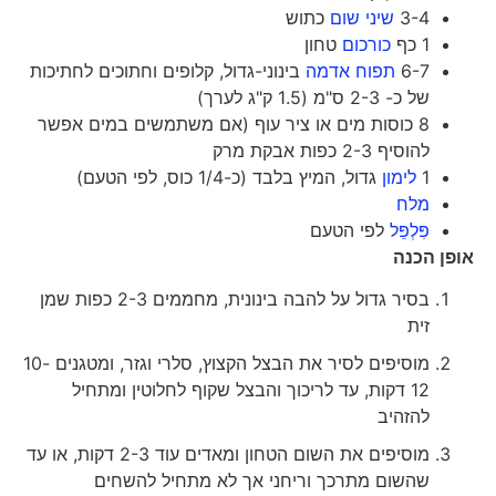
3-4
שיני שום
כתוש
1 כף
כורכום
טחון
6-7
תפוח אדמה
בינוני-גדול, קלופים וחתוכים לחתיכות
של כ- 2-3 ס"מ (1.5 ק"ג לערך)
8 כוסות מים או ציר עוף (אם משתמשים במים אפשר
להוסיף 2-3 כפות אבקת מרק
1
לימון
גדול, המיץ בלבד (כ-1/4 כוס, לפי הטעם)
מלח
פִּלְפֵּל
לפי הטעם
אופן הכנה
בסיר גדול על להבה בינונית, מחממים 2-3 כפות שמן
זית
מוסיפים לסיר את הבצל הקצוץ, סלרי וגזר, ומטגנים 10-
12 דקות, עד לריכוך והבצל שקוף לחלוטין ומתחיל
להזהיב
מוסיפים את השום הטחון ומאדים עוד 2-3 דקות, או עד
שהשום מתרכך וריחני אך לא מתחיל להשחים