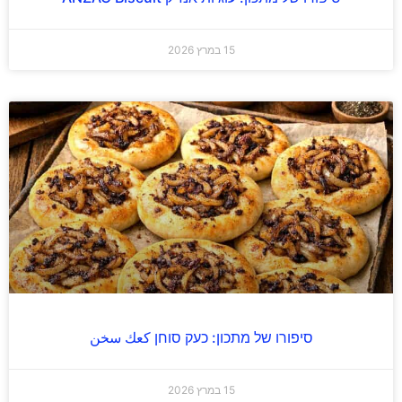
15 במרץ 2026
סיפורו של מתכון: כעק סוחן كعك سخن
15 במרץ 2026