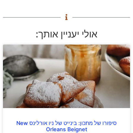
אולי יעניין אותך:
סיפורו של מתכון: בינייט של ניו אורלינס New
Orleans Beignet