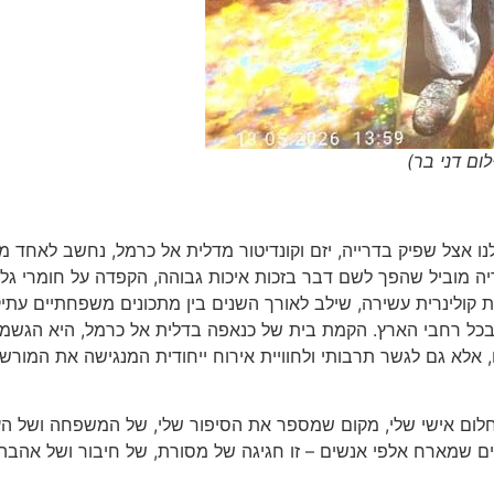
ום דני בר)
ו אצל שפיק בדרייה, יזם וקונדיטור מדלית אל כרמל, נחשב לאחד מ
שנת 1985 הקים מותג קונדיטוריה מוביל שהפך לשם דבר בזכות איכות גבוהה, הקפדה על חומרי ג
ת קולינרית עשירה, שילב לאורך השנים בין מתכונים משפחתיים עתי
רת בכל רחבי הארץ. הקמת בית של כנאפה בדלית אל כרמל, היא הגשמ
, אלא גם לגשר תרבותי ולחוויית אירוח ייחודית המנגישה את המורש
חלום אישי שלי, מקום שמספר את הסיפור שלי, של המשפחה ושל ה
 שמארח אלפי אנשים – זו חגיגה של מסורת, של חיבור ושל אהבה