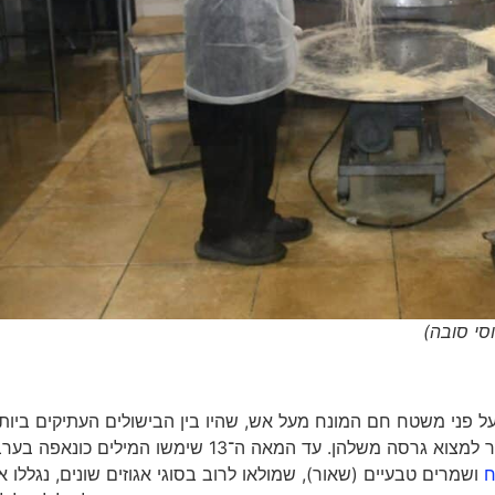
סי סובה)
ל פני משטח חם המונח מעל אש, שהיו בין הבישולים העתיקים ביות
שידעה האנושות, וכמעט בכל תרבות ובכל פינה בעולם אפשר למצוא גרסה משלהן. עד המאה ה־13 שימשו המילים כ
ח
ושמרים טבעיים (שאור), שמולאו לרוב בסוגי אגוזים שונים, נגללו א