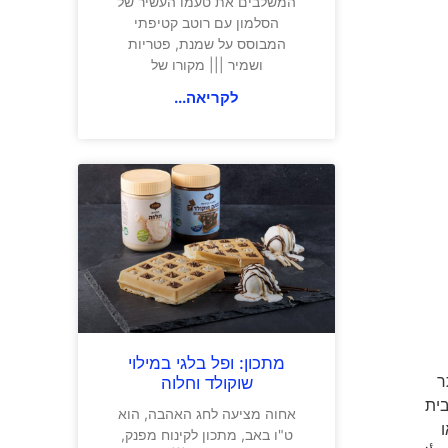
המשלבים את טעמו העשיר של
הסלמון עם רוטב קטיפתי
המבוסס על שמנת, פטריות
ושמיר ||| מקורו של
לקריאה...
מתכון: ופל בלגי במילוי
ר
שוקולד וחלוה
ונאפה בערבית
אחוה מציעה לחג האהבה, הוא
ו
ט"ו באב, מתכון לקינוח מפנק,