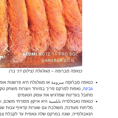
כנאפה מברומה – מגולגלת (צילום דני בר)
כנאפה מַבְּר֫וּמֶה مبرومة או מגולגלת היא פרשנות א
גבינה
, נאפות למרקם פריך במיוחד ויוצרות משחק טקס
מתובל בעדינות שמדגיש את עומק הטעמים
כנאפה נאבולסייה نابلسية היא אייקון מסורתי משכם,
מליחות מעודנת, משולבת עם שערות קדאיף עבות שמ
הנאבולסייה, שונה במרקם שלה ונאפית עד לקבלת צבע 