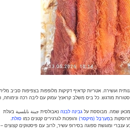
ומנותית ועשירה. אטריות קדאיף דקיקות מלופפות בצפיפות סביב מלית
טורות מודגש. כל ביס משלב קראנץ’ עמוק עם ליבה רכה ונימוחה, ו
 ומכאן שמה. מבוססת על
גבינה לבנה
נאבולסית جبنة نابلسية בעלת
רוסקות ב
מְעַרְבֵּל (מיקסר)
והופכות לגרגירים קטנים כמו
סולת
.
ענברי ומוגשת ספוגה בסירופ עשיר, לרוב עם פיסטוקים קצוצים – ח