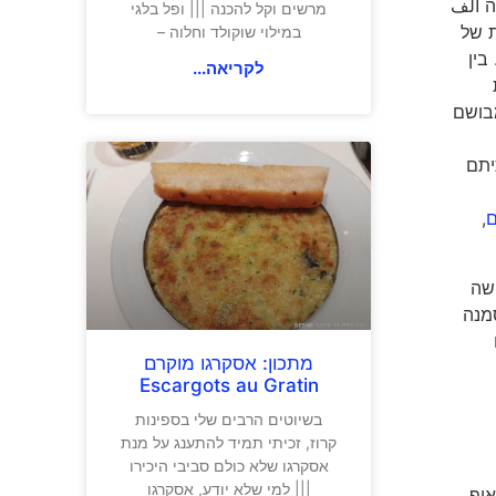
ה ألف
מרשים וקל להכנה ||| ופל בלגי
ת של
במילוי שוקולד וחלוה –
בין
לקריאה...
מבושם
יתם
ם
,
ושה
מנה
מתכון: אסקרגו מוקרם
Escargots au Gratin
בשיוטים הרבים שלי בספינות
קרוז, זכיתי תמיד להתענג על מנת
אסקרגו שלא כולם סביבי היכירו
||| למי שלא יודע, אסקרגו
יף,