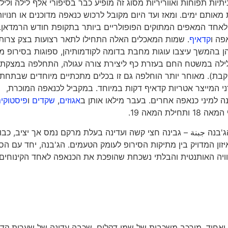
תיות תפוחות ואווריריות מסוג זה מופיע כבר בסיפורי אלף לילה וליל
ת מאותם ימים. ומאז ועד היום מקובל לרכוש כנאפה מדוכנים או חנויו
 לאחד המאפים המתוקים הפופולריים ביותר בתקופת חודש הרמדאן. 
קדאיף
. שמות המאכלים האלה התחילו לתאר רצועות בצק צרות
הן בהמשך עיצבו עוגות מחבת בדומה לקודמותיהן, ספוגות בסירופ 
בלילה במשטח החם בעזרת כף ליצירת צורה עגולה, התחלפה במצקת
בת). מאוחר יותר הוחלפה גם זו בכלים מתכתיים מיוחדים שבתחת
ני המייצר אטריות קדאיף דקות במיוחד. במקביל לכנאפה המוכרת,
 למיני כנאפה אחרים. בעבר מילאו אותן ב
אגוזים
,
שקדים
ו
פיסטוקי
 המאה 19.
ג'בנה جبنة – גבינה חצי קשה ועדינה בעלת מרקם נמס אך יציב, כב
ון המדויק בין מתיקות הסירופ לעומק הטעמים. הג'בנה, יחד עם הס
וויה האותנטית והבלתי נשכחת שהופכת את הכנאפה לאחד הקינוחים
ק ואחיד. מורכב משכבות של שמן דקלים, שכבה עדינה של שערות קדא