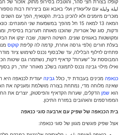
קופלו בצורת חצי סהר, והוטּבלו בסירופ מתוק. אזכור של חבי
ليلة وليلة עם עליעאדין ועלי באבא וגם ביצירות רבות נוספו
מוכרים מיומנים ולא להכינן בבית. הקטאיף, הפך עם השנים
המאה 13 למאה 15 חל מהפך במשמעות שני המונחים: כונאפה ו
ודקות, סוג של אטריות, שהוכנו מאותה תערובת בסיסית, ומ
ומקושטות באגוזים שונים. השיטה הישנה, שבה יצקו את ה
בעלת חורים (ולפי גרסה אחרת, קדמה לה קליפת
קוקוס
מנוק
פתחים לזילוף הבלילה, עד שלבסוף נכנס לשימוש ציוד מודר
המבוססת על "שערות" קדאיף דקות, נשתמרו גם שיטות הכנה
ואילו מילוי גבינה נכנס לתמונה בשלב מאוחר יותר, רק בסוף המאה 18 ותחילת
כנאפה
מכינים בעבודת יד, כולל
גבינה
יעודית לכנאפה היא ה
שאינה מלוחה מדי, נמתחת בצורה מושלמת ומעניקה את האיז
הוא
שמן
הדקלים, שערות הקדאיף והפיסטוק, יוצרים את הח
המפורסמים והאהובים במזרח התיכון.
בית הכנאפה של שפיק עם ארבעה סוגי כנאפה
אצל שפיק פוגשים מגוון של סוגי כנאפה:
כנאפה נַ֫אעְמֶה ناعمة קלאסיקה אלגנטית במרקם חל