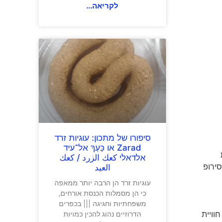
לקריאה...
סיפורו של מתכון: עוגיות זרד
Zarad או כַּעְךְ אל־עיד
אלדאלי كعك الزرد / كعك
סירופ
العيد
עוגיות זרד הן הרבה יותר ממאפה
כי הן מסמלות הכנסת אורחים,
משפחתיות וחגיגה ||| בכפרים
וויית
הדרוזיים נהוג להכין כמויות