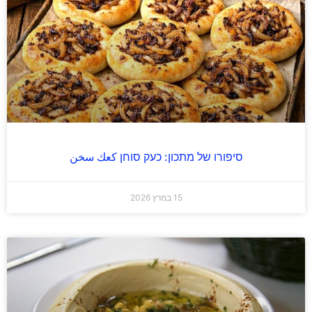
סיפורו של מתכון: כעק סוחן كعك سخن
15 במרץ 2026