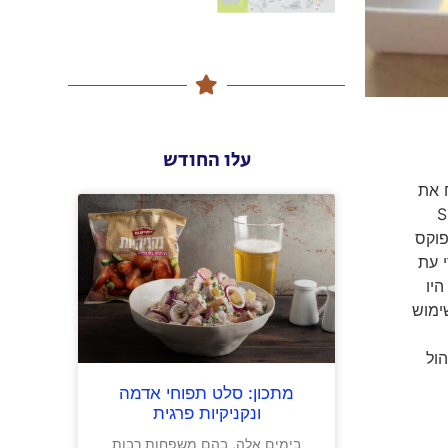
עלו החודש
ח של האל Hall הידוע ששימח את
ר Sigmund der
 פוקס
י עת
יו
ימוש
הול
מתכון: סלט תפוחי אדמה
ונקניקיות פרגית
בימים אלה, בהם משפחות רבות