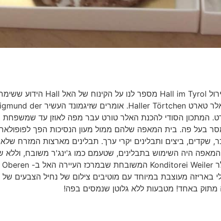
שלט על בית מס' 4 ברחוב אוגן Eugenstraße בהאל אם טירול Hall im Tyrol מספר לנו על הקינו
חיכם של אורחים בולטים רבים בהאל לפני מאות שנים – האלר טארט Haller Törtchen. אומרים שזיגמונד העשי
שפע של האלר טורט. המתכון הסודי להכנת האלר טורט עבר מפה לאוזן עד שמשפחת
ן שנמסר בעל פה. בית המאפה שלהם ממול מעון הנסיכות הפך לפופולאר
 שקדים, ביצים ותבלינים יקרי ערך. תבלינים מארצות המזרח שלא ה
ל המאפה היה השימוש בתבלינים, שטעמם כמו ג'ינג'ר משובח, וללא ש
בקמח הפכה את המאפה לכל כך יוצא דופן. בקונדיטוריה ויילר Konditorei Weiler המשובחת שבמרכז העיירה האל ב- Oberen
(אופציונלי באריזה מעוצבת במיוחד עם מוטיבים צילום של נחיל הצבעים של 