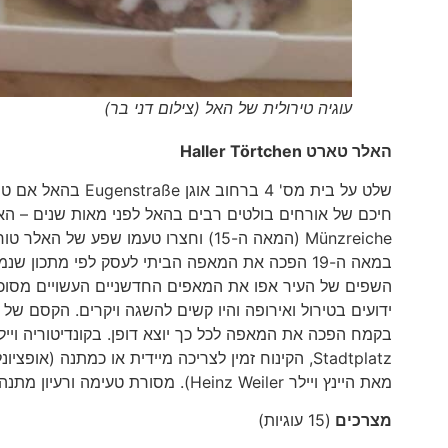
עוגיה טירולית של האל (צילום דני בר)
האלר טארט
Haller Törtchen
Münzreiche (המאה ה-15) וחצרו טעמו 
במאה ה-19 הפכה את המאפה הביתי לעסק לפי מתכו
השפים של העיר אפו את המאפים החדשניים העשויים מסוכר,
ידועים בטירול ואירופה והיו קשים להשגה ויקרים. הקסם ש
Stadtplatz, הקינוח זמין לצריכה מיידית או כמתנה 
מאת היינץ ויילר Heinz Weiler). מסורת טעימה ורעיון מתנה מתוק באחד! מטבעות ללא גלוטן שנמסים בפה!
מצרכים
(15 עוגיות)