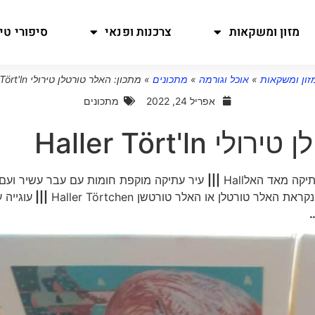
מזון ומשקאות
צרכנות ופנאי
סיפורי טיו
זון ומשקאות
»
אוכל וגורמה
»
מתכונים
»
מתכון: האלר טורטלן טירולי Haller Tört'ln
אפריל 24, 2022
מתכונים
Haller Tört'l
|||
עיר עתיקה מוקפת חומות עם עבר עשיר ועם
האלר טורטלן או האלר טורטשן Haller Törtchen
|||
עוגייה 
…