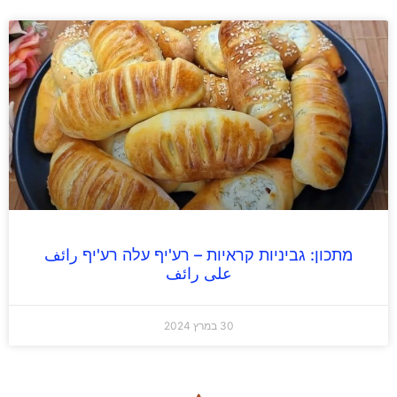
מתכון: גביניות קראיות – רע'יף עלה רע'יף رائف
على رائف
30 במרץ 2024