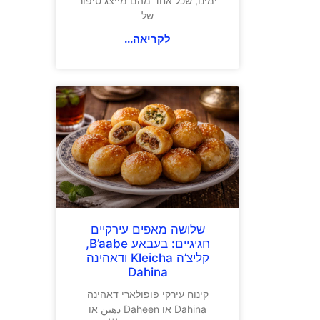
ימינו, שכל אחד מהם מייצג סיפור
של
לקריאה...
שלושה מאפים עירקיים
חגיגיים: בעבאע B’aabe,
קליצ’ה Kleicha ודאהינה
Dahina
קינוח עירקי פופולארי דאהינה
Dahina או Daheen دهين או