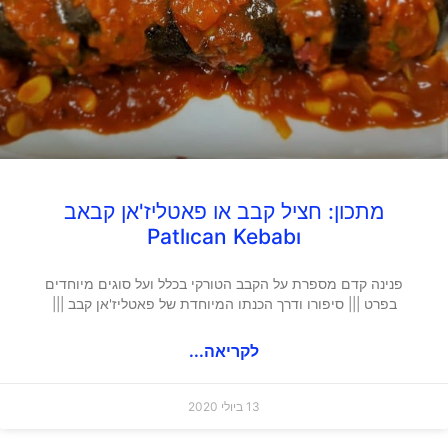
מתכון: חציל קבב או פאטליז'אן קבאב
Patlıcan Kebabı
פנינה קדם מספרת על הקבב הטורקי בכלל ועל סוגים מיוחדים
בפרט ||| סיפורו ודרך הכנתו המיוחדת של פאטליז'אן קבב |||
לקריאה...
13 ביולי 2020