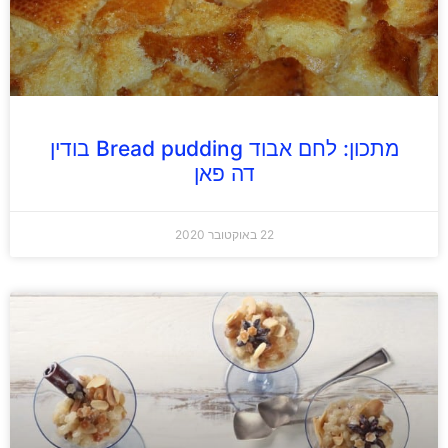
מתכון: לחם אבוד Bread pudding בודין
דה פאן
22 באוקטובר 2020