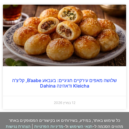
שלושה מאפים עירקיים חגיגיים: בעבאע B’aabe, קליצ’ה
Kleicha ודאהינה Dahina
12 במרץ 2026
כל שימוש באתר, במידע, בשירותים או בקישורים המסופקים באתר
מהווים הסכמה ל-
תנאי השימוש
ול-
מדיניות הפרטיות
|
הצהרת נגישות