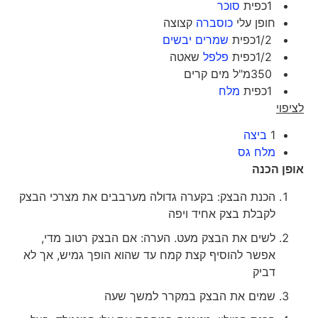
1כפית
סוכר
חופן עלי
כוסברה
קצוצה
1/2כפית
שמרים יבשים
1/2כפית
פלפל
שאטה
350מ"ל מים קרים
1כפית
מלח
לציפוי
1
ביצה
מלח גס
אופן הכנה
הכנת הבצק: בקערה גדולה מערבבים את מצרכי הבצק
לקבלת בצק אחיד ויפה
לשים את הבצק מעט. הערה: אם הבצק רטוב מדי,
אפשר להוסיף קצת קמח עד שהוא הופך גמיש, אך לא
דביק
שמים את הבצק במקרר למשך שעה