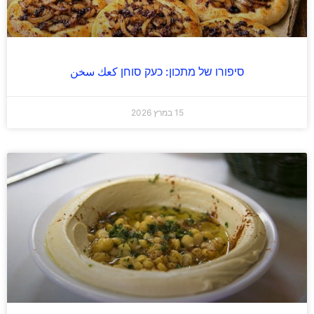
סיפורו של מתכון: כעק סוחן كعك سخن
15 במרץ 2026