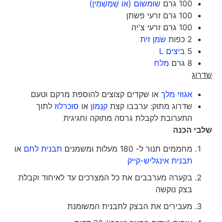
100 גרם
שוּמשוֹם (או שֻׁמְשְׁמִין)
100 גרם זרעי פשתן
100 גרם זרעי צ'יה
2 כפות
שמן זית
5
ביצים L
8 גרם
מלח
שדרוג
אגוזי מלך
או שקדים קצוצים להוספת מרקם וטעם
שדרוג מתוק: ערבבו קצת
קִנָּמוֹן
או
סוכרלוז
לתוך
התערובת לקבלת גרסה מתוקה וחגיגית
שלבי הכנה
מחממים תנור ל- 180 מעלות ומשמנים
תבנית לחם
או
תבנית אינגליש-קייק
בקערה מערבבים את כל המצרכים עד לאיחוד וקבלת
בצק נוקשה
מעבירים את הבצק לתבנית המשומנת