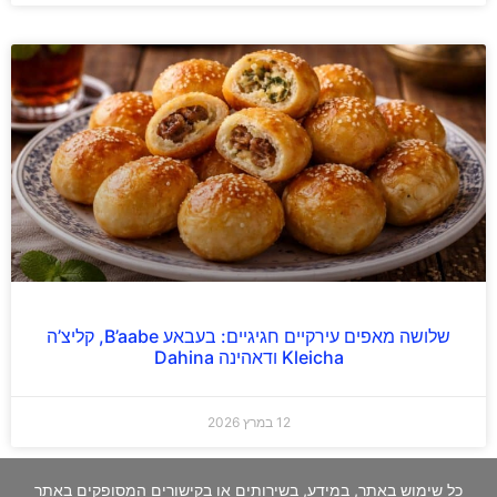
שלושה מאפים עירקיים חגיגיים: בעבאע B’aabe, קליצ’ה
Kleicha ודאהינה Dahina
12 במרץ 2026
כל שימוש באתר, במידע, בשירותים או בקישורים המסופקים באתר