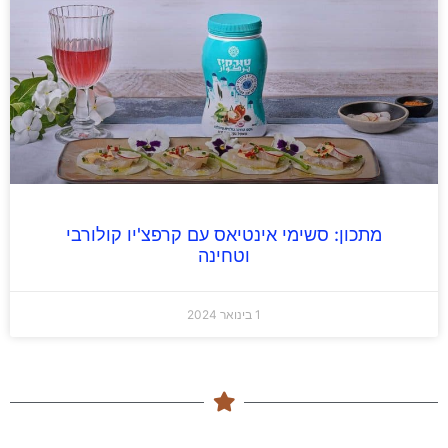
מתכון: סשימי אינטיאס עם קרפצ'יו קולורבי
וטחינה
1 בינואר 2024