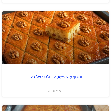
מתכון: פִּישְׁפִּישְׁטִיל בולגרי של פעם
8 ביולי 2026