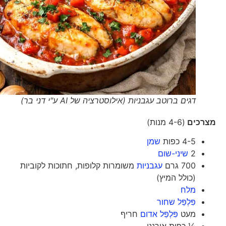
דגים ברוטב עגבניות (אילוסטרציה של AI ע"י דני בר)
מצרכים
(4-6 מנות)
4-5 כפות
שמן
2
שיני-שום
700 גרם
עגבניות
משומרות קלופות, חתוכות לקוביות
(כולל המיץ)
מלח
פִּלְפֵּל שחור
מעט
פִּלְפֵּל אדום
חריף