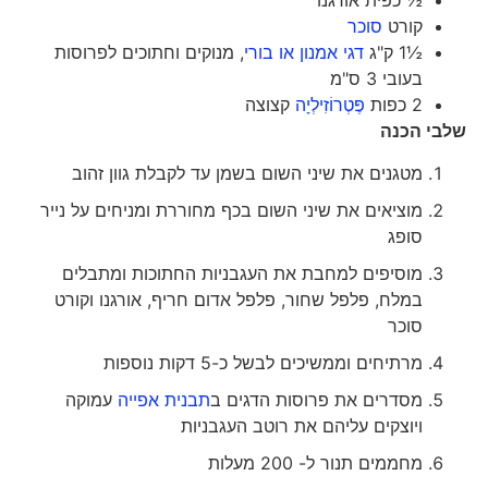
½ כפית אורגנו
קורט
סוכר
½1 ק"ג
דגי אמנון או בורי
, מנוקים וחתוכים לפרוסות
בעובי 3 ס"מ
2 כפות
פֶּטְרוֹזִילְיָה
קצוצה
שלבי הכנה
מטגנים את שיני השום בשמן עד לקבלת גוון זהוב
מוציאים את שיני השום בכף מחוררת ומניחים על נייר
סופג
מוסיפים למחבת את העגבניות החתוכות ומתבלים
במלח, פלפל שחור, פלפל אדום חריף, אורגנו וקורט
סוכר
מרתיחים וממשיכים לבשל כ-5 דקות נוספות
מסדרים את פרוסות הדגים ב
תבנית אפייה
עמוקה
ויוצקים עליהם את רוטב העגבניות
מחממים תנור ל- 200 מעלות