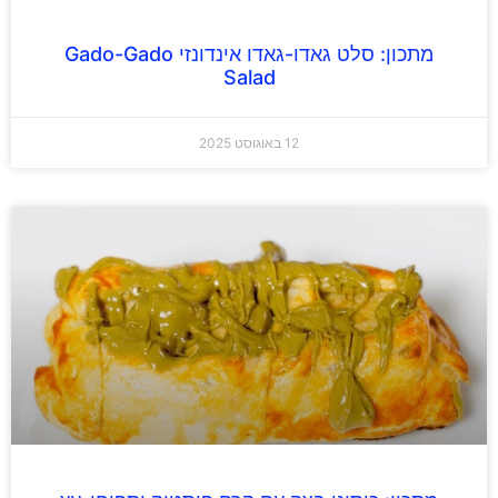
מתכון: סלט גאדו-גאדו אינדונזי Gado-Gado
Salad
12 באוגוסט 2025