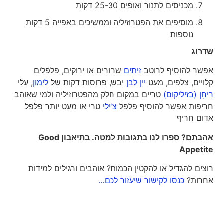
מכניסים לתנור ואופים 25-30 דקות
מוסיפים את הפטרוזיליה וממשיכים באפייה 5 דקות
נוספות
שדרוג
אפשר להוסיף לרוטב
זיתים
שחורים או ירוקים, פלפלים
קלויים, צלפים, מעט
יין לבן
יבש, פרוסות דקות של
לימון
, עלי
רֵיחָן (בזיליקום)
טריים במקום חלק מהפטרוזיליה ולמי שאוהב
חריפות אפשר להוסיף פלפל
צ'ילי
טרי או מעט יותר פלפל
אדום חריף
אהבתם? ספרו לנו בתגובות למטה. בתיאבון
Good
Appetite
רוצים להגדיל או להקטין הכמות? אוהבים ורגילים למידות
אחרות?
כנסו לקישור שיעזור לכם…