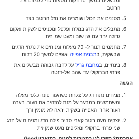
ומבשלים במשך 10 דקות נוספות כדי לצמצם את
הרוטב
מסננים את הכול ושומרים את נוזל הרוטב בצד
מתבלים את הדג במלח ופלפל ומכניסים לשקית ואקום
גדולה יחד עם שן שום ומעט שמן זית
מחממים תנור ל- 70 מעלות ומניחים את נתחי הדגים
שבשקית, ב
תבנית אפייה
ואופים למשך 20 דקות
בינתיים, ב
מחבת גריל
על להבה גבוהה מבשלים את
פרחי הברוקולי עד שהם אל-דנטה
הגשה
מניחים נתח דג על צלחת כשהעור פונה כלפי מעלה
ומשתמשים במבער על מנת להזהיב את העור. הערה:
העור אחרי האפייה בשקית יראה לא מזמין ורך
יוצקים מעט רוטב קארי סביב פילה הדג ומניחים על הדג
שני פרחי ברוקולי ומזליפים מעט שמן זית
אהבתם? ספרו לנו בתגובות למטה. בתיאבון
Good