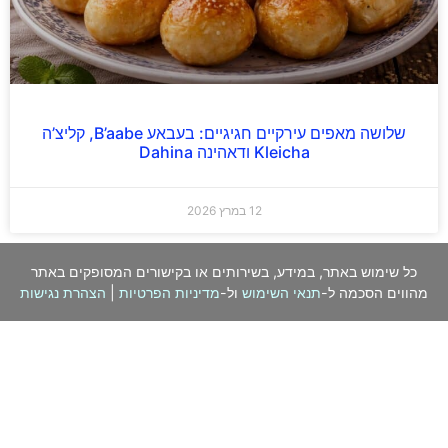
שלושה מאפים עירקיים חגיגיים: בעבאע B’aabe, קליצ’ה
Kleicha ודאהינה Dahina
12 במרץ 2026
כל שימוש באתר, במידע, בשירותים או בקישורים המסופקים באתר
מהווים הסכמה ל-
תנאי השימוש
ול-
מדיניות הפרטיות
|
הצהרת נגישות