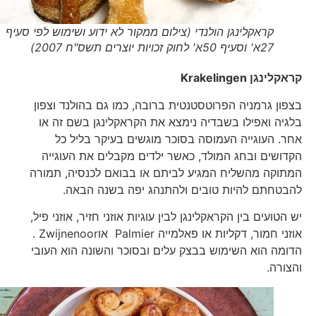
קראקלינגן הולנדי (צילום ממקור לא ידוע ושימוש לפי סעיף
27א' וסעיף 50א' לחוק זכויות יוצרים תשס"ח 2007)
קראקלינגן
Krakelingen
בצפון גרמניה הפרוטסטנטית ברובה, כמו גם בהולנד וצפון
בלגיה ואפילו בשבדיה נימצא את הקראקלינגן בשם זה או
אחר. העוגייה העמוסה בסוכר מוגשים בעיקר בליל כל
הקדושים ובחג המולד, כאשר ילדים מקבלים את העוגייה
המתוקה מהשליח המגיע לביתם או בבואם לכנסיה, תמורה
להבטחתם להיות טובים ולהתנהג יפה בשנה הבאה.
יש הטועים בין הקראקלינגן לבין עוגיות אוזני חזיר, אוזני פיל,
אוזני חמור, דקליות או פאלמייה Palmier אוZwijnenoor .
הדומה הוא השימוש בבצק עלים ובסוכר והשונה הוא העובי
והצורה.