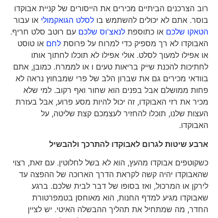
רוב הצרכנים הביתיים מכירים את הייסורים של קניית אבוקדו
בוסר. אתם לא יכולים להשתמש בו
לסלט הגואקמולי
או עבור
הטאקו שלכם
או כתוספת
לנאצ'וס שלכם
עם רוטב סלט חריף.
האבוקדו לא רך מספיק כדי למרוח על פרוסת
לחם
או טוסט
או אפילו למעוך לסלט. אולי אפילו לא תוכלו לחתוך אותו
לחתיכות להכנת שייק בריאות טעים ו או לממרח. כמובן, אתם
בוודאי מכירים גם את שברון הלב של פרי שמבחוץ נראה לא
פחות ממושלם אבל בפנים הוא שחור ואף רקוב. למי שלא
מכיר את רזי האבוקדו, זה יכול להיות מסע פרוע, אבל בעזרת
העצות שלנו, תוכלו להחזיר לעצמכם קצת שליטה, על
האבוקדו.
ארבע שיטות לגרום לאבוקדו להתרכך ולהבשיל
כשקוטפים אבוקדו מהעץ, הוא לא בשל לחלוטין. עם זאת, רצוי
שהאבוקדו יהיה קשה לקראת הדרך הארוכה של ההפצה עד
לירקן או המרכול, ואז בסופו של דבר לבית שלכם. ברגע
שאבוקדו מגיע למדף החנות, הוא מאוחסן בטמפרטורת
החדר, מה שמתחיל את תהליך ההבשלה האיטי. יש לציין