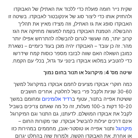
שקית נייר חומה פועלת כדי ללכוד את האתילן של האבוקדו
ולהחזיק אותו כדי ליצור סוג של אינקובטור לאבוקדו. בשיטה זו
האבוקדו סופג את גז האתילן, וזה מצידו מאיץ את תהליך
ההבשלה. הטמנת האבוקדו בקמח למעשה מחזיקה את הגז
קרוב יותר, מה שעשוי לגרום להבשלה להתרחש אפילו יותר
מהר. זה כן עובד – האבוקדו יהיה מוכן בעוד כיומיים – נשארת
כמובן השאלה האם שווה לבזבז מספר כוסות קמח שידרשו
כדי להטביע במלואו אבוקדו בינוני עד גדול, בכלי עם הקמח.
שיטה מס' 4: מיקרוגל או תנור בחום נמוך
כמה חוקרי אבוקדו מציעים לחמם אבוקדו במיקרוגל למשך
30-60 שניות ולקבל פרי בשל לחלוטין. אחרים חושבים
ששיטת אפייה בתנור, עטוף ב
רדיד אלומיניום
ומחומם במשך
10-20 דקות ב-100 מעלות, זה כל מה שאתם צריכים בשביל
לקבל את אבוקדו המושלם. לדעתנו, גם התנור וגם המיקרוגל
אינם דרכים יעילות להבשיל אבוקדו. שני מקורות החום –
מיקרוגל
ותנור אפייה או טוסטר-אובן, מחממים במהירות כזו
או אחרת, את האבוקדו הקשה, ולמרות שזה בהחלט יגרום