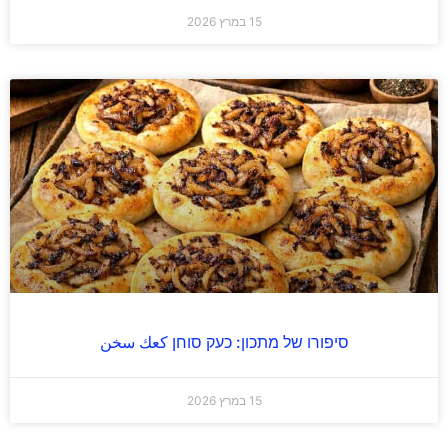
15 במרץ 2026
סיפורו של מתכון: כעק סוחן كعك سخن
15 במרץ 2026