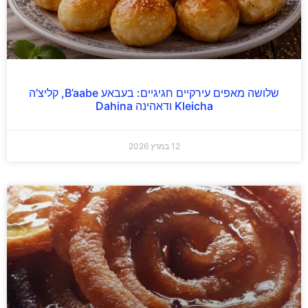
שלושה מאפים עירקיים חגיגיים: בעבאע B’aabe, קליצ’ה
Kleicha ודאהינה Dahina
12 במרץ 2026