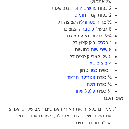
של אתמול)
2 כפות
עדשים ירוקות
מבושלות
2 כפות קמח
חומוס
½ צרור
פטרוזיליה
קצוצה דק
6 גבעולי
כוסברה
קצוצים
3-4 גבעולי נענע קצוצה
1
פלפל
ירוק קצוץ דק
6
שיני שום
כתושות
5 עלי קארי קצוצים דק
4
ביצים XL
1 כפית
כמון
טחון
¼ כפית
פפריקה חריפה
¼ כפית
מלח
¼ כפית
פלפל שחור
אופן הכנה
מניחים בקערה את האורז והעדשים המבושלות. הערה:
אם משתמשים בלחם או חלה, משרים אותם במים
ואח"כ סוחטים היטב