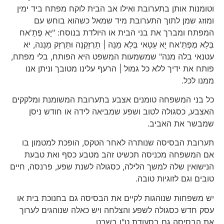
וטומנות אותן בתערובת ואילו אב הבית לוקח מפתח ביד ימין
ומוזג שמן לתוך התערובת מיד שמאל כשהוא בוחש עם
המפתח ומברך את בני הבית או היולדת בנוסח: "יָא פֶתַ'אח
בְּלַא מֶפְתַ'אח יָא עַטַאי בְּלַא מַנַה | תַרְזַקְנַה וּתַרְזַק מַנַנה, יא
עטנאי בלה מנה" שמשמעות המשפט היא הפותח, בלי מפתח,
פותח את ידיך ללא כל גמול | הרעף עלינו מטובך וניתן אנו
ממנו לכל.
כל בני המשפחה טומנים אצבע בתערובת המשומנת ומלקקים
האצבע, כסגולה לטוב ושפע שמביאה לידה או חודש ניסן
שמבשר את האביב.
תערובת הבסיסה שנותרה לאחר הטקס, הופכת למטמון בו
אם המשפחה מכניסה תכשיט זהב מטבע כסף ואת טבעת
הנישואין שלה למשך הלילה, כסגולה לשנת שפע, פרנסה, חיים
טובים וגם לזוגיות טובה.
יש משפחות שנוהגות לקיים את הבסיסה גם בחנוכת בית או
עסק חדש כסגולה לשפע והצלחה ויש כאלה שנוהגים לערוך
את הבסיסה גם בסעודת ט"ו בשבט.