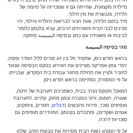
מיילדת מקצועית, שהייתה גם זו שמכריזה על סיומה של
הלידה, ומבשרת את מין הילוד.
מיד בתום הלידה, ואות חגיגי לבריאות היולדת והילוד, היו
מכינים לבני הבית והאורחים הרבים, עָגַ'א בְּלכַּמוּן כלומר
לביבות או פשטידה עם כמון וּבְּסִיסָהּ البسيسة מתוקה.
מהי בְּסִיסָהּ
البسيسة
בראש חודש ניסן, שתמיד חל בין חג פורים לליל הסדר ופסח,
יהודי צפון אפריקה מציינים את האירוע בטקס הבּסיסה שנועד
להזכיר ולציין את תחילת מחזור עבודת בית המקדש, שבנייתו
על פי המסורת, נסתיימה בראש חודש ניסן.
המאכל והטקס נערך בבית, כשמכינים תערובת של חיטה,
שעורה, חומוס, זרעי כוסברה וכמון מתוק, קלויים. לתערובת
מוסיפים סוכר, פירות מיובשים (
דבלים
, תמרים, צימוקים,
אגוזים ושקדים), ומתבלים בקינמון. המהדרים מוסיפים גם
סוכריות דרג'ה.
על פי המנהג נשות הבית מסירות את טבעות הזהב שלהן