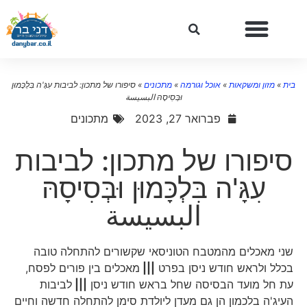
ית
»
מזון ומשקאות
»
אוכל וגורמה
»
מתכונים
»
סיפורו של מתכון: לביבות עִגָּ'ה בִּלְכָּמוּן
וּבְּסִיסָהּ البسيسة
פברואר 27, 2023
מתכונים
סיפורו של מתכון: לביבות
עִגָּ'ה בִּלְכָּמוּן וּבְּסִיסָהּ
البسيسة
שני מאכלים מהמטבח הטוניסאי שקשורים להתחלה טובה
בכלל ולראש חודש ניסן בפרט
|||
מאכלים בין פורים לפסח,
עת חל מועד הבסיסה שחל בראש חודש ניסן
|||
לביבות
העיג'ה בלכמון הן גם מעדן ליולדת סימן להתחלה חדשה וחיים