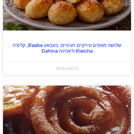
שלושה מאפים עירקיים חגיגיים: בעבאע B’aabe, קליצ’ה
Kleicha ודאהינה Dahina
12 במרץ 2026