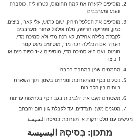
מוסיפים לקערה את קמח החומוס, פטרוזיליה, כוסברה
ונענע ומערבבים
מוסיפים את הפלפל הירוק, שום כתוש, עלי קארי, ביצים,
כמון, פפריקה חריפה, מלח ופלפל שחור ומערבבים
לקבלת בלילה אחידה, לא רכה מדי ולא סמיכה מדי.
הערה: אם הבלילה רכה מדי, מוסיפים מעט קמח
חומוס, ואם היא סמיכה מדי, מוסיפים 1-2 כפות מים או
1 ביצה
מחממים שמן במחבת רחבה
נוטלים בכף מהתערובת ומניחים בשמן, תוך השארת
רווחים בין הלביבות
משטחים מעט את הלביבות בגב הכף בלחיצות עדינות
מטגנים משני הצדדים, עד לקבלת גוון חום זהבהב
מגישים עם סלט ירקות או תערובת בסיסה البسيسة
מתכון: בְּסִיסָהּ
البسيسة