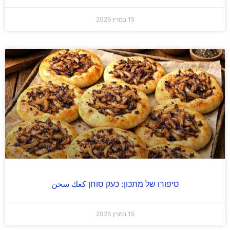
15 במרץ 2026
סיפורו של מתכון: כעק סוחן كعك سخن
15 במרץ 2026