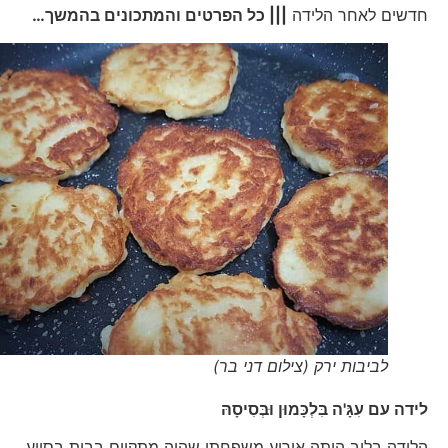
חדשים לאחר הלידה
||| כל הפרטים והמתכונים בהמשך…
לביבות ירק (צילום דני בר)
לידה עם עִגָּ'ה בִּלְכָּמוּן וּבְּסִיסָהּ
הלידה בלוב היתה אירוע משפחתי שהיה מתקיים בבית בסיוע