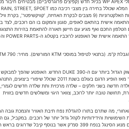
יוצרים חוויית רכיבה נמרצת וספורטיבית לכביש הציבורי. מתלי WP APEX בכיול חדש (קפיצים פרוגרסיביים) מבטיחים חיבור 
לכביש ושפע
מצב TRACK המשפיעים על תגובת המצערת ופעולת הבקרות האלקטרוניות (9 מצבים לבקרת האחיזה, 'קוויקשיפטר', בקרת וויל
ן אפשרויות התאמה אישית בהתאם לאופים, סגנון והמקום בו הם רוכבים, לצד 
תנאי הדרך. מסך ה-TFT מתממשק עם הטלפון החכם ואף מגיע עם חיישן תאורה להתאמת בהירות התצוג
KTM אף מציעים מגוון רחב מאוד של אביזרים וציוד להמשך התאמה אישית של האופנוע לרוכביו בק
ה-790 DUKE יימכר בישראל עם אחריות של 4 שנים ללא הגבלת ק"מ. (בתנאי לטיפול במוסכי KTM ה
*** KTM 390 DUKE: KTM חוזרת למרכז הבמה בפלח השוק הגדול ביותר עם ה-390 DUKE החדש. האופנוע שהפך למבוקש
במיוחד בקרב רוכבים צעירים עבר עדכון נרחב, הגדול ביותר מאז הופיע הדגם בעולם בשנת 2011 שכולל שיפורי ביצועי
הנאה מהרכיבה. עבור שנת 2024, תוכננה שלדה חדשה בשני חלקים – שלדה מרכזית ותת שלדה חדשים לגמרי
 תחושה טובה יותר לרוכב, צוואר היגוי ומשולשים חדשים בזווית
ורי, מה שתרם בתורו להגדלת נפח תיבת האוויר והנמכת גובה ה
שימושיות והידידותיות לקהל גדול יותר של רוכבים. במקביל, גם ה
המנועים התחדש לגמרי וכעת הם קלים וחזקים מבעבר, בהם מנוע הסינגל בנפח 399 סמ"ק אשר בנוסף קיבל שדרוגי