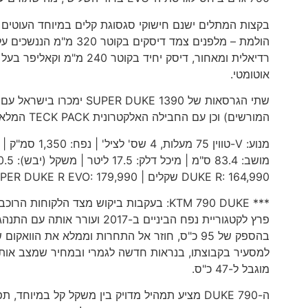
הולמת – מלפנים צמד דיס
רדיאלית ומאחור, דיסק יחיד
אוטומטי.
המורשים) וכן עם החבילה האלקטרונית TECK PACK המלאה ללא עלות כסטנדרט.
DUKE R: 164,990 שקלים | KTM 1390 SUPER DUKE R EVO: 179,990 שקלים
פרץ לקטגוריית נפח הביניים ב-
בהספק של 95 כ"ס, חוזר אל התחרות וממלא את הוו
למסעיר בקבוצתו, בנראות חדשה לגמרי ובמחיר שמצב אותו
מוגבל ל-47 כ"ס.