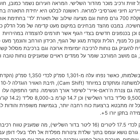
 זווית ורכיב מוכר מהדור השלישי. המראה העירום נשמר כמובן, חו
רינג חיוני ואגרסיבי למראה. ראשונה לבלוט היא יחידת התאורה בחז
אשר אלא רק נראית קלה ואוורירית מקודמתה, אלא ממש שוקלת 700 גרם פחות וגם מציעה שילוב של תאורת 'לד' בחתימת או
חשיכה. במבט מהצד מבחינים במיקום מעט קדימה של מכל הדלק כד
 וכן בכנפונים חדשים בצדי הגוף אשר תורמים להצמדה במהירויות
ן כל מנוף, רגלית ונקודת מגע של הגוף, הכידון הורחב והונמך מעט כ
העניק גם נוחות לרכיבה יומיומית ארוכה וגם ברכיבת מסלול קשו
, גם מושב המורכב שומר על ממדים ראויים שמעניקים נוחות טובה ו
מנוע ה-LC8 V-טווין שהוא לב העניין בדגם זה, עודכן כמעט בשלמותו, כאשר נפחו עלה מ-1,301
ל-110
5 מ"מ בדור השלישי) ועמה גם צנרת ה'ראם-אייר' לשיפור אורך הנשימה. נתוני התפוקה עלו
בהתאם ל-190 כ"ס (180 בדור השלישי) ב-10,000 סל"ד (9,500 סל"ד בדור השלישי) וכן 14.7 קג"מ
 כל זה מתבטא ברצועת כוח רחבה יותר, בגמישות משופרת והודות לג
ה בתקן יורו 5+.
מיקום נמוך יותר לתיבת האוויר אפשר את הגדלת מכל הדלק לכדי 17.5 ליטרים (16 ליטר בדור השלישי), מה שמעניק טווח רכי
מנוע הוא גורם נושא עומס בתוך שלדת צינורות מפלדת אל חלד בעלי דופן ע
מידות גבוהה עומסים. מערכת ניהול המנוע עודכנה בהתאם ויחד עם מערכת מדי