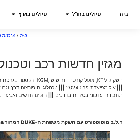
בית
טיולים בחו"ל
טיולים בארץ
בית
»
צרכנות ב
מגזין חדשות רכב וטכנולוגיה 
השקת KTM, אופל קורסה דור שישי,KGM רקסטון בגרסת הנעה אחורית, סיטרואן C5 איירקרוס, ונתוני יבוא כלי רכב ינואר-יולי 2024
|||
אולימפיאדת פריז 2024
|||
טכנולוגיות פורצות דרך וגם 
תחבורה ועדכוני בטיחות בדרכים
|||
חוקים חדשים ואכיפה 
ד.ל.ב מוטוספורט עם השקת משפחת ה-
DUKE
המחודשת