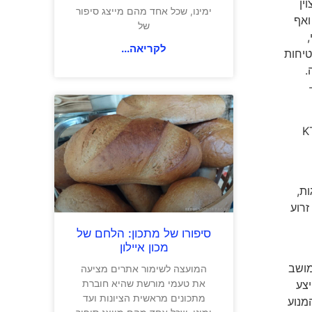
מצוין
ימינו, שכל אחד מהם מייצג סיפור
 חושה שעוברת לידי הרוכב. המערך האלקטרוני המלא שכולל בחירה בין מצבי רכיבה כמו RAIN, STREET, SPOET ואף
של
י,
לקריאה...
בטיחות
ה.
טלוג ה-POWER PARTS וה-
מורשים). מחיר: KTM 790
ם, התנהגות,
, זרוע
סיפורו של מתכון: הלחם של
מכון איילון
מושב
המועצה לשימור אתרים מציעה
את טעמי מורשת שהיא חוברת
יצע
מתכונים מראשית הציונות ועד
ם בראש המנוע