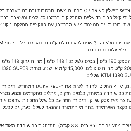
בקצות המתלים ישנם חישוקי סגסוגת קלים במיוחד העוטים צמיגי מישלין פאואר GP הבנויים משתי תרכובות ובתוכם מע
קים בקוטר 320 מ"מ הננשכים על ידי קאליפרים רדיאליים מונובלוקים ברמבו סטיילמה ומשאבה ברמ
 בקוטר 240 מ"מ וקאליפר בעל שתי בוכנות. גם המצמד מגיע מברמבו, עם פונקציית החלקה וניקוז א
שתי הגרסאות של 1390 SUPER DUKE ימ
מנוע: V-טווין 75 מעלות, 4 שס' לציל' | נפח: 1,350 סמ"ק | הספק
מושב: 83.4 ס"מ | מיכל דלק: 17.5 ליטר | משקל (יבש): 200.5 ק"ג. מרווח טיפולים: 15,000 ק
*** KTM 790 DUKE: בעקבות ביקוש מצד הלקוחות הרוכבים, KTM החליטו לחזור ולשווק את ה-790 E
2017 ועורר אותה עם התנהגות כביש חדה במיוחד, בלמים חזקים, מתלים מתקדמים ומנוע נמרץ
אקום שנוצר מאז פסק שיווקו. דגם זה חוזר עם כל שלל התכונות שהפכו אות
 בקצה הפירמידה בתחומי התמורה וההנאה לשקל וכעת, גם לבעלי רי
ה-790 DUKE מציע תמהיל מדויק בין משקל קל במיוחד, תפוקת מנוע גבוהה (95 כ"ס, 8.8 קג"מ) והתנהגות כביש חדה מ