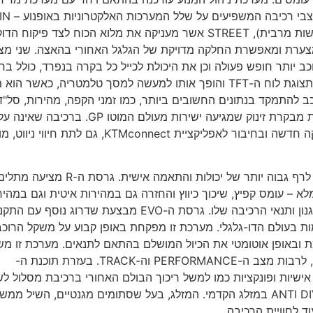
מבית BOSH ב-6 צירים, היא מציעה בחירה מבין ח
(החלשת תפוקת המנוע ל-130 כ"ס והפעלת הבקרות על רגישות מרבית), STREET אשר מעניקה את מלוא הכוח לצד פיק
 מחדדת את תגובת המצערת ומאפשרת החלקה מדויקת של הגלגל האחורי בהאצה. שני מצ
PERFORMANC ו-TRACK מעניקים לרוכב יותר חופש פעולה וכן את היכולת לכייל כל בקרה בנפרד, כולל 
במספר גבהי ווילי אפשריים. מצב ה-TRACK משנה גם את תצוגת לוח ה-TFT והופך אותו למעשה למסך טלמטריה, כאש
 להתמקד בנתונים החשובים ביותר, כמו זמני הקפה, מהירות, סל"ד ו
במקביל, הרוכב יכול לנתק לגמרי את בקרת הווילי ואף ליהנות מבקרת זינוק שמגיעה ישירות מעולם המוטו GP. ברכיבה שאינה
מסלול המירוצים, מסך זה מציג מידע עשיר לרוכב עם גרפיקה חדשה ובחיבור לאפליקציית KTMconnect, גם לתת 
דורו הרביעי של ה-1390 SUPER DUKE לוקח את המתלים לרף גבוה יותר של יכולות והתאמה אישית. גרסת ה-R מציעה מ
4 מ"מ אר מציעים כוונון מלא – עומס קפיץ, שיכוך כיווץ והחזרה גם במהירות איטית וגם במהי
גבוהה, כדי לאפשר לרוכב להתאים את האופנוע למידותיו, סגנון ותנאי הרכיבה שלו. גרסת ה-EVO מבצעת שדרוג נוסף ע
 בעולם הדו-גלגלי. מערכת זו מפקחת באופן קבוע על משקל הרוכב
אמת ובאופן אוטומטי את הכיול המושלם בהתאם לתנאים. מערכת זו מש
עוד את תפקודה בהתאם בבחירה בין מצבי הרכיבה השונים, לרבות מצב ה-PERFORMANCE וה-TRACK. בעזרת תוכנת ה-
ל התאמות אישיות ופונקציות כמו למשל ריכוך הבולם האחורי ברכיבת מסלול ל
שיפור היציבות והאחיזה בזינוק מהמקום ואת פונקציית ה-ANTI DIVE במזלג הקדמי. המזלג, בעל שסתומים מגנטיים, השיל 