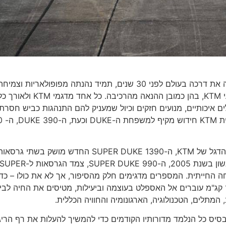
דגמי הכביש בכללותם ומשפחת ה-DUKE בפרט אשר החלה את דרכה בעולם לפני 30 שנים, תמיד נהנתה מפופולאריות וצמיח
מתמדת בישראל הודות לתכונות האופי הייחודיות של אופנועי KTM, בהן כמובן ההנאה מהרכיבה. כל אחד מדגמי KTM ול
 איכותיים, מנועים חזקים וכיול שמעניק להם התנהגות כביש חסרת
פשרות בכל קטגוריה
וה-EVO. כמעט 30 שנים מאז הופיע ה-SUPER DUKE הראשון בשנת 2005, ה-990 SUPER DUKE, צמד הגרסאות ל-PER
חה החייתית. המספרים מדגימים חלק מהסיפור, אך לא את כולו – כדי
לחוש בהמשך, תצטרכו להחזיק חזק ולרכוב! 190 כ"ס ו-14.7 קג"מ עוברים אל האספלט בעוצמה וביעילות, מטיסים את החיה
 המתלים, הטכנולוגיה, הארגונומיה והחוויה הכללית.
SUPER DUKE תוכנן מחדש, על בסיס כל הנלמד מדורותיו הקודמים כדי להמשיך להעלות את רף הר