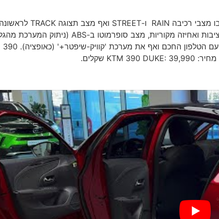
בנוסף לכך, ה-390 DUKE קיבל גם מערך אלקטרוני חדש ובו מצבי רכיבה RAIN ו-STREET ואף מצב תצוגה TRACK לרא
בדגם זה הכולל גם בקרת זינוק. בנוסף לכך ישנן גם בקרות יציבות ואחיזה מקוריות, מצב סופרמוטו ב-ABS (ניתוק ה
האחורי), לוח מחוונים דיגיטלי בגודל 5 אינץ' הניתן לממשוק עם הט