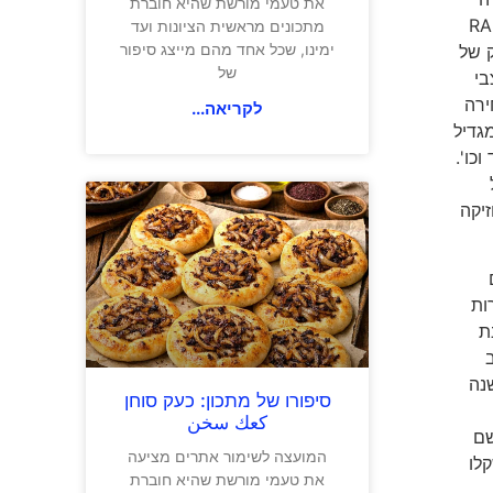
את טעמי מורשת שהיא חוברת
מישה מצבי רכיבה המשפיעים על שלל המערכות האלקטרוניות באופנוע – RAIN
מתכונים מראשית הציונות ועד
ימינו, שכל אחד מהם מייצג סיפור
וח הדוק של
של
בי
בחירה
לקריאה...
ר הוא מגדיל
כו'.
 על
חיווי ניווט, מוזיקה
תלים
רות
ם התקנת
נה
סיפורו של מתכון: כעק סוחן
كعك سخن
שם
המועצה לשימור אתרים מציעה
ממשקלו
את טעמי מורשת שהיא חוברת