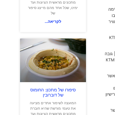
מתכונים מראשית הציונות ועד
ימינו, שכל אחד מהם מייצג סיפור
רכת בלימה
של
בו
וויר
לקריאה...
כרו בישראל עם אחריות מלאה ל-3 שנים ללא הגבלת ק"מ (בתנאי לטיפול במוסכי KTM
: 190 כ"ס | בסיס גלגלים: 149.1 ס"מ | מרווח גחון: 149 מ"מ | גובה
"מ או שנה. מחיר: KTM 1390 SUPER
DUK המחודש. דגם זה אשר
ו
סיפורו של מתכון: החומוס
שיון
של דוברובין
המועצה לשימור אתרים מציעה
את טעמי מורשת שהיא חוברת
אוד אשר
מתכונים מראשית הציונות ועד