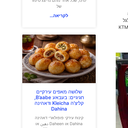
ימינו, שכל אחד מהם מייצג סיפור
של
שונה
לקריאה...
מערכת מהגלגל
לפון החכם ואף את מערכת 'קוויק-שיפטר+' (כאופציה). KTM 390
שלושה מאפים עירקיים
חגיגיים: בעבאע B’aabe,
קליצ’ה Kleicha ודאהינה
Dahina
קינוח עירקי פופולארי דאהינה
Dahina או Daheen دهين או