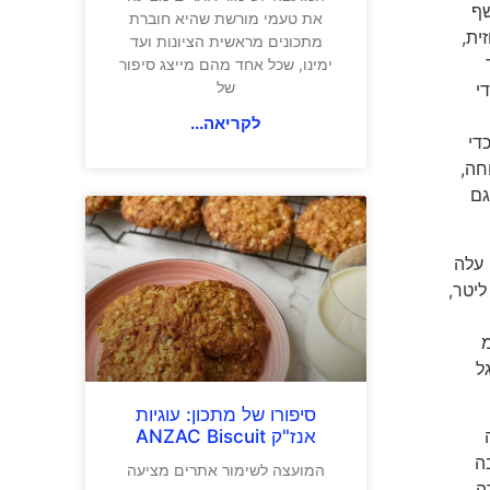
שף
את טעמי מורשת שהיא חוברת
ית,
מתכונים מראשית הציונות ועד
ר
ימינו, שכל אחד מהם מייצג סיפור
של
י
לקריאה...
די
חה,
גם
 סמ"ק לכדי 1,350 סמ"ק (הקדח עלה
 מ"מ, המהלך נשאר 71 מ"מ), תזמון השסתומים הפך למשתנה ומתקדם במיוחד (Cam Shift), תיבת האוויר הוגדלה ל-10 ליטר,
 ב-8,000 סל"ד (14.2 קג"מ
ל
סיפורו של מתכון: עוגיות
אנז"ק ANZAC Biscuit
בה
בה
המועצה לשימור אתרים מציעה
דה