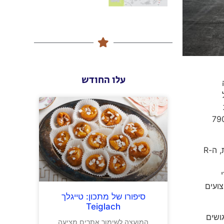
עלו החודש
ה
אורך כל
 בה הם מוצעים. לאחרונה ערכה היצרנית KTM חידוש מקיף למשפחת ה-DUKE וכעת, ה-390 DUKE, ה- 790
*** 1390 SUPER DUKE R + EVO: הדור הרביעי לספינת הדגל של KTM, ה-1390 SUPER DUKE החדש מושק בשתי גרסאות, ה-R
SU
 לביצועים
סיפורו של מתכון: טייגלך
Teiglach
יגושים
המועצה לשימור אתרים מציעה